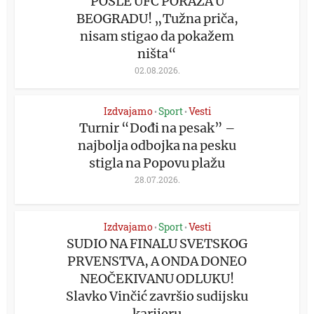
POSLE UFC PORAZA U
BEOGRADU! „Tužna priča,
nisam stigao da pokažem
ništa“
02.08.2026.
Izdvajamo
Sport
Vesti
•
•
Turnir “Dođi na pesak” –
najbolja odbojka na pesku
stigla na Popovu plažu
28.07.2026.
Izdvajamo
Sport
Vesti
•
•
SUDIO NA FINALU SVETSKOG
PRVENSTVA, A ONDA DONEO
NEOČEKIVANU ODLUKU!
Slavko Vinčić završio sudijsku
karijeru