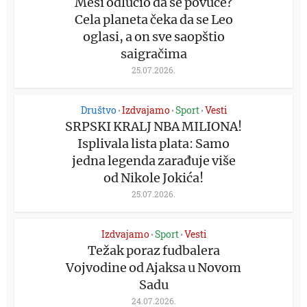
Mesi odlučio da se povuče?
Cela planeta čeka da se Leo
oglasi, a on sve saopštio
saigračima
25.07.2026.
Društvo
Izdvajamo
Sport
Vesti
•
•
•
SRPSKI KRALJ NBA MILIONA!
Isplivala lista plata: Samo
jedna legenda zarađuje više
od Nikole Jokića!
25.07.2026.
Izdvajamo
Sport
Vesti
•
•
Težak poraz fudbalera
Vojvodine od Ajaksa u Novom
Sadu
24.07.2026.