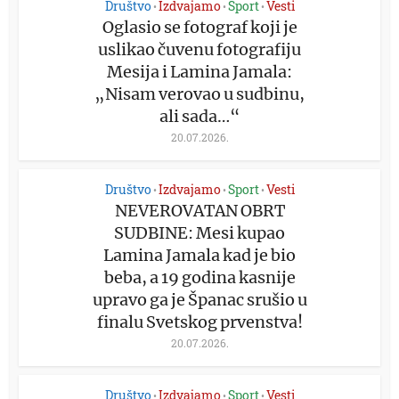
Društvo
Izdvajamo
Sport
Vesti
•
•
•
Oglasio se fotograf koji je
uslikao čuvenu fotografiju
Mesija i Lamina Jamala:
„Nisam verovao u sudbinu,
ali sada…“
20.07.2026.
Društvo
Izdvajamo
Sport
Vesti
•
•
•
NEVEROVATAN OBRT
SUDBINE: Mesi kupao
Lamina Jamala kad je bio
beba, a 19 godina kasnije
upravo ga je Španac srušio u
finalu Svetskog prvenstva!
20.07.2026.
Društvo
Izdvajamo
Sport
Vesti
•
•
•