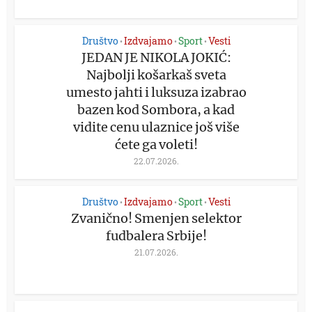
Društvo
Izdvajamo
Sport
Vesti
•
•
•
JEDAN JE NIKOLA JOKIĆ:
Najbolji košarkaš sveta
umesto jahti i luksuza izabrao
bazen kod Sombora, a kad
vidite cenu ulaznice još više
ćete ga voleti!
22.07.2026.
Društvo
Izdvajamo
Sport
Vesti
•
•
•
Zvanično! Smenjen selektor
fudbalera Srbije!
21.07.2026.