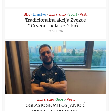
Blog
Društvo
Izdvajamo
Sport
Vesti
•
•
•
•
Tradicionalna akcija Zvezde
“Crveno-bela krv” biće...
02.08.2026.
Izdvajamo
Sport
Vesti
•
•
OGLASIO SE MILOŠ JANIČIĆ