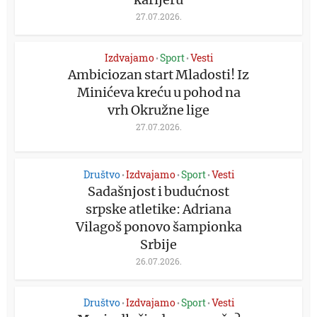
27.07.2026.
Izdvajamo
Sport
Vesti
•
•
Ambiciozan start Mladosti! Iz
Minićeva kreću u pohod na
vrh Okružne lige
27.07.2026.
Društvo
Izdvajamo
Sport
Vesti
•
•
•
Sadašnjost i budućnost
srpske atletike: Adriana
Vilagoš ponovo šampionka
Srbije
26.07.2026.
Društvo
Izdvajamo
Sport
Vesti
•
•
•