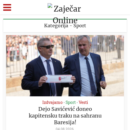
Kategorija - Sport
Izdvajamo
Sport
Vesti
•
•
Dejo Savićević doneo
kapitensku traku na sahranu
Baresija!
04.08.2026.