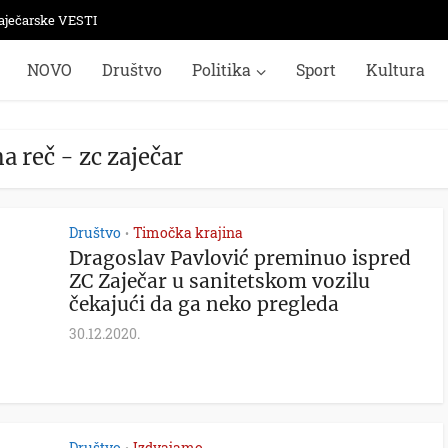
aječarske VESTI
NOVO
Društvo
Politika
Sport
Kultura
a reč - zc zaječar
Društvo
Timočka krajina
•
Dragoslav Pavlović preminuo ispred
ZC Zaječar u sanitetskom vozilu
čekajući da ga neko pregleda
30.12.2020.
Društvo
Izdvajamo