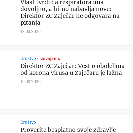
Vlast tvrdi da respiratora ima
dovoljno, a hitno nabavlja nove:
Direktor ZC Zaječar ne odgovara na
pitanja
12.03.2020.
Društvo
Izdvajamo
•
Direktor ZC Zaječar: Vest o obolelima
od korona virusa u Zaječaru je lažna
10.03.2020.
Društvo
Proverite besplatno svoje zdravlje