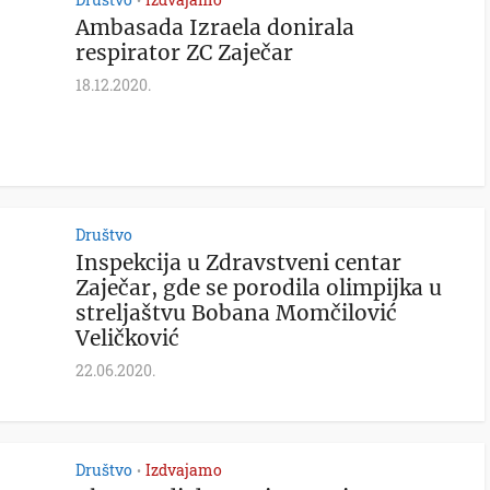
•
Ambasada Izraela donirala
respirator ZC Zaječar
18.12.2020.
Društvo
Inspekcija u Zdravstveni centar
Zaječar, gde se porodila olimpijka u
streljaštvu Bobana Momčilović
Veličković
22.06.2020.
Društvo
Izdvajamo
•