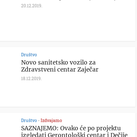
20.12.2019.
Društvo
Novo sanitetsko vozilo za
Zdravstveni centar Zaječar
18.12.2019.
Društvo
Izdvajamo
•
SAZNAJEMO: Ovako će po projektu
izgledati Gerontološki centar i Dečije