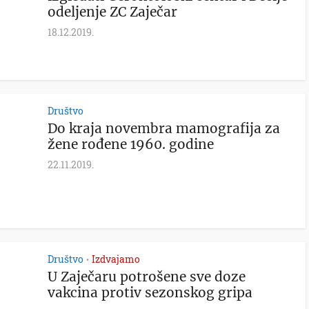
odeljenje ZC Zaječar
18.12.2019.
Društvo
Do kraja novembra mamografija za
žene rođene 1960. godine
22.11.2019.
Društvo
Izdvajamo
•
U Zaječaru potrošene sve doze
vakcina protiv sezonskog gripa