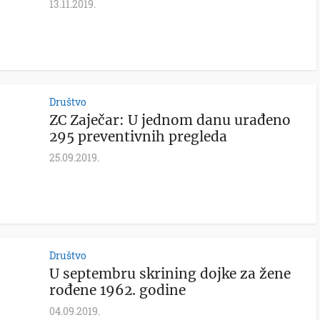
13.11.2019.
Društvo
ZC Zaječar: U jednom danu urađeno
295 preventivnih pregleda
25.09.2019.
Društvo
U septembru skrining dojke za žene
rođene 1962. godine
04.09.2019.