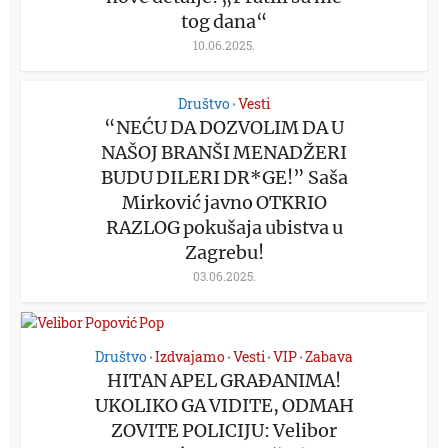
tog dana“
10.06.2025.
Društvo
Vesti
•
“NEĆU DA DOZVOLIM DA U
NAŠOJ BRANŠI MENADŽERI
BUDU DILERI DR*GE!” Saša
Mirković javno OTKRIO
RAZLOG pokušaja ubistva u
Zagrebu!
03.06.2025.
Društvo
Izdvajamo
Vesti
VIP
Zabava
•
•
•
•
HITAN APEL GRAĐANIMA!
UKOLIKO GA VIDITE, ODMAH
ZOVITE POLICIJU: Velibor