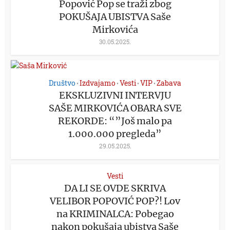
Popović Pop se traži zbog
POKUŠAJA UBISTVA Saše
Mirkovića
30.05.2025.
Društvo
Izdvajamo
Vesti
VIP
Zabava
•
•
•
•
EKSKLUZIVNI INTERVJU
SAŠE MIRKOVIĆA OBARA SVE
REKORDE: “”Još malo pa
1.000.000 pregleda”
29.05.2025.
Vesti
DA LI SE OVDE SKRIVA
VELIBOR POPOVIĆ POP?! Lov
na KRIMINALCA: Pobegao
nakon pokušaja ubistva Saše