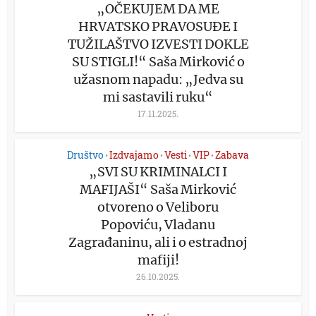
„OČEKUJEM DA ME
HRVATSKO PRAVOSUĐE I
TUŽILAŠTVO IZVESTI DOKLE
SU STIGLI!“ Saša Mirković o
užasnom napadu: „Jedva su
mi sastavili ruku“
17.11.2025.
Društvo
Izdvajamo
Vesti
VIP
Zabava
•
•
•
•
„SVI SU KRIMINALCI I
MAFIJAŠI“ Saša Mirković
otvoreno o Veliboru
Popoviću, Vladanu
Zagrađaninu, ali i o estradnoj
mafiji!
26.10.2025.