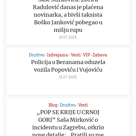
Radulović danas je plaćena
novinarka, a bivši taksista
Boško Janković pobegao u
mišju rupu
15.07.2025.
Društvo
Izdvajamo
Vesti
VIP
Zabava
•
•
•
•
Policija u Beranama oduzela
vozila Popoviću i Vujoviću
15.07.2025.
Blog
Društvo
Vesti
•
•
„POP SE KRIJE U CRNOJ
GORI“ Saša Mirković o
incidentu u Zagrebu, otkrio
nove detalje: „Pratili su me