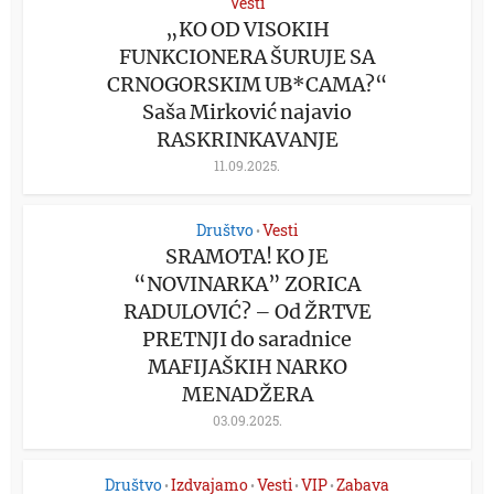
Vesti
„KO OD VISOKIH
FUNKCIONERA ŠURUJE SA
CRNOGORSKIM UB*CAMA?“
Saša Mirković najavio
RASKRINKAVANJE
11.09.2025.
Društvo
Vesti
•
SRAMOTA! KO JE
“NOVINARKA” ZORICA
RADULOVIĆ? – Od ŽRTVE
PRETNJI do saradnice
MAFIJAŠKIH NARKO
MENADŽERA
03.09.2025.
Društvo
Izdvajamo
Vesti
VIP
Zabava
•
•
•
•