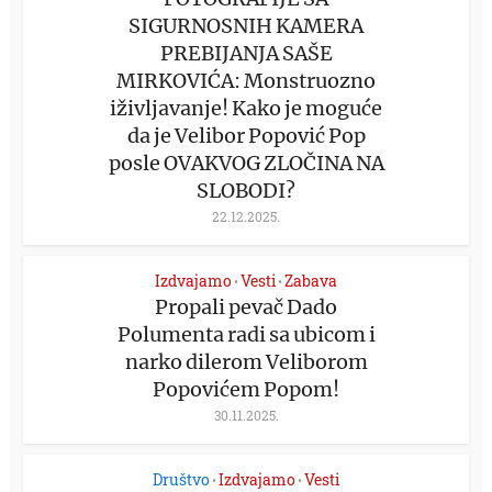
SIGURNOSNIH KAMERA
PREBIJANJA SAŠE
MIRKOVIĆA: Monstruozno
iživljavanje! Kako je moguće
da je Velibor Popović Pop
posle OVAKVOG ZLOČINA NA
SLOBODI?
22.12.2025.
Izdvajamo
Vesti
Zabava
•
•
Propali pevač Dado
Polumenta radi sa ubicom i
narko dilerom Veliborom
Popovićem Popom!
30.11.2025.
Društvo
Izdvajamo
Vesti
•
•