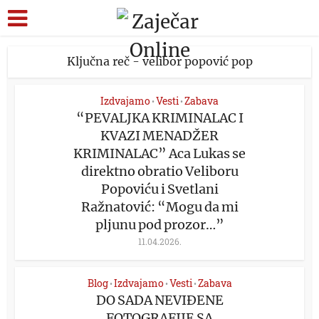
Ključna reč - velibor popović pop
Izdvajamo
Vesti
Zabava
•
•
“PEVALJKA KRIMINALAC I
KVAZI MENADŽER
KRIMINALAC” Aca Lukas se
direktno obratio Veliboru
Popoviću i Svetlani
Ražnatović: “Mogu da mi
pljunu pod prozor…”
11.04.2026.
Blog
Izdvajamo
Vesti
Zabava
•
•
•
DO SADA NEVIĐENE
FOTOGRAFIJE SA