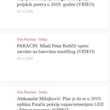
poljskih puteva u 2019. godini (VIDEO)
29.12.2018.
Glas Paraćina
Srbija
•
PARAĆIN: Mladi Petar Božičić operu
zavoleo na časovima muzičkog (VIDEO)
28.12.2018.
Glas Paraćina
Srbija
•
Aleksandar Milojković: Plan je da se u 2019.
opština Paraćin pokrije najsavremenijom LED
uličnom rasvetom (VIDEO)