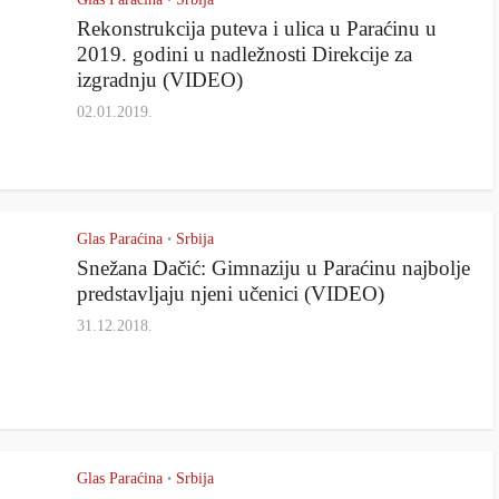
•
Rekonstrukcija puteva i ulica u Paraćinu u
2019. godini u nadležnosti Direkcije za
izgradnju (VIDEO)
02.01.2019.
Glas Paraćina
Srbija
•
Snežana Dačić: Gimnaziju u Paraćinu najbolje
predstavljaju njeni učenici (VIDEO)
31.12.2018.
Glas Paraćina
Srbija
•