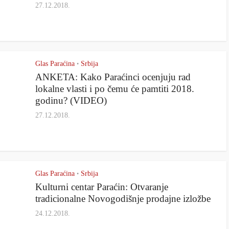
27.12.2018.
Glas Paraćina
Srbija
•
ANKETA: Kako Paraćinci ocenjuju rad
lokalne vlasti i po čemu će pamtiti 2018.
godinu? (VIDEO)
27.12.2018.
Glas Paraćina
Srbija
•
Kulturni centar Paraćin: Otvaranje
tradicionalne Novogodišnje prodajne izložbe
24.12.2018.