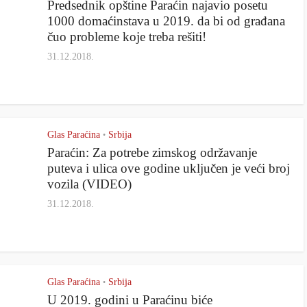
Predsednik opštine Paraćin najavio posetu
1000 domaćinstava u 2019. da bi od građana
čuo probleme koje treba rešiti!
31.12.2018.
Glas Paraćina
Srbija
•
Paraćin: Za potrebe zimskog održavanje
puteva i ulica ove godine uključen je veći broj
vozila (VIDEO)
31.12.2018.
Glas Paraćina
Srbija
•
U 2019. godini u Paraćinu biće