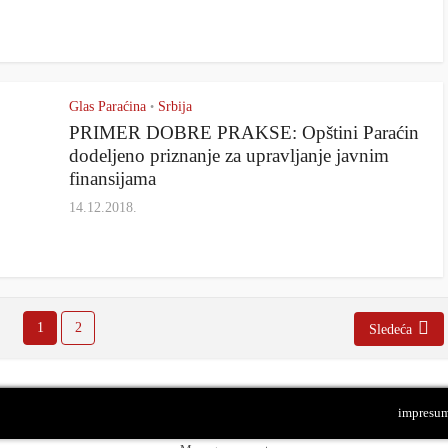
Glas Paraćina
Srbija
•
PRIMER DOBRE PRAKSE: Opštini Paraćin
dodeljeno priznanje za upravljanje javnim
finansijama
14.12.2018.
1
2
Sledeća
impresu