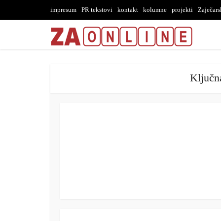
impresum
PR tekstovi
kontakt
kolumne
projekti
Zaječar
Ključn