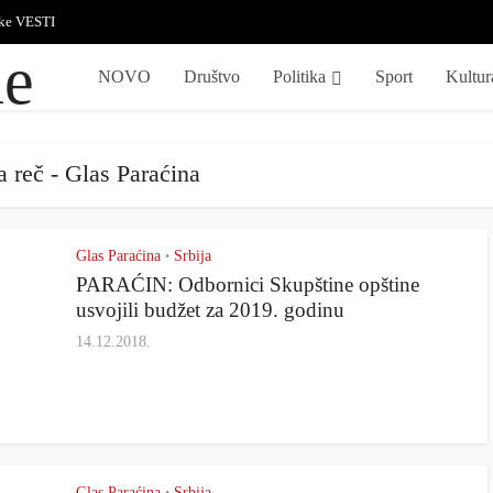
ske VESTI
NOVO
Društvo
Politika
Sport
Kultur
a reč - Glas Paraćina
Glas Paraćina
Srbija
•
PARAĆIN: Odbornici Skupštine opštine
usvojili budžet za 2019. godinu
14.12.2018.
Glas Paraćina
Srbija