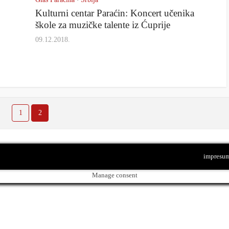
•
Kulturni centar Paraćin: Koncert učenika
škole za muzičke talente iz Ćuprije
09.12.2018.
1
2
impresu
Manage consent