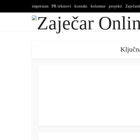
impresum
PR tekstovi
kontakt
kolumne
projekti
Zaječar
Ključn