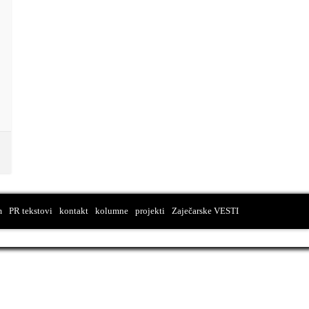
m
PR tekstovi
kontakt
kolumne
projekti
Zaječarske VESTI