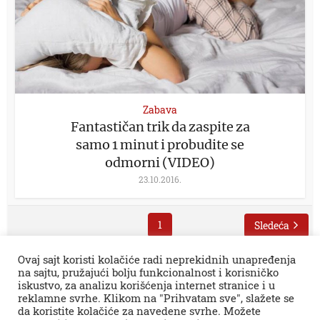
Zabava
Fantastičan trik da zaspite za
samo 1 minut i probudite se
odmorni (VIDEO)
23.10.2016.
1
Sledeća
Ovaj sajt koristi kolačiće radi neprekidnih unapređenja
na sajtu, pružajući bolju funkcionalnost i korisničko
iskustvo, za analizu korišćenja internet stranice i u
reklamne svrhe. Klikom na "Prihvatam sve", slažete se
da koristite kolačiće za navedene svrhe. Možete