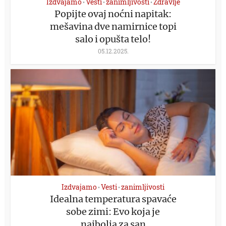
Izdvajamo
Vesti
zanimljivosti
Zdravlje
•
•
•
Popijte ovaj noćni napitak:
mešavina dve namirnice topi
salo i opušta telo!
05.12.2025.
Izdvajamo
Vesti
zanimljivosti
•
•
Idealna temperatura spavaće
sobe zimi: Evo koja je
najbolja za san