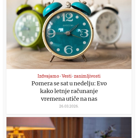
Izdvajamo
Vesti
zanimljivosti
•
•
Pomera se sat u nedelju: Evo
kako letnje računanje
vremena utiče na nas
26.03.2026.