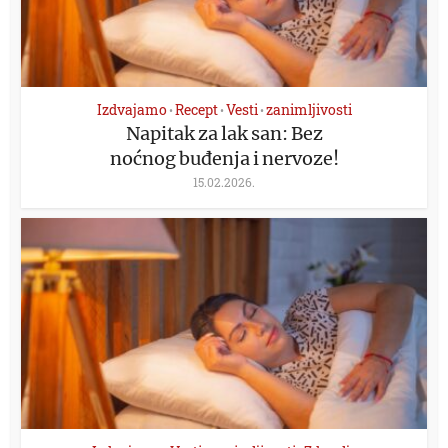
Izdvajamo
Recept
Vesti
zanimljivosti
•
•
•
Napitak za lak san: Bez
noćnog buđenja i nervoze!
15.02.2026.