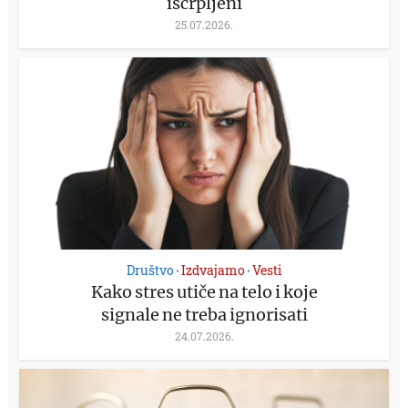
iscrpljeni
25.07.2026.
Društvo
Izdvajamo
Vesti
•
•
Kako stres utiče na telo i koje
signale ne treba ignorisati
24.07.2026.