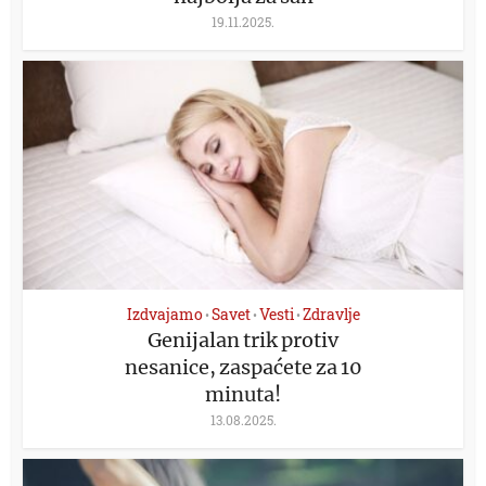
19.11.2025.
Izdvajamo
Savet
Vesti
Zdravlje
•
•
•
Genijalan trik protiv
nesanice, zaspaćete za 10
minuta!
13.08.2025.