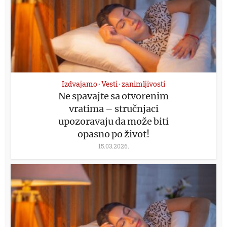
Izdvajamo
Vesti
zanimljivosti
•
•
Ne spavajte sa otvorenim
vratima – stručnjaci
upozoravaju da može biti
opasno po život!
15.03.2026.