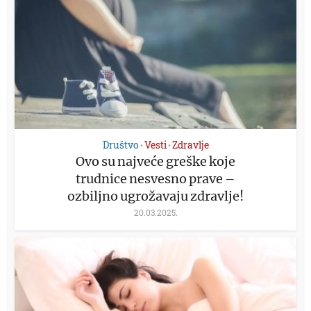
Društvo
Vesti
Zdravlje
•
•
Ovo su najveće greške koje
trudnice nesvesno prave –
ozbiljno ugrožavaju zdravlje!
20.03.2025.