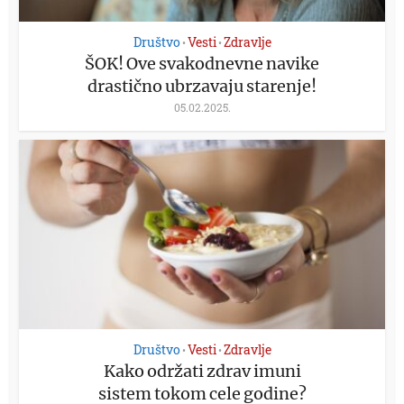
Društvo
Vesti
Zdravlje
•
•
ŠOK! Ove svakodnevne navike
drastično ubrzavaju starenje!
05.02.2025.
Društvo
Vesti
Zdravlje
•
•
Kako održati zdrav imuni
sistem tokom cele godine?