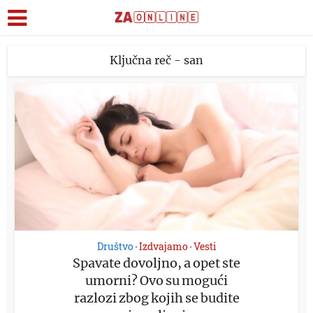
Ključna reč - san
Društvo
Izdvajamo
Vesti
•
•
Spavate dovoljno, a opet ste
umorni? Ovo su mogući
razlozi zbog kojih se budite