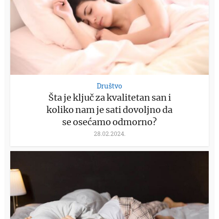
Društvo
Šta je ključ za kvalitetan san i
koliko nam je sati dovoljno da
se osećamo odmorno?
28.02.2024.