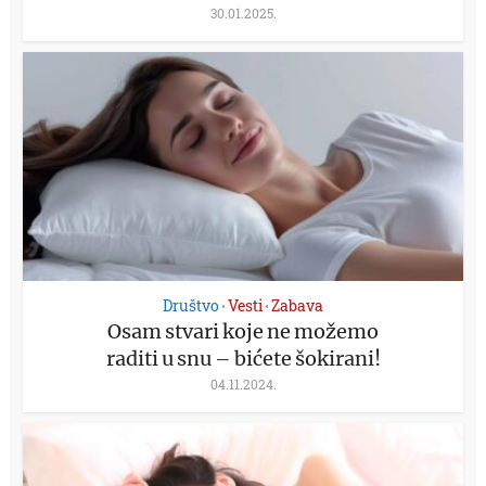
30.01.2025.
Društvo
Vesti
Zabava
•
•
Osam stvari koje ne možemo
raditi u snu – bićete šokirani!
04.11.2024.