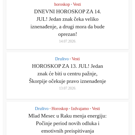
horoskop
Vesti
•
DNEVNI HOROSKOP ZA 14.
JUL! Jedan znak čeka veliko
iznenađenje, a drugi mora da bude
oprezan!
14.07.2026.
Društvo
Vesti
•
HOROSKOP ZA 13. JUL! Jedan
znak će biti u centru pažnje,
Škorpije očekuje pravo iznenađenje
13.07.2026.
Društvo
Horoskop
Izdvajamo
Vesti
•
•
•
Mlad Mesec u Raku menja energiju:
Počinje period novih odluka i
emotivnih preispitivanja