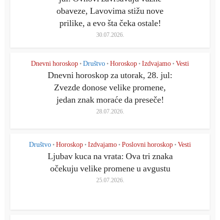
obaveze, Lavovima stižu nove
prilike, a evo šta čeka ostale!
30.07.2026.
Dnevni horoskop
Društvo
Horoskop
Izdvajamo
Vesti
•
•
•
•
Dnevni horoskop za utorak, 28. jul:
Zvezde donose velike promene,
jedan znak moraće da preseče!
28.07.2026.
Društvo
Horoskop
Izdvajamo
Poslovni horoskop
Vesti
•
•
•
•
Ljubav kuca na vrata: Ova tri znaka
očekuju velike promene u avgustu
25.07.2026.