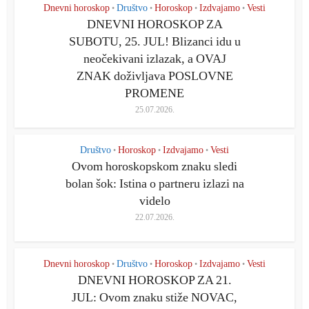
Dnevni horoskop
Društvo
Horoskop
Izdvajamo
Vesti
•
•
•
•
DNEVNI HOROSKOP ZA
SUBOTU, 25. JUL! Blizanci idu u
neočekivani izlazak, a OVAJ
ZNAK doživljava POSLOVNE
PROMENE
25.07.2026.
Društvo
Horoskop
Izdvajamo
Vesti
•
•
•
Ovom horoskopskom znaku sledi
bolan šok: Istina o partneru izlazi na
videlo
22.07.2026.
Dnevni horoskop
Društvo
Horoskop
Izdvajamo
Vesti
•
•
•
•
DNEVNI HOROSKOP ZA 21.
JUL: Ovom znaku stiže NOVAC,