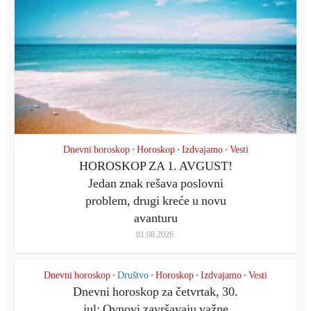
Dnevni horoskop
Horoskop
Izdvajamo
Vesti
•
•
•
HOROSKOP ZA 1. AVGUST!
Jedan znak rešava poslovni
problem, drugi kreće u novu
avanturu
01.08.2026.
Dnevni horoskop
Društvo
Horoskop
Izdvajamo
Vesti
•
•
•
•
Dnevni horoskop za četvrtak, 30.
jul: Ovnovi završavaju važne