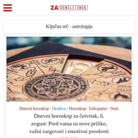
Ključna reč - astrologija
Dnevni horoskop
Društvo
Horoskop
Izdvajamo
Vesti
•
•
•
•
Dnevni horoskop za četvrtak, 6.
avgust: Pred vama su nove prilike,
važni razgovori i emotivni preokreti