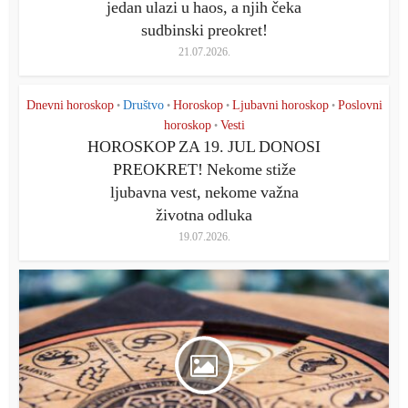
jedan ulazi u haos, a njih čeka
sudbinski preokret!
21.07.2026.
Dnevni horoskop
Društvo
Horoskop
Ljubavni horoskop
Poslovni
•
•
•
•
horoskop
Vesti
•
HOROSKOP ZA 19. JUL DONOSI
PREOKRET! Nekome stiže
ljubavna vest, nekome važna
životna odluka
19.07.2026.