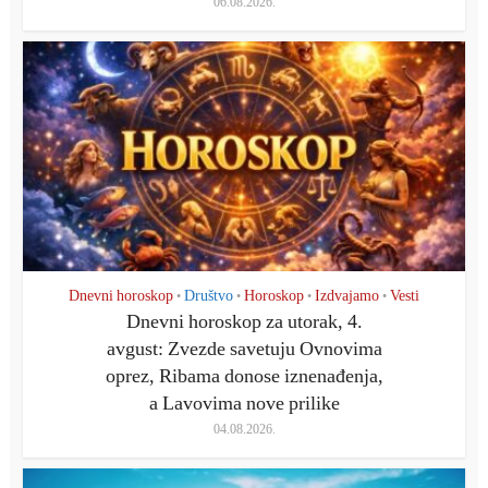
06.08.2026.
Dnevni horoskop
Društvo
Horoskop
Izdvajamo
Vesti
•
•
•
•
Dnevni horoskop za utorak, 4.
avgust: Zvezde savetuju Ovnovima
oprez, Ribama donose iznenađenja,
a Lavovima nove prilike
04.08.2026.