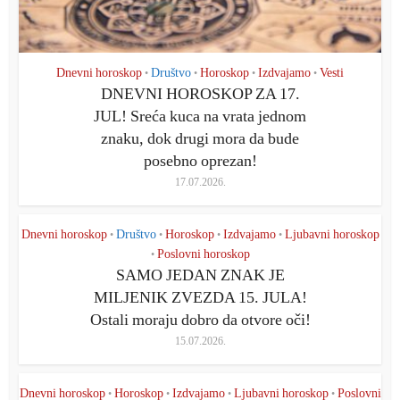
Dnevni horoskop
Društvo
Horoskop
Izdvajamo
Vesti
•
•
•
•
DNEVNI HOROSKOP ZA 17.
JUL! Sreća kuca na vrata jednom
znaku, dok drugi mora da bude
posebno oprezan!
17.07.2026.
Dnevni horoskop
Društvo
Horoskop
Izdvajamo
Ljubavni horoskop
•
•
•
•
Poslovni horoskop
•
SAMO JEDAN ZNAK JE
MILJENIK ZVEZDA 15. JULA!
Ostali moraju dobro da otvore oči!
15.07.2026.
Dnevni horoskop
Horoskop
Izdvajamo
Ljubavni horoskop
Poslovni
•
•
•
•