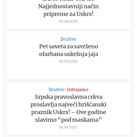
Najjednostavniji način
pripreme za Uskrs!
04.04.2025.
Društvo
Pet saveta za savršeno
ofarbana uskršnja jaja
03.05.2024.
Društvo
Izdvajamo
•
Srpska pravoslavna crkva
proslavlja najveći hrišćanski
praznik Uskrs! – Ove godine
slavimo “pod maskama”
18.04.2020.