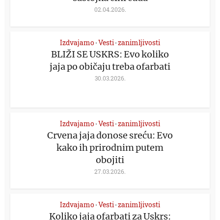
02.04.2026.
Izdvajamo
Vesti
zanimljivosti
•
•
BLIŽI SE USKRS: Evo koliko
jaja po običaju treba ofarbati
30.03.2026.
Izdvajamo
Vesti
zanimljivosti
•
•
Crvena jaja donose sreću: Evo
kako ih prirodnim putem
obojiti
27.03.2026.
Izdvajamo
Vesti
zanimljivosti
•
•
Koliko jaja ofarbati za Uskrs: