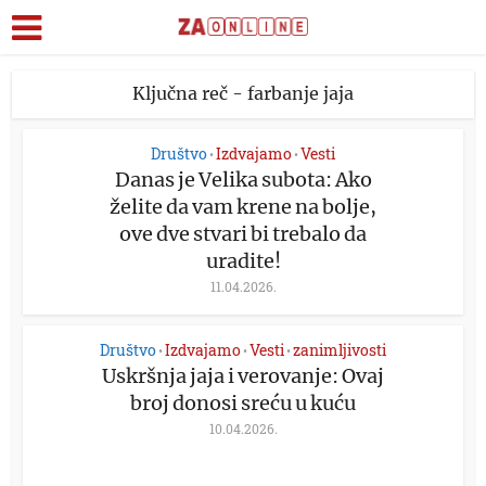
Ključna reč - farbanje jaja
Društvo
Izdvajamo
Vesti
•
•
Danas je Velika subota: Ako
želite da vam krene na bolje,
ove dve stvari bi trebalo da
uradite!
11.04.2026.
Društvo
Izdvajamo
Vesti
zanimljivosti
•
•
•
Uskršnja jaja i verovanje: Ovaj
broj donosi sreću u kuću
10.04.2026.