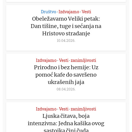
Društvo
Izdvajamo
Vesti
•
•
Obeležavamo Veliki petak:
Dan tišine, tuge i sećanja na
Hristovo stradanje
10.04.2026.
Izdvajamo
Vesti
zanimljivosti
•
•
Prirodno i bez hemije: Uz
pomoć kafe do savršeno
ukrašenih jaja
08.04.2026.
Izdvajamo
Vesti
zanimljivosti
•
•
Ljuska čitava, boja
intenzivna: Jedna kašika ovog
sastojka čini čuda