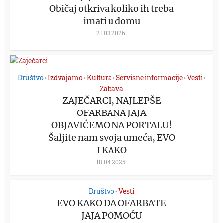
Običaj otkriva koliko ih treba
imati u domu
21.03.2026.
Društvo
Izdvajamo
Kultura
Servisne informacije
Vesti
•
•
•
•
•
Zabava
ZAJEČARCI, NAJLEPŠE
OFARBANA JAJA
OBJAVIĆEMO NA PORTALU!
Šaljite nam svoja umeća, EVO
I KAKO
18.04.2025.
Društvo
Vesti
•
EVO KAKO DA OFARBATE
JAJA POMOĆU