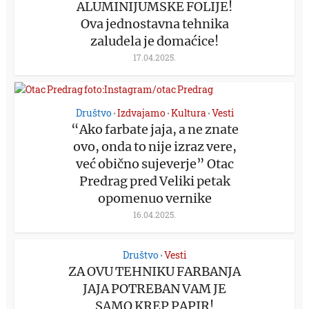
ALUMINIJUMSKE FOLIJE!
Ova jednostavna tehnika
zaludela je domaćice!
17.04.2025.
Društvo
Izdvajamo
Kultura
Vesti
•
•
•
“Ako farbate jaja, a ne znate
ovo, onda to nije izraz vere,
već obično sujeverje” Otac
Predrag pred Veliki petak
opomenuo vernike
16.04.2025.
Društvo
Vesti
•
ZA OVU TEHNIKU FARBANJA
JAJA POTREBAN VAM JE
SAMO KREP PAPIR!