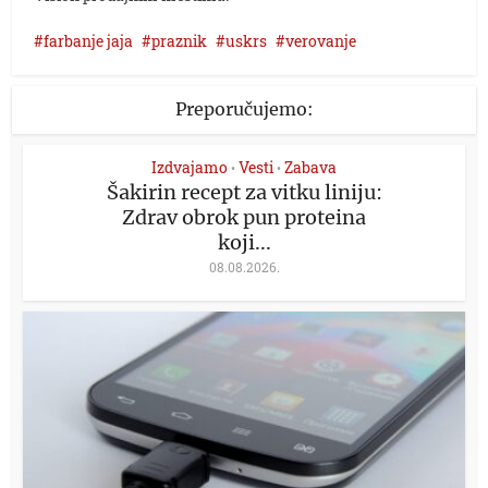
farbanje jaja
praznik
uskrs
verovanje
Preporučujemo:
Izdvajamo
Vesti
Zabava
•
•
Šakirin recept za vitku liniju:
Zdrav obrok pun proteina
koji...
08.08.2026.