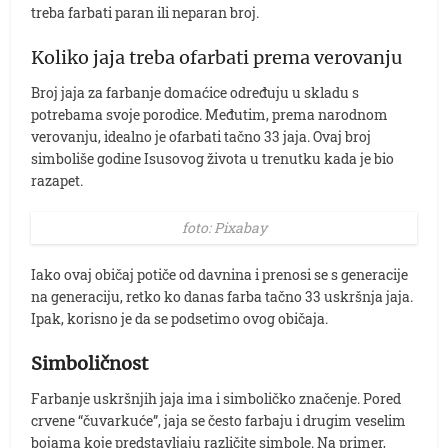
treba farbati paran ili neparan broj.
Koliko jaja treba ofarbati prema verovanju
Broj jaja za farbanje domaćice određuju u skladu s
potrebama svoje porodice. Međutim, prema narodnom
verovanju, idealno je ofarbati tačno 33 jaja. Ovaj broj
simboliše godine Isusovog života u trenutku kada je bio
razapet.
foto: Pixabay
Iako ovaj običaj potiče od davnina i prenosi se s generacije
na generaciju, retko ko danas farba tačno 33 uskršnja jaja.
Ipak, korisno je da se podsetimo ovog običaja.
Simboličnost
Farbanje uskršnjih jaja ima i simboličko značenje. Pored
crvene “čuvarkuće”, jaja se često farbaju i drugim veselim
bojama koje predstavljaju različite simbole. Na primer,