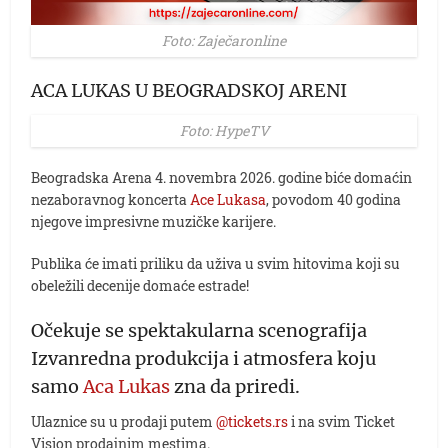
Foto: Zaječaronline
ACA LUKAS U BEOGRADSKOJ ARENI
Foto: HypeTV
Beogradska Arena 4. novembra 2026. godine biće domaćin
nezaboravnog koncerta
Ace Lukasa
, povodom 40 godina
njegove impresivne muzičke karijere.
Publika će imati priliku da uživa u svim hitovima koji su
obeležili decenije domaće estrade!
Očekuje se spektakularna scenografija
Izvanredna produkcija i atmosfera koju
samo
Aca Lukas
zna da priredi.
Ulaznice su u prodaji putem
@tickets.rs
i na svim Ticket
Vision prodajnim mestima.