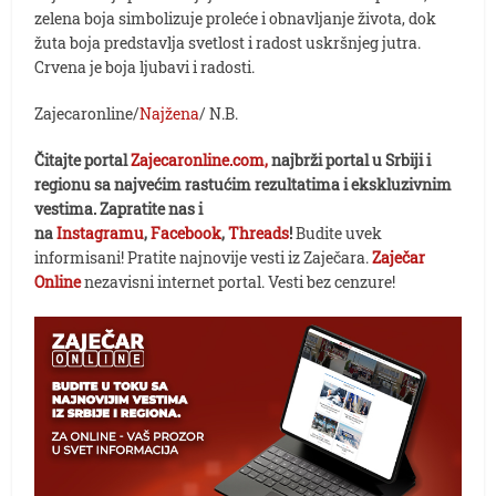
zelena boja simbolizuje proleće i obnavljanje života, dok
žuta boja predstavlja svetlost i radost uskršnjeg jutra.
Crvena je boja ljubavi i radosti.
Zajecaronline/
Najžena
/ N.B.
Čitajte portal
Zajecaronline.com,
najbrži portal u Srbiji i
regionu sa najvećim rastućim rezultatima i ekskluzivnim
vestima. Zapratite nas i
na
Instagramu
,
Facebook
,
Threads
!
Budite uvek
informisani! Pratite najnovije vesti iz Zaječara.
Zaječar
Online
nezavisni internet portal. Vesti bez cenzure!