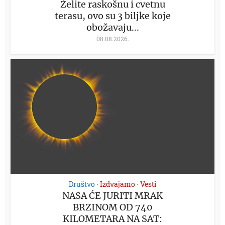
Želite raskošnu i cvetnu
terasu, ovo su 3 biljke koje
obožavaju...
08.08.2026.
Društvo
Izdvajamo
Vesti
•
•
NASA ĆE JURITI MRAK
BRZINOM OD 740
KILOMETARA NA SAT: