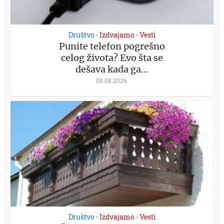
Društvo
Izdvajamo
Vesti
•
•
Punite telefon pogrešno
celog života? Evo šta se
dešava kada ga...
08.08.2026.
Društvo
Izdvajamo
Vesti
•
•