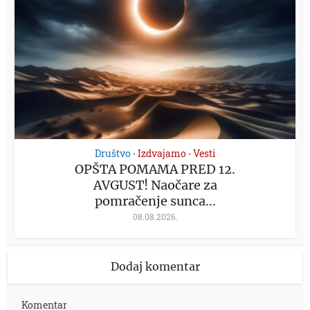
Društvo
Izdvajamo
Vesti
•
•
OPŠTA POMAMA PRED 12.
AVGUST! Naočare za
pomračenje sunca...
08.08.2026.
Dodaj komentar
Komentar