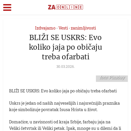
Izdvajamo
Vesti
zanimljivosti
•
•
BLIŽI SE USKRS: Evo
koliko jaja po običaju
treba ofarbati
30.03.2026.
foto: Pixabay
BLIŽI SE USKRS: Evo koliko jaja po običaju treba ofarbati
Uskrs je jedan od naših najveselijih i najsrećnijih praznika
koje simbolizuje povratak Isusa Hrista u život.
Domaćice, u zavisnosti od kraja Srbije, farbaju jaja na
Veliki četvrtak ili Veliki petak. Ipak, mnoge su u dilemi da li