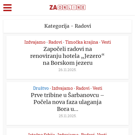
Kategorija - Radovi
Izdvajamo
Radovi
Timočka krajina
Vesti
•
•
•
Započeli radovi na
renoviranju hotela „Jezero“
na Borskom jezeru
26.11.2025.
Društvo
Izdvajamo
Radovi
Vesti
•
•
•
Prve tribine u Šarbanovcu –
Počela nova faza ulaganja
Bora u...
25.11.2025.
Istočna Srbija
Izdvajamo
Radovi
Vesti