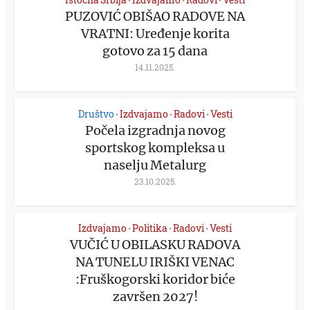
•
•
•
PUZOVIĆ OBIŠAO RADOVE NA
VRATNI: Uređenje korita
gotovo za 15 dana
14.11.2025.
Društvo
Izdvajamo
Radovi
Vesti
•
•
•
Počela izgradnja novog
sportskog kompleksa u
naselju Metalurg
23.10.2025.
Izdvajamo
Politika
Radovi
Vesti
•
•
•
VUČIĆ U OBILASKU RADOVA
NA TUNELU IRIŠKI VENAC
:Fruškogorski koridor biće
završen 2027!