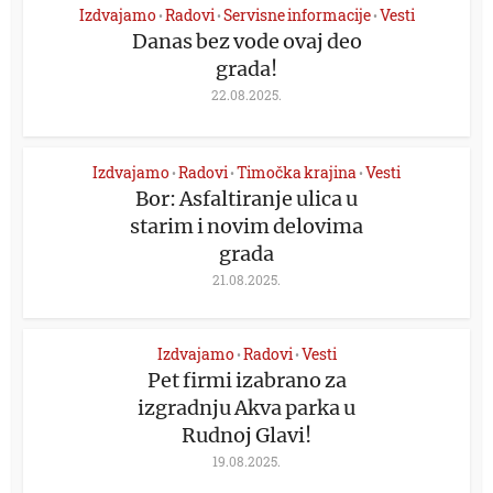
Izdvajamo
Radovi
Servisne informacije
Vesti
•
•
•
Danas bez vode ovaj deo
grada!
22.08.2025.
Izdvajamo
Radovi
Timočka krajina
Vesti
•
•
•
Bor: Asfaltiranje ulica u
starim i novim delovima
grada
21.08.2025.
Izdvajamo
Radovi
Vesti
•
•
Pet firmi izabrano za
izgradnju Akva parka u
Rudnoj Glavi!
19.08.2025.