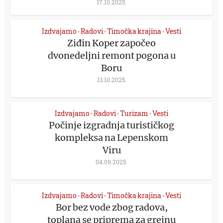
17.10.2025.
Izdvajamo
Radovi
Timočka krajina
Vesti
•
•
•
Ziđin Koper započeo
dvonedeljni remont pogona u
Boru
13.10.2025.
Izdvajamo
Radovi
Turizam
Vesti
•
•
•
Počinje izgradnja turističkog
kompleksa na Lepenskom
Viru
04.09.2025.
Izdvajamo
Radovi
Timočka krajina
Vesti
•
•
•
Bor bez vode zbog radova,
toplana se priprema za grejnu