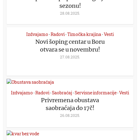
sezonu!
28.08.2025.
Izdvajamo
Radovi
Timočka krajina
Vesti
•
•
•
Novi šoping centar u Boru
otvara se u novembru!
27.08.2025.
Izdvajamo
Radovi
Saobraćaj
Servisne informacije
Vesti
•
•
•
•
Privremena obustava
saobraćaja do 17č!
26.08.2025.