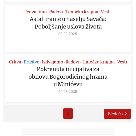
Izdvajamo
Radovi
Timočka krajina
Vesti
•
•
•
Asfaltiranje u naselju Savača:
Poboljšanje uslova života
08.08.2025.
Crkva
Društvo
Izdvajamo
Radovi
Timočka krajina
Vesti
•
•
•
•
•
Pokrenuta inicijativa za
obnovu Bogorodičinog hrama
u Minićevu
04.08.2025.
1
Sledeća