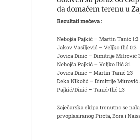
da domaćem terenu u Za
Rezultati mečeva :
Nebojša Pajkić – Martin Tanić 1:3
Jakov Vasiljević – Veljko Ilić 0:3
Jovica Dinić – Dimitrije Mitrović 3
Nebojša Pajkić – Veljko Ilić 3:1
Jovica Dinić – Martin Tanić 1:3
Deka Nikolić – Dimitrije Mitrović 
Pajkić/Dinić – Tanić/Ilić 1:3
Zaječarska ekipa trenutno se nala
prvoplasiranog Pirota, Bora i Naiss