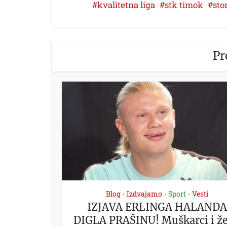
kvalitetna liga
stk timok
sto
Pr
Blog
Izdvajamo
Sport
Vesti
•
•
•
IZJAVA ERLINGA HALANDA
DIGLA PRAŠINU! Muškarci i ž