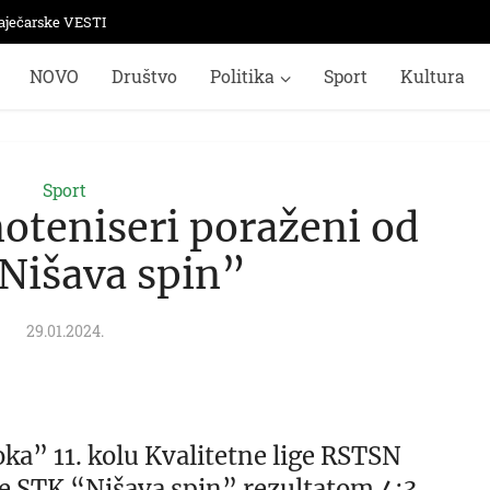
aječarske VESTI
NOVO
Društvo
Politika
Sport
Kultura
Sport
noteniseri poraženi od
Nišava spin”
29.01.2024.
ka” 11. kolu Kvalitetne lige RSTSN
pe STK “Nišava spin” rezultatom 4:3