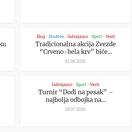
Blog
Društvo
Izdvajamo
Sport
Vesti
•
•
•
•
sku
Tradicionalna akcija Zvezde
“Crveno-bela krv” biće...
02.08.2026.
Izdvajamo
Sport
Vesti
•
•
Turnir “Dođi na pesak” –
najbolja odbojka na...
28.07.2026.