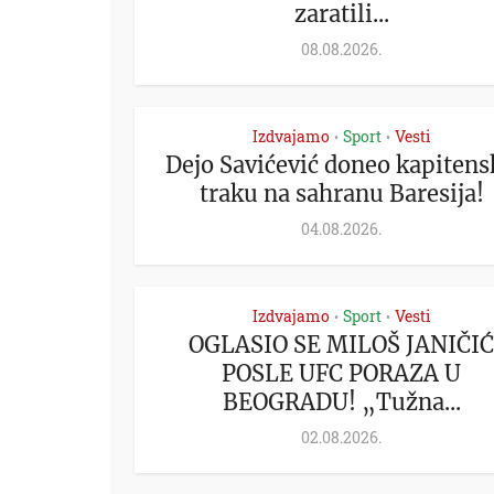
zaratili...
08.08.2026.
Izdvajamo
Sport
Vesti
•
•
Dejo Savićević doneo kapiten
traku na sahranu Baresija!
04.08.2026.
Izdvajamo
Sport
Vesti
•
•
OGLASIO SE MILOŠ JANIČIĆ
POSLE UFC PORAZA U
BEOGRADU! „Tužna...
02.08.2026.