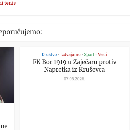
ni tenis
eporučujemo:
Društvo
Izdvajamo
Sport
Vesti
•
•
•
FK Bor 1919 u Zaječaru protiv
Napretka iz Kruševca
07.08.2026.
ene