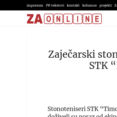
impresum
PR tekstovi
kontakt
kolumne
projekti
Z
Zaječarski sto
STK “
Stonoteniseri STK “Timo
doživeli su poraz od eki