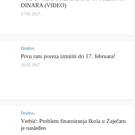
DINARA (VIDEO)
17.02.2017.
Društvo
Prvu ratu poreza izmiriti do 17. februara!
10.02.2017.
Društvo
Vеrbić: Problеm finansiranja škola u Zajеčaru
jе naslеđеn