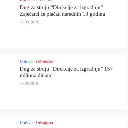
•
Dug za struju “Direkcije za izgradnju”
Zaječarci će plaćati narednih 10 godina
05.09.2019.
Društvo
Izdvajamo
•
Dug za struju “Direkcije za izgradnju” 157
miliona dinara
03.09.2019.
Društvo
Izdvajamo
•