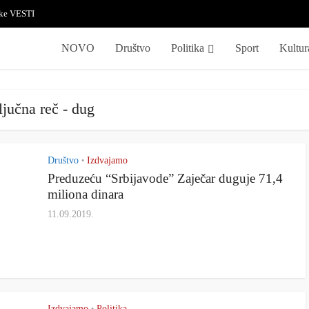
ske VESTI
NOVO
Društvo
Politika
Sport
Kultur
jučna reč - dug
Društvo
Izdvajamo
•
Preduzeću “Srbijavode” Zaječar duguje 71,4
miliona dinara
11.09.2019.
Izdvajamo
Politika