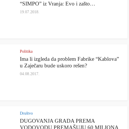
“SIMPO” iz Vranja: Evo i zašto…
19.07.2018.
Politika
Ima li izgleda da problem Fabrike “Kablova”
u Zaječaru bude uskoro rešen?
04.08.2017.
Društvo
DUGOVANJA GRADA PREMA
VODOVODU PREMAŠUJU 60 MILIONA