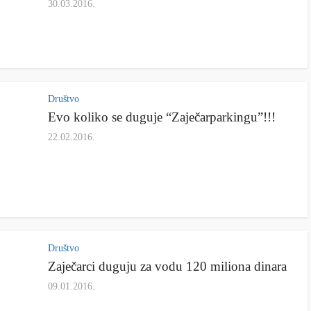
30.03.2016.
Društvo
Evo koliko se duguje “Zaječarparkingu”!!!
22.02.2016.
Društvo
Zaječarci duguju za vodu 120 miliona dinara
09.01.2016.