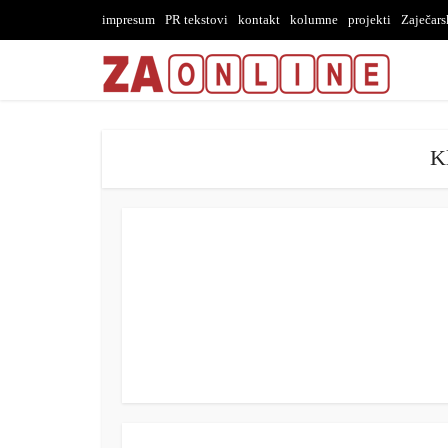
impresum
PR tekstovi
kontakt
kolumne
projekti
Zaječar
Kl