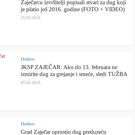
Zaječarcu izvršitelji popisali stvari za dug koji
je platio još 2016. godine (FOTO + VIDEO)
25.03.2019.
Društvo
JKSP ZAJEČAR: Ako do 13. februara ne
izmirite dug za grejanje i smeće, sledi TUŽBA
05.02.2019.
Društvo
Grad Zaječar oprostio dug preduzeću