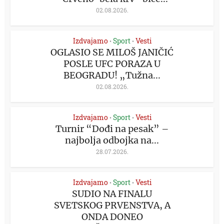
02.08.2026.
Izdvajamo
Sport
Vesti
•
•
OGLASIO SE MILOŠ JANIČIĆ
POSLE UFC PORAZA U
BEOGRADU! „Tužna...
02.08.2026.
Izdvajamo
Sport
Vesti
•
•
Turnir “Dođi na pesak” –
najbolja odbojka na...
28.07.2026.
Izdvajamo
Sport
Vesti
•
•
SUDIO NA FINALU
SVETSKOG PRVENSTVA, A
ONDA DONEO