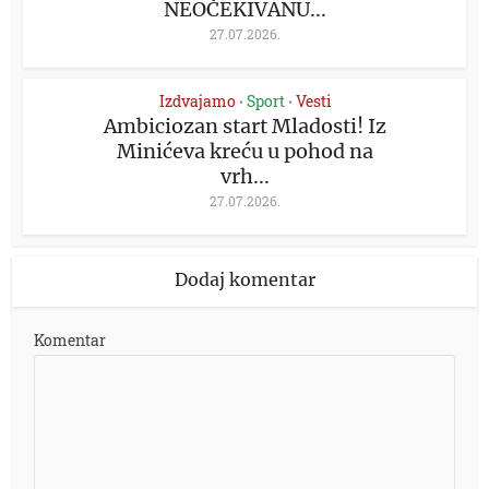
NEOČEKIVANU...
27.07.2026.
Izdvajamo
Sport
Vesti
•
•
Ambiciozan start Mladosti! Iz
Minićeva kreću u pohod na
vrh...
27.07.2026.
Dodaj komentar
Komentar