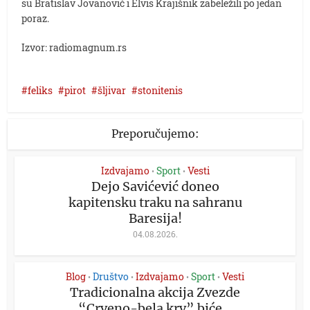
su Bratislav Jovanović i Elvis Krajišnik zabeležili po jedan
poraz.
Izvor: radiomagnum.rs
feliks
pirot
šljivar
stonitenis
Preporučujemo:
Izdvajamo
Sport
Vesti
•
•
Dejo Savićević doneo
kapitensku traku na sahranu
Baresija!
04.08.2026.
Blog
Društvo
Izdvajamo
Sport
Vesti
•
•
•
•
Tradicionalna akcija Zvezde
“Crveno-bela krv” biće...