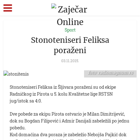
Sport
Stonoteniseri Feliksa
poraženi
03.11.2015.
foto: radiomagnum.rs
Stonoteniseri Feliksa iz Šljivara poraženi su od ekipe
Radničkog iz Pirota u 5. kolu Kvalitetne lige RSTSN
jug/istok sa 4:0.
Dve pobede za ekipu Pirota ostvario je Milan Dimitrijević,
dok su Bogdan Filipović i Admir Danijali zabeležili po jednu
pobedu.
Kod domaćina dva poraza je zabeležio Nebojša Pajkić dok