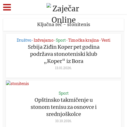
Ključna reč - stonitenis
Društvo
Izdvajamo
Sport
Timočka krajina
Vesti
•
•
•
•
Srbija Ziđin Koper pet godina
podržava stonoteniski klub
„Koper“ iz Bora
13.01.2026.
Sport
Opštinsko takmičenje u
stonom tenisu za osnovce i
srednjoškolce
10.10.2016.