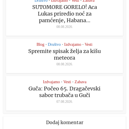
Društvo
Izdvajamo
Vesti
Zabava
•
•
•
SUTOMORE GORELO! Aca
Lukas priredio noć za
pamćenje, Habana...
08.08.2026.
Blog
Društvo
Izdvajamo
Vesti
•
•
•
Spremite spisak želja za kišu
meteora
08.08.2026.
Izdvajamo
Vesti
Zabava
•
•
Guča: Počeo 65. Dragačevski
sabor trubača u Guči
07.08.2026.
Dodaj komentar