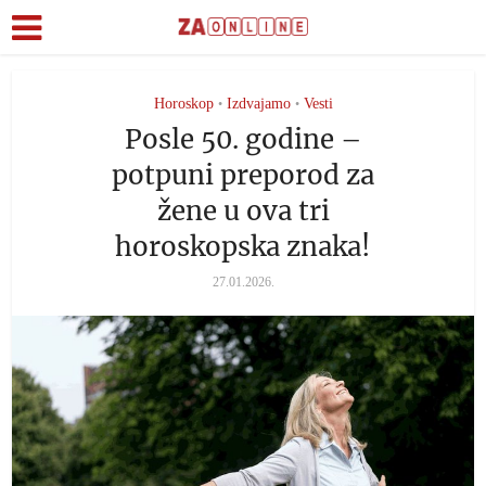
Horoskop
Izdvajamo
Vesti
•
•
Posle 50. godine –
potpuni preporod za
žene u ova tri
horoskopska znaka!
27.01.2026.