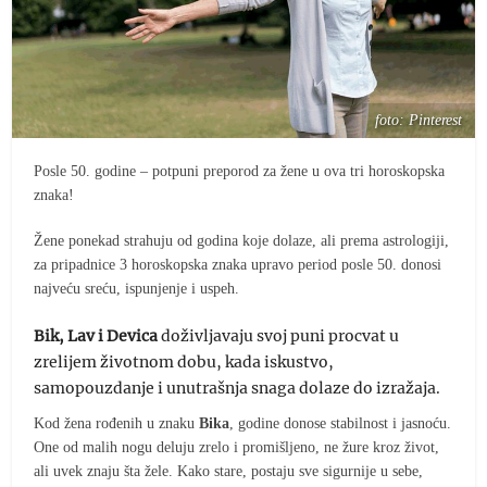
foto: Pinterest
Posle 50. godine – potpuni preporod za žene u ova tri horoskopska
znaka!
Žene ponekad strahuju od godina koje dolaze, ali prema astrologiji,
za pripadnice 3 horoskopska znaka upravo period posle 50. donosi
najveću sreću, ispunjenje i uspeh.
Bik, Lav i Devica
doživljavaju svoj puni procvat u
zrelijem životnom dobu, kada iskustvo,
samopouzdanje i unutrašnja snaga dolaze do izražaja.
Kod žena rođenih u znaku
Bika
, godine donose stabilnost i jasnoću.
One od malih nogu deluju zrelo i promišljeno, ne žure kroz život,
ali uvek znaju šta žele. Kako stare, postaju sve sigurnije u sebe,