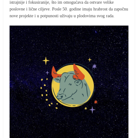
istrajnije i fokusiranije, što im omogućava da ostvare velike
poslovne i lične ciljeve. Posle 50. godine imaju hrabrost da započnu
nove projekte i u potpunosti uživaju u plodovima svog rada.