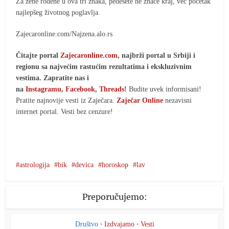
Za žene rođene u ova tri znaka, pedesete ne znače kraj, već početak
najlepšeg životnog poglavlja.
Zajecaronline.com/Najzena.alo.rs
Čitajte portal
Zajecaronline.com,
najbrži portal u Srbiji i
regionu sa najvećim rastućim rezultatima i ekskluzivnim
vestima. Zapratite nas i
na
Instagramu
,
Facebook
,
Threads
!
Budite uvek informisani!
Pratite najnovije vesti iz Zaječara.
Zaječar Online
nezavisni
internet portal. Vesti bez cenzure!
astrologija
bik
devica
horoskop
lav
Preporučujemo:
Društvo
Izdvajamo
Vesti
•
•