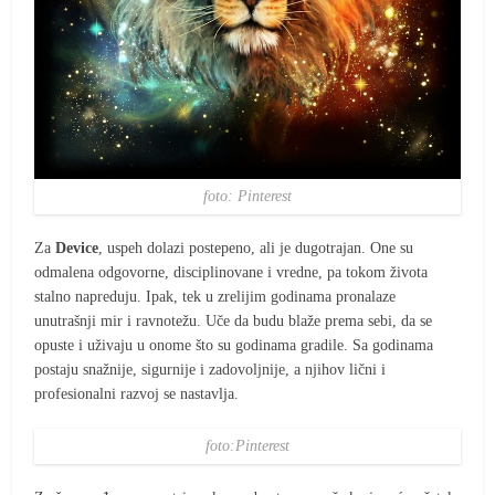
foto: Pinterest
Za
Device
, uspeh dolazi postepeno, ali je dugotrajan. One su
odmalena odgovorne, disciplinovane i vredne, pa tokom života
stalno napreduju. Ipak, tek u zrelijim godinama pronalaze
unutrašnji mir i ravnotežu. Uče da budu blaže prema sebi, da se
opuste i uživaju u onome što su godinama gradile. Sa godinama
postaju snažnije, sigurnije i zadovoljnije, a njihov lični i
profesionalni razvoj se nastavlja.
foto:Pinterest