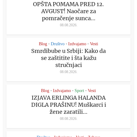
OPŠTA POMAMA PRED 12.
AVGUST! Naočare za
pomračenje sunca...
08.08.2026.
Blog
Društvo
Izdvajamo
Vesti
•
•
•
Smrdibube u Srbiji: Kako da
se zaštitite i šta kažu
stručnjaci
08.08.2026.
Blog
Izdvajamo
Sport
Vesti
•
•
•
IZJAVA ERLINGA HALANDA
DIGLA PRAŠINU! Muškarci i
žene zaratili...
08.08.2026.