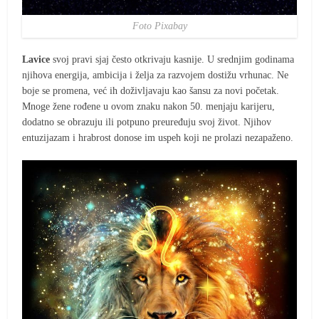
Foto Pixabay
Lavice
svoj pravi sjaj često otkrivaju kasnije. U srednjim godinama
njihova energija, ambicija i želja za razvojem dostižu vrhunac. Ne
boje se promena, već ih doživljavaju kao šansu za novi početak.
Mnoge žene rođene u ovom znaku nakon 50. menjaju karijeru,
dodatno se obrazuju ili potpuno preuređuju svoj život. Njihov
entuzijazam i hrabrost donose im uspeh koji ne prolazi nezapaženo.