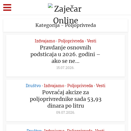
Kategorija - Poljoprivreda
Izdvajamo
Poljoprivreda
Vesti
•
•
Pravdanje osnovnih
podsticaja u 2026. godini –
ako se ne...
15.07.2026.
Društvo
Izdvajamo
Poljoprivreda
Vesti
•
•
•
Povraćaj akcize za
poljoprivrednike sada 53,93
dinara po litru
09.07.2026.
Društvo
Izdvajamo
Poljoprivreda
Vesti