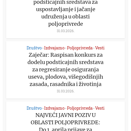
podsticajnih sredstava za
uspostavljanje i jačanje
udruženja u oblasti
poljoprivrede
31.03.2026.
Društvo
Izdvajamo
Poljoprivreda
Vesti
•
•
•
Zaječar: Raspisan konkurs za
dodelu podsticajnih sredstava
za regresiranje osiguranja
useva, plodova, višegodišnjih
zasada, rasadnika i životinja
31.03.2026.
Društvo
Izdvajamo
Poljoprivreda
Vesti
•
•
•
NAJVEĆI JAVNI POZIV U
OBLASTI POLJOPRIVREDE:
Do 1. aprila prijave za