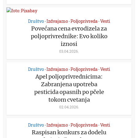
Društvo
Izdvajamo
Poljoprivreda
Vesti
•
•
•
Povećana cena evrodizela za
poljoprivrednike: Evo koliko
iznosi
03.04.2026.
Društvo
Izdvajamo
Poljoprivreda
Vesti
•
•
•
Apel poljoprivrednicima:
Zabranjena upotreba
pesticida opasnih po pčele
tokom cvetanja
02.04.2026.
Društvo
Izdvajamo
Poljoprivreda
Vesti
•
•
•
Raspisan konkurs za dodelu