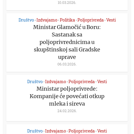
10.03.2026.
Društvo
Izdvajamo
Politika
Poljoprivreda
Vesti
•
•
•
•
Ministar Glamočić u Boru:
Sastanak sa
poljoprivrednicima u
skupštinskoj sali Gradske
uprave
06.03.2026.
Društvo
Izdvajamo
Poljoprivreda
Vesti
•
•
•
Ministar poljoprivrede:
Kompanije će povećati otkup
mleka i sireva
24.02.2026.
Društvo
Izdvajamo
Poljoprivreda
Vesti
•
•
•