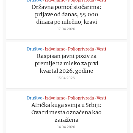
•
•
•
Državna pomoć stočarima:
prijave od danas, 55.000
dinara po mlečnoj kravi
17.04.2026.
Društvo
Izdvajamo
Poljoprivreda
Vesti
•
•
•
Raspisan javni poziv za
premije na mleko za prvi
kvartal 2026. godine
15.04.2026.
Društvo
Izdvajamo
Poljoprivreda
Vesti
•
•
•
Afrička kuga svinja u Srbiji:
Ova tri mesta označena kao
zaražena
14.04.2026.