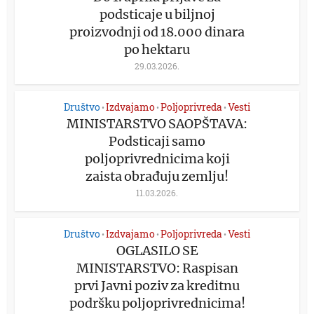
podsticaje u biljnoj
proizvodnji od 18.000 dinara
po hektaru
29.03.2026.
Društvo
Izdvajamo
Poljoprivreda
Vesti
•
•
•
MINISTARSTVO SAOPŠTAVA:
Podsticaji samo
poljoprivrednicima koji
zaista obrađuju zemlju!
11.03.2026.
Društvo
Izdvajamo
Poljoprivreda
Vesti
•
•
•
OGLASILO SE
MINISTARSTVO: Raspisan
prvi Javni poziv za kreditnu
podršku poljoprivrednicima!