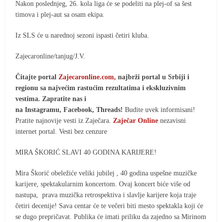
Nakon poslednjeg, 26. kola liga će se podeliti na plej-of sa šest
timova i plej-aut sa osam ekipa.
Iz SLS će u narednoj sezoni ispasti četiri kluba.
Zajecaronline/tanjug/J.V.
Čitajte portal
Zajecaronline.com,
najbrži portal u Srbiji i
regionu sa najvećim rastućim rezultatima i ekskluzivnim
vestima. Zapratite nas i
na Instagramu, Facebook, Threads!
Budite uvek informisani!
Pratite najnovije vesti iz Zaječara.
Zaječar Online
nezavisni
internet portal. Vesti bez cenzure
MIRA ŠKORIĆ SLAVI 40 GODINA KARIJERE!
Mira Škorić obeležiće veliki jubilej , 40 godina uspešne muzičke
karijere, spektakularnim koncertom. Ovaj koncert biće više od
nastupa, prava muzička retrospektiva i slavlje karijere koja traje
četiri decenije! Sava centar će te večeri biti mesto spektakla koji će
se dugo prepričavat. Publika će imati priliku da zajedno sa Mirinom