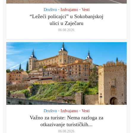
Društvo
Izdvajamo
Vesti
•
•
“Ležeći policajci” u Sokobanjskoj
ulici u Zaječaru
06.08.2026.
Društvo
Izdvajamo
Vesti
•
•
Važno za turiste: Nema razloga za
otkazivanje turističkih...
06.08.2026.