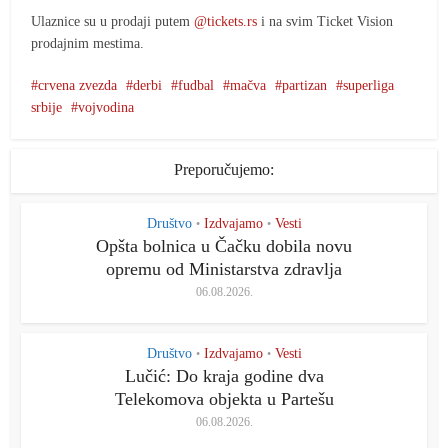
Ulaznice su u prodaji putem
@tickets.rs
i na svim Ticket Vision
prodajnim mestima.
crvena zvezda
derbi
fudbal
mačva
partizan
superliga
srbije
vojvodina
Preporučujemo:
Društvo
Izdvajamo
Vesti
•
•
Opšta bolnica u Čačku dobila novu
opremu od Ministarstva zdravlja
06.08.2026.
Društvo
Izdvajamo
Vesti
•
•
Lučić: Do kraja godine dva
Telekomova objekta u Partešu
06.08.2026.