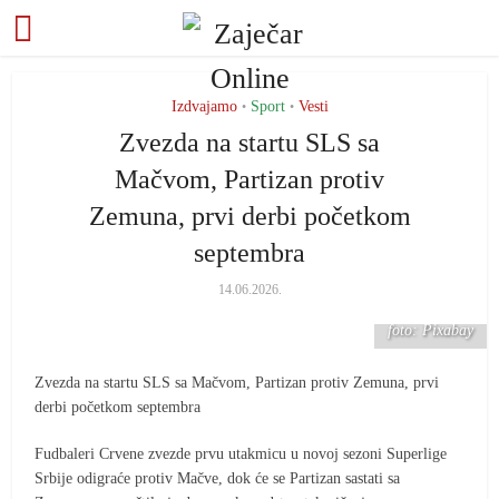
Izdvajamo
Sport
Vesti
•
•
Zvezda na startu SLS sa
Mačvom, Partizan protiv
Zemuna, prvi derbi početkom
septembra
14.06.2026.
foto: Pixabay
Zvezda na startu SLS sa Mačvom, Partizan protiv Zemuna, prvi
derbi početkom septembra
Fudbaleri Crvene zvezde prvu utakmicu u novoj sezoni Superlige
Srbije odigraće protiv Mačve, dok će se Partizan sastati sa