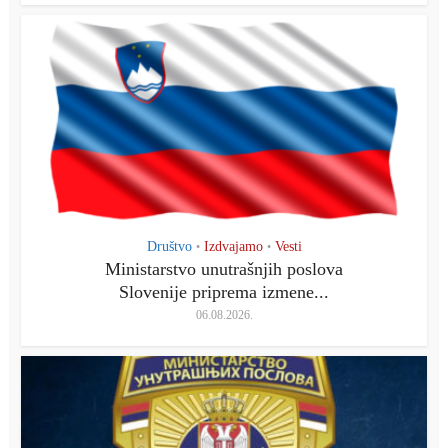
Društvo
Izdvajamo
Vesti
•
•
Ministarstvo unutrašnjih poslova
Slovenije priprema izmene...
06.08.2026.