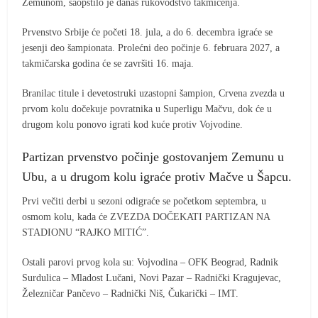
Zemunom, saopštilo je danas rukovodstvo takmičenja.
Prvenstvo Srbije će početi 18. jula, a do 6. decembra igraće se
jesenji deo šampionata. Prolećni deo počinje 6. februara 2027, a
takmičarska godina će se završiti 16. maja.
Branilac titule i devetostruki uzastopni šampion, Crvena zvezda u
prvom kolu dočekuje povratnika u Superligu Mačvu, dok će u
drugom kolu ponovo igrati kod kuće protiv Vojvodine.
Partizan prvenstvo počinje gostovanjem Zemunu u
Ubu, a u drugom kolu igraće protiv Mačve u Šapcu.
Prvi večiti derbi u sezoni odigraće se početkom septembra, u
osmom kolu, kada će ZVEZDA DOČEKATI PARTIZAN NA
STADIONU “RAJKO MITIĆ”.
Ostali parovi prvog kola su: Vojvodina – OFK Beograd, Radnik
Surdulica – Mladost Lučani, Novi Pazar – Radnički Kragujevac,
Železničar Pančevo – Radnički Niš, Čukarički – IMT.