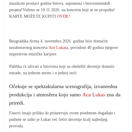
muzikom proslavi godine hitova, uspomena i bezvremenskih
pesama!Vidimo se 19.11.2026. na koncertu koji se ne propušta!
KARTE MOŽETE KUPITI
OVDE!
Beogradska Arena 4. novembra 2026. godine biće domaćin
nezaboravnog koncerta
Ace Lukasa
, povodom 40 godina njegove
impresivne muzičke karijere.
Publika će uživati u hitovima koji su obeležili decenije domaće
estrade, na jednom mestu i u jednoj noći.
Očekuje se spektakularna scenografija, izvanredna
produkcija i atmosfera koju samo
Aca Lukas
zna da
priredi.
Fanovi imaju priliku da prisustvuju ovom posebnom događaju i
podsete se zašto je Lukas već četiri decenije kralj najboljeg
provoda.