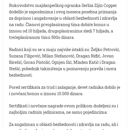
Rukovodstvo majdanpečkog ogranka Serbia Zijin Copper
dodelilo je zaposlenima i ovog meseca posebna priznanja
za doprinos i angažovanje u oblasti bezbednosti i zdravlja
na radu. Članovi prvoplasiranog tima dobiće bonus u
iznosu od 10 hiljada, drugoplasiranima sledi 7 hiljada, a
trećeplasiranom timu 500o dinara.
Radnici koji su se u maju najviše istakli su: Željko Petrović,
Suzana Filipović, Milan Stefanović, Dragan Riđić, Jovan
Birešić, Goran Pistolić, Ognjen Ilić, Mladen Katić i Dragan
Stešić, pobednik takmičenja u poznavanju pravila i mera
bezbednosti.
Pored sertifikata za trud i zalaganje, devet radnika dobilo je
i novčani bonus u iznosu 10.000 dinara.
Sertifikati i novčane nagrade ovom prilikom dodeljeni su i
najboljim radnim jedinicama, ne samo pojedincima.
Za angažman u oblasti bezbednosti i zdravlja na radu, ali i