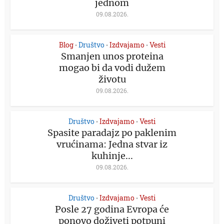
jednom
09.08.2026.
Blog
Društvo
Izdvajamo
Vesti
•
•
•
Smanjen unos proteina
mogao bi da vodi dužem
životu
09.08.2026.
Društvo
Izdvajamo
Vesti
•
•
Spasite paradajz po paklenim
vrućinama: Jedna stvar iz
kuhinje...
09.08.2026.
Društvo
Izdvajamo
Vesti
•
•
Posle 27 godina Evropa će
ponovo doživeti potpuni