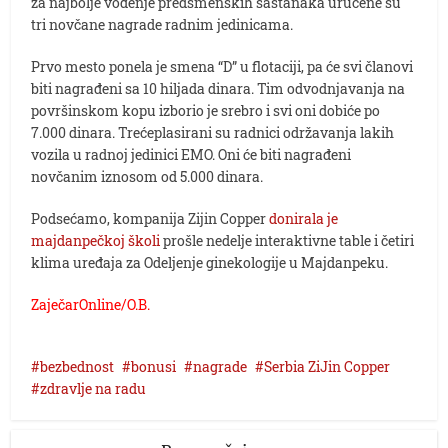
za najbolje vođenje predsmenskih sastanaka uručene su
tri novčane nagrade radnim jedinicama.
Prvo mesto ponela je smena “D” u flotaciji, pa će svi članovi
biti nagrađeni sa 10 hiljada dinara. Tim odvodnjavanja na
površinskom kopu izborio je srebro i svi oni dobiće po
7.000 dinara. Trećeplasirani su radnici održavanja lakih
vozila u radnoj jedinici EMO. Oni će biti nagrađeni
novčanim iznosom od 5.000 dinara.
Podsećamo, kompanija Zijin Copper
donirala je
majdanpečkoj školi
prošle nedelje interaktivne table i četiri
klima uređaja za Odeljenje ginekologije u Majdanpeku.
ZaječarOnline/O.B.
bezbednost
bonusi
nagrade
Serbia ZiJin Copper
zdravlje na radu