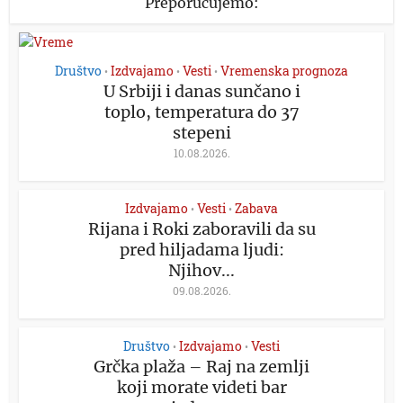
Preporučujemo:
Društvo
Izdvajamo
Vesti
Vremenska prognoza
•
•
•
U Srbiji i danas sunčano i
toplo, temperatura do 37
stepeni
10.08.2026.
Izdvajamo
Vesti
Zabava
•
•
Rijana i Roki zaboravili da su
pred hiljadama ljudi:
Njihov...
09.08.2026.
Društvo
Izdvajamo
Vesti
•
•
Grčka plaža – Raj na zemlji
koji morate videti bar