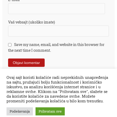
Vaš vebsajt (ukoliko imate)
Save my name, email, and website in this browser for
the next time I comment.
Ovaj sajt koristi kolačiće radi neprekidnih unapređenja
na sajtu, pružajući bolju funkcionalnost i korisničko
iskustvo, za analizu korišćenja internet stranice i u
reklamne svrhe. Klikom na "Prihvatam sve", slažete se
da koristite kolačiće za navedene svrhe. Možete
promeniti podešavanja kolačića u bilo kom trenutku.
Sva prava zadržana © 2026.
Zaječar Online
impresum
PR tekstovi
kontakt
kolumne
projekti
Podešavanja
Prihvatam sve
Zaječarske VESTI