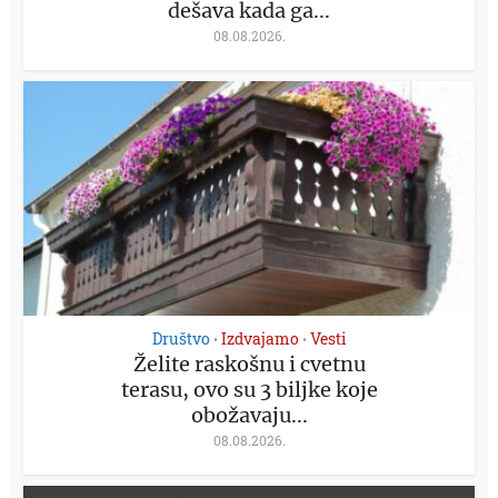
dešava kada ga...
08.08.2026.
Društvo
Izdvajamo
Vesti
•
•
Želite raskošnu i cvetnu
terasu, ovo su 3 biljke koje
obožavaju...
08.08.2026.