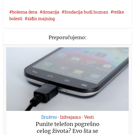
bolesna deca
donacija
fondacija budi human
teške
bolesti
ziđin majning
Preporučujemo:
Društvo
Izdvajamo
Vesti
•
•
Punite telefon pogrešno
celog života? Evo šta se