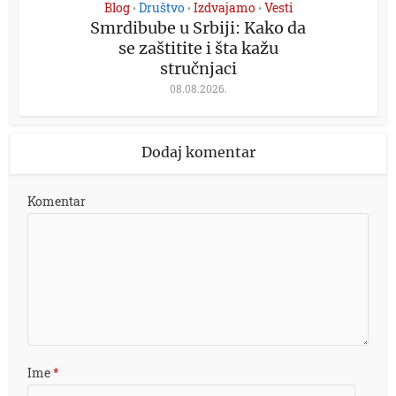
Blog
Društvo
Izdvajamo
Vesti
•
•
•
Smrdibube u Srbiji: Kako da
se zaštitite i šta kažu
stručnjaci
08.08.2026.
Dodaj komentar
Komentar
Ime
*