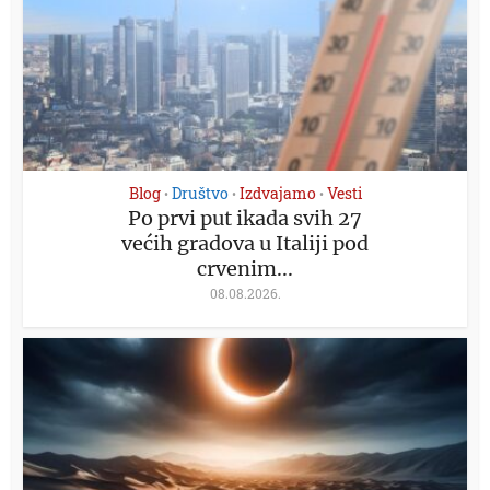
Blog
Društvo
Izdvajamo
Vesti
•
•
•
Po prvi put ikada svih 27
većih gradova u Italiji pod
crvenim...
08.08.2026.