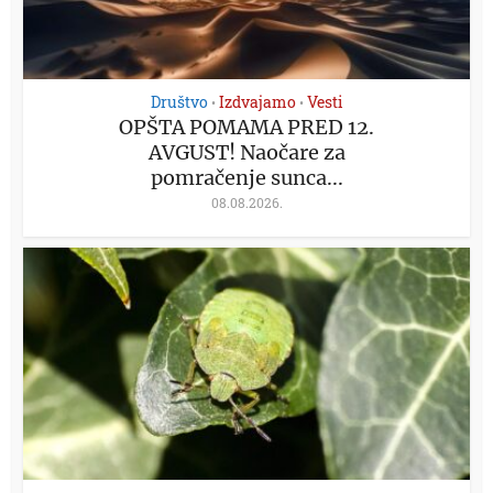
Društvo
Izdvajamo
Vesti
•
•
OPŠTA POMAMA PRED 12.
AVGUST! Naočare za
pomračenje sunca...
08.08.2026.