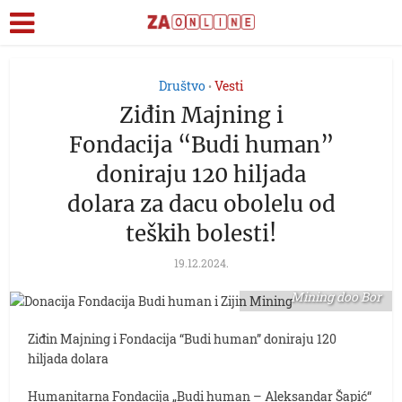
Društvo
Vesti
•
Ziđin Majning i
Fondacija “Budi human”
doniraju 120 hiljada
dolara za dacu obolelu od
teških bolesti!
19.12.2024.
foto: Serbia Zijin
Mining doo Bor
Ziđin Majning i Fondacija “Budi human” doniraju 120
hiljada dolara
Humanitarna Fondacija „Budi human – Aleksandar Šapić“