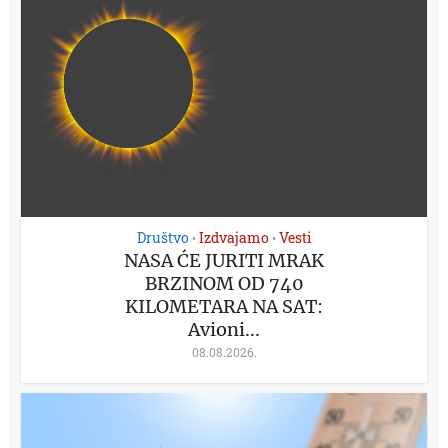
Društvo
Izdvajamo
Vesti
•
•
NASA ĆE JURITI MRAK
BRZINOM OD 740
KILOMETARA NA SAT:
Avioni...
08.08.2026.