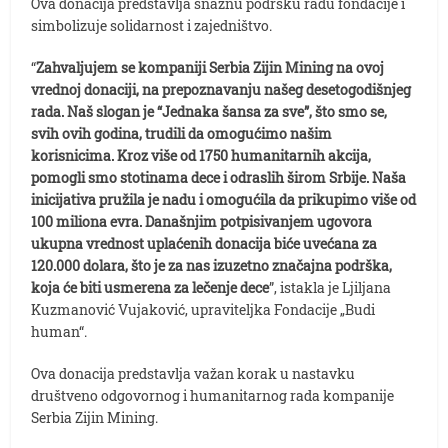
Ova donacija predstavlja snažnu podršku radu fondacije i
simbolizuje solidarnost i zajedništvo.
“
Zahvaljujem se kompaniji Serbia Zijin Mining na ovoj
vrednoj donaciji, na prepoznavanju našeg desetogodišnjeg
rada. Naš slogan je “Jednaka šansa za sve”, što smo se,
svih ovih godina, trudili da omogućimo našim
korisnicima. Kroz više od 1750 humanitarnih akcija,
pomogli smo stotinama dece i odraslih širom Srbije. Naša
inicijativa pružila je nadu i omogućila da prikupimo više od
100 miliona evra. Današnjim potpisivanjem ugovora
ukupna vrednost uplaćenih donacija biće uvećana za
120.000 dolara, što je za nas izuzetno značajna podrška,
koja će biti usmerena za lečenje dece
”, istakla je Ljiljana
Kuzmanović Vujaković, upraviteljka Fondacije „Budi
human“.
Ova donacija predstavlja važan korak u nastavku
društveno odgovornog i humanitarnog rada kompanije
Serbia Zijin Mining.