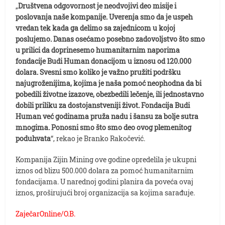
„
Društvena odgovornost je neodvojivi deo misije i
poslovanja naše kompanije. Uverenja smo da je uspeh
vredan tek kada ga delimo sa zajednicom u kojoj
poslujemo. Danas osećamo posebno zadovoljstvo što smo
u prilici da doprinesemo humanitarnim naporima
fondacije Budi Human donacijom u iznosu od 120.000
dolara. Svesni smo koliko je važno pružiti podršku
najugroženijima, kojima je naša pomoć neophodna da bi
pobedili životne izazove, obezbedili lečenje, ili jednostavno
dobili priliku za dostojanstveniji život. Fondacija Budi
Human već godinama pruža nadu i šansu za bolje sutra
mnogima. Ponosni smo što smo deo ovog plemenitog
poduhvata
“, rekao je Branko Rakočević.
Kompanija Zijin Mining ove godine opredelila je ukupni
iznos od blizu 500.000 dolara za pomoć humanitarnim
fondacijama. U narednoj godini planira da poveća ovaj
iznos, proširujući broj organizacija sa kojima sarađuje.
ZaječarOnline/O.B.