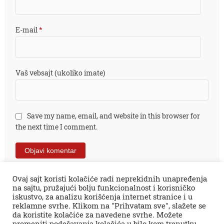
E-mail
*
Vaš vebsajt (ukoliko imate)
Save my name, email, and website in this browser for
the next time I comment.
Ovaj sajt koristi kolačiće radi neprekidnih unapređenja
na sajtu, pružajući bolju funkcionalnost i korisničko
iskustvo, za analizu korišćenja internet stranice i u
reklamne svrhe. Klikom na "Prihvatam sve", slažete se
da koristite kolačiće za navedene svrhe. Možete
promeniti podešavanja kolačića u bilo kom trenutku.