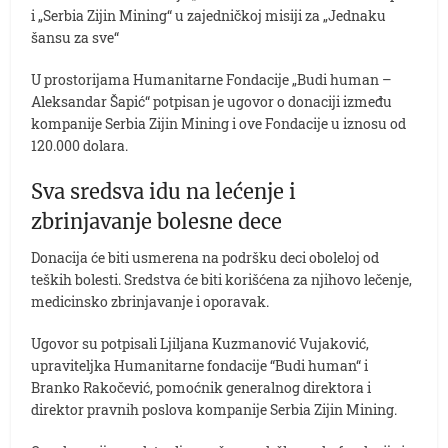
i „Serbia Zijin Mining“ u zajedničkoj misiji za „Jednaku
šansu za sve“
U prostorijama Humanitarne Fondacije „Budi human –
Aleksandar Šapić“ potpisan je ugovor o donaciji između
kompanije Serbia Zijin Mining i ove Fondacije u iznosu od
120.000 dolara.
Sva sredsva idu na lećenje i
zbrinjavanje bolesne dece
Donacija će biti usmerena na podršku deci oboleloj od
teških bolesti. Sredstva će biti korišćena za njihovo lečenje,
medicinsko zbrinjavanje i oporavak.
Ugovor su potpisali Ljiljana Kuzmanović Vujaković,
upraviteljka Humanitarne fondacije “Budi human“ i
Branko Rakočević, pomoćnik generalnog direktora i
direktor pravnih poslova kompanije Serbia Zijin Mining.