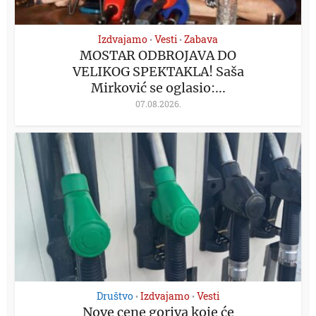
Izdvajamo
Vesti
Zabava
•
•
MOSTAR ODBROJAVA DO
VELIKOG SPEKTAKLA! Saša
Mirković se oglasio:...
07.08.2026.
Društvo
Izdvajamo
Vesti
•
•
Nove cene goriva koje će