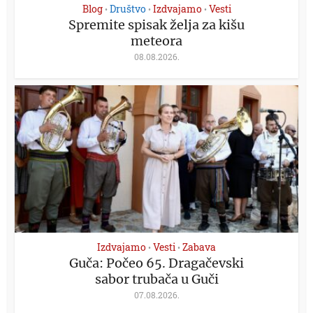
Blog
Društvo
Izdvajamo
Vesti
•
•
•
Spremite spisak želja za kišu
meteora
08.08.2026.
Izdvajamo
Vesti
Zabava
•
•
Guča: Počeo 65. Dragačevski
sabor trubača u Guči
07.08.2026.