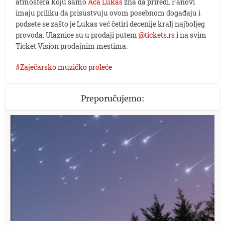
atmosfera koju samo
Aca Lukas
zna da priredi. Fanovi
imaju priliku da prisustvuju ovom posebnom događaju i
podsete se zašto je Lukas već četiri decenije kralj najboljeg
provoda. Ulaznice su u prodaji putem
@tickets.rs
i na svim
Ticket Vision prodajnim mestima.
Zaječarsko muzičko proleće
Preporučujemo: