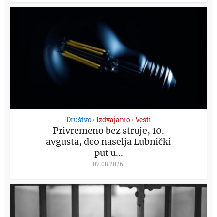
Društvo
Izdvajamo
Vesti
•
•
Privremeno bez struje, 10.
avgusta, deo naselja Lubnički
put u...
07.08.2026.