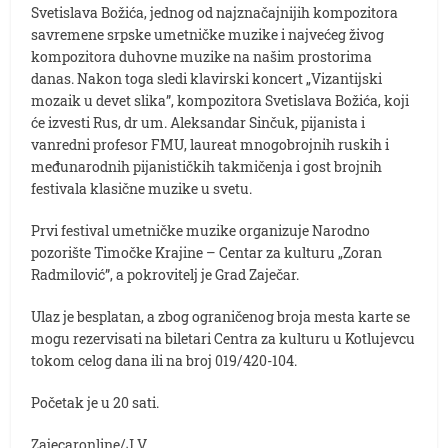
Svetislava Božića, jednog od najznačajnijih kompozitora
savremene srpske umetničke muzike i najvećeg živog
kompozitora duhovne muzike na našim prostorima
danas. Nakon toga sledi klavirski koncert „Vizantijski
mozaik u devet slika”, kompozitora Svetislava Božića, koji
će izvesti Rus, dr um. Aleksandar Sinčuk, pijanista i
vanredni profesor FMU, laureat mnogobrojnih ruskih i
međunarodnih pijanističkih takmičenja i gost brojnih
festivala klasične muzike u svetu.
Prvi festival umetničke muzike organizuje Narodno
pozorište Timočke Krajine – Centar za kulturu „Zoran
Radmilović”, a pokrovitelj je Grad Zaječar.
Ulaz je besplatan, a zbog ograničenog broja mesta karte se
mogu rezervisati na biletari Centra za kulturu u Kotlujevcu
tokom celog dana ili na broj 019/420-104.
Početak je u 20 sati.
Zajecaronline/J.V.