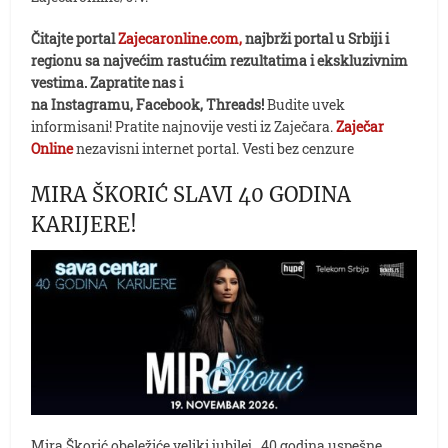
Čitajte portal
Zajecaronline.com,
najbrži portal u Srbiji i
regionu sa najvećim rastućim rezultatima i ekskluzivnim
vestima. Zapratite nas i
na Instagramu, Facebook, Threads!
Budite uvek
informisani! Pratite najnovije vesti iz Zaječara.
Zaječar
Online
nezavisni internet portal. Vesti bez cenzure
MIRA ŠKORIĆ SLAVI 40 GODINA
KARIJERE!
Mira Škorić obeležiće veliki jubilej , 40 godina uspešne