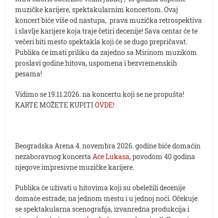
muzičke karijere, spektakularnim koncertom. Ovaj
koncert biće više od nastupa, prava muzička retrospektiva
i slavlje karijere koja traje četiri decenije! Sava centar će te
večeri biti mesto spektakla koji će se dugo prepričavat.
Publika će imati priliku da zajedno sa Mirinom muzikom
proslavi godine hitova, uspomena i bezvremenskih
pesama!
Vidimo se 19.11.2026. na koncertu koji se ne propušta!
KARTE MOŽETE KUPITI
OVDE!
Beogradska Arena 4. novembra 2026. godine biće domaćin
nezaboravnog koncerta
Ace Lukasa
, povodom 40 godina
njegove impresivne muzičke karijere.
Publika će uživati u hitovima koji su obeležili decenije
domaće estrade, na jednom mestu i u jednoj noći. Očekuje
se spektakularna scenografija, izvanredna produkcija i