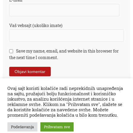
Vaš vebsajt (ukoliko imate)
Save my name, email, and website in this browser for
the next time I comment.
Ovaj sajt koristi kolačiće radi neprekidnih unapređenja
na sajtu, pružajući bolju funkcionalnost i korisničko
iskustvo, za analizu korišćenja internet stranice i u
reklamne svrhe. Klikom na "Prihvatam sve", slažete se
da koristite kolačiće za navedene svrhe. Možete
promeniti podešavanja kolačića u bilo kom trenutku.
Sva prava zadržana © 2026.
Zaječar Online
impresum
PR tekstovi
kontakt
kolumne
projekti
Podešavanja
Prihvatam sve
Zaječarske VESTI