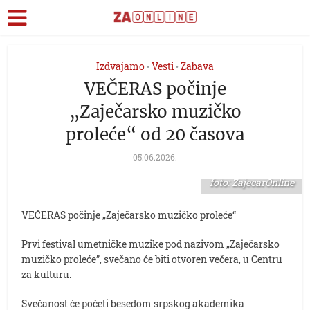
Izdvajamo
Vesti
Zabava
•
•
VEČERAS počinje
„Zaječarsko muzičko
proleće“ od 20 časova
05.06.2026.
foto: ZajecarOnline
VEČERAS počinje „Zaječarsko muzičko proleće“
Prvi festival umetničke muzike pod nazivom „Zaječarsko
muzičko proleće”, svečano će biti otvoren večera, u Centru
za kulturu.
Svečanost će početi besedom srpskog akademika