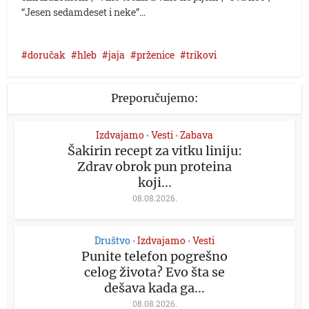
“Jesen sedamdeset i neke”…
doručak
hleb
jaja
prženice
trikovi
Preporučujemo:
Izdvajamo
Vesti
Zabava
•
•
Šakirin recept za vitku liniju:
Zdrav obrok pun proteina
koji...
08.08.2026.
Društvo
Izdvajamo
Vesti
•
•
Punite telefon pogrešno
celog života? Evo šta se
dešava kada ga...
08.08.2026.