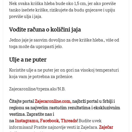
Nek svaka kriška hleba bude oko 1,5 cm, jer ako previše
tanko isečete kriške, rizikujete da budu gnjecave i upiju
previše ulja i jaja.
Vodite računa o količini jaja
Jedno jaje je sasvim dovoljno za dve kriške hleba., više od
toga može da upropasti jelo.
Ulje a ne puter
Koristite ulje a ne puter jer on gori na visokoj temperaturi
koja vam je potrebna za prženice.
Zajecaronline/trpeza.alo/N.B.
Čitajte portal
Zajecaronline.com,
najbrži portal u Srbiji i
regionu sa najvećim rastućim rezultatima i ekskluzivnim
vestima. Zapratite nas i
na
Instagramu
,
Facebook
,
Threads
!
Budite uvek
informisani! Pratite najnovije vesti iz Zaječara.
Zaječar