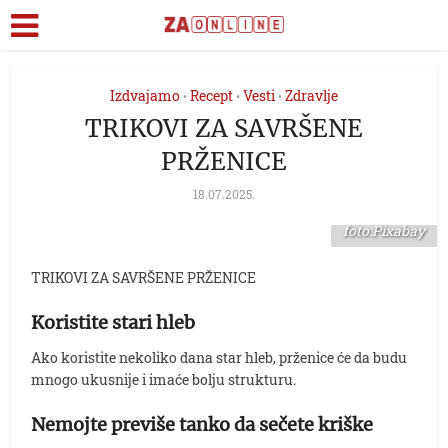
Izdvajamo
Recept
Vesti
Zdravlje
•
•
•
TRIKOVI ZA SAVRŠENE
PRŽENICE
18.07.2025.
foto:Pixabay
TRIKOVI ZA SAVRŠENE PRŽENICE
Koristite stari hleb
Ako koristite nekoliko dana star hleb, prženice će da budu
mnogo ukusnije i imaće bolju strukturu.
Nemojte previše tanko da sečete kriške