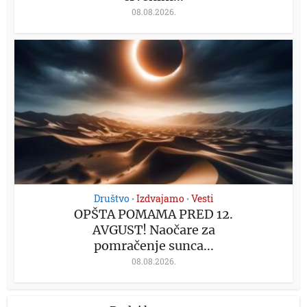
08.08.2026.
Društvo
Izdvajamo
Vesti
•
•
OPŠTA POMAMA PRED 12.
AVGUST! Naočare za
pomračenje sunca...
08.08.2026.