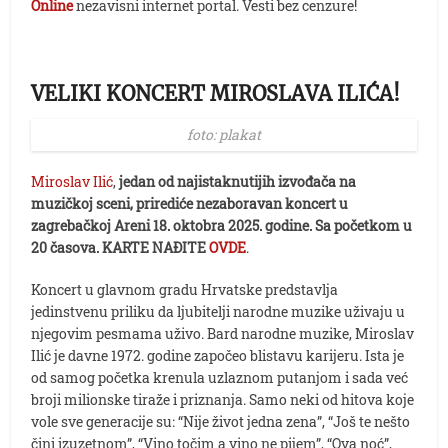
Online
nezavisni internet portal. Vesti bez cenzure!
VELIKI KONCERT MIROSLAVA ILIĆA!
foto: plakat
Miroslav Ilić
,
jedan od najistaknutijih izvođača na
muzičkoj sceni, prirediće nezaboravan koncert u
zagrebačkoj Areni 18. oktobra 2025. godine. Sa početkom u
20 časova.
KARTE NAĐITE
OVDE
.
Koncert u glavnom gradu Hrvatske predstavlja
jedinstvenu priliku da ljubitelji narodne muzike uživaju u
njegovim pesmama uživo. Bard narodne muzike, Miroslav
Ilić je davne 1972. godine započeo blistavu karijeru. Ista je
od samog početka krenula uzlaznom putanjom i sada već
broji milionske tiraže i priznanja. Samo neki od hitova koje
vole sve generacije su: “Nije život jedna zena”, “Još te nešto
čini izuzetnom”, “Vino točim a vino ne pijem”, “Ova noć”,