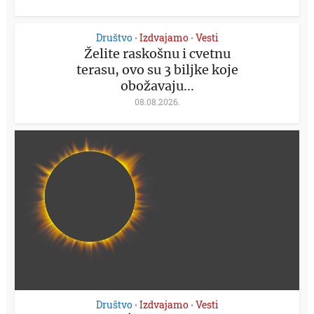
Društvo
Izdvajamo
Vesti
•
•
Želite raskošnu i cvetnu
terasu, ovo su 3 biljke koje
obožavaju...
08.08.2026.
Društvo
Izdvajamo
Vesti
•
•