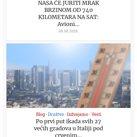
NASA ĆE JURITI MRAK
BRZINOM OD 740
KILOMETARA NA SAT:
Avioni...
08.08.2026.
Blog
Društvo
Izdvajamo
Vesti
•
•
•
Po prvi put ikada svih 27
većih gradova u Italiji pod
crvenim...