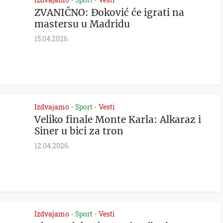
•
•
ZVANIČNO: Đoković će igrati na
mastersu u Madridu
15.04.2026.
Izdvajamo
Sport
Vesti
•
•
Veliko finale Monte Karla: Alkaraz i
Siner u bici za tron
12.04.2026.
Izdvajamo
Sport
Vesti
•
•