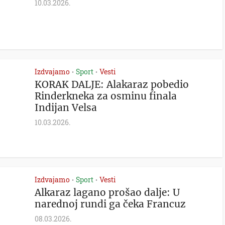
10.03.2026.
Izdvajamo
Sport
Vesti
•
•
KORAK DALJE: Alakaraz pobedio
Rinderkneka za osminu finala
Indijan Velsa
10.03.2026.
Izdvajamo
Sport
Vesti
•
•
Alkaraz lagano prošao dalje: U
narednoj rundi ga čeka Francuz
08.03.2026.