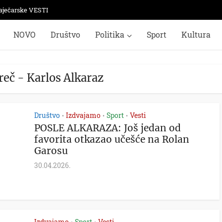
aječarske VESTI
NOVO
Društvo
Politika
Sport
Kultura
reč - Karlos Alkaraz
Društvo
Izdvajamo
Sport
Vesti
•
•
•
POSLE ALKARAZA: Još jedan od
favorita otkazao učešće na Rolan
Garosu
30.04.2026.
Izdvajamo
Sport
Vesti