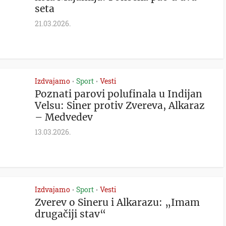
seta
21.03.2026.
Izdvajamo
Sport
Vesti
•
•
Poznati parovi polufinala u Indijan
Velsu: Siner protiv Zvereva, Alkaraz
– Medvedev
13.03.2026.
Izdvajamo
Sport
Vesti
•
•
Zverev o Sineru i Alkarazu: „Imam
drugačiji stav“