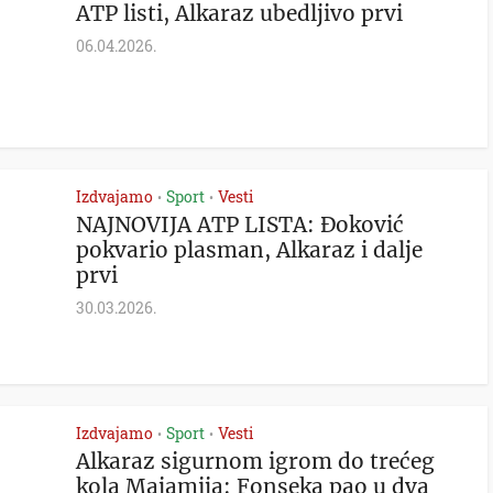
ATP listi, Alkaraz ubedljivo prvi
06.04.2026.
Izdvajamo
Sport
Vesti
•
•
NAJNOVIJA ATP LISTA: Đoković
pokvario plasman, Alkaraz i dalje
prvi
30.03.2026.
Izdvajamo
Sport
Vesti
•
•
Alkaraz sigurnom igrom do trećeg
kola Majamija: Fonseka pao u dva