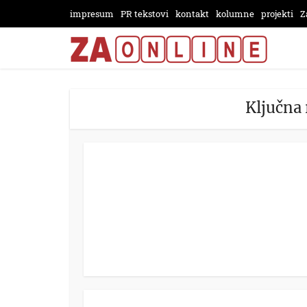
impresum
PR tekstovi
kontakt
kolumne
projekti
Z
Ključna 