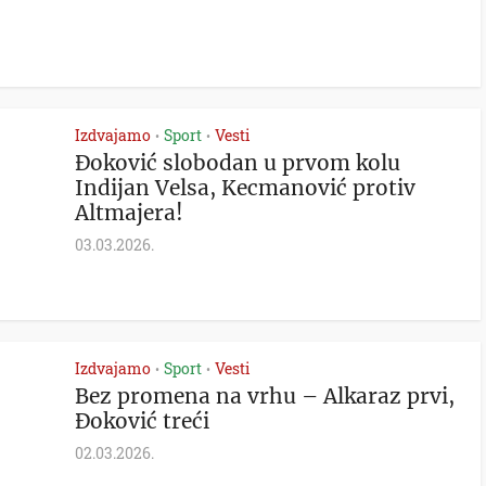
Izdvajamo
Sport
Vesti
•
•
Đoković slobodan u prvom kolu
Indijan Velsa, Kecmanović protiv
Altmajera!
03.03.2026.
Izdvajamo
Sport
Vesti
•
•
Bez promena na vrhu – Alkaraz prvi,
Đoković treći
02.03.2026.