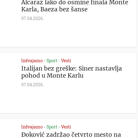
Alcaraz lako do osmine finala Monte
Karla, Baeza bez šanse
07.04.2026.
Izdvajamo
Sport
Vesti
•
•
Italijan bez greške: Siner nastavlja
pohod u Monte Karlu
07.04.2026.
Izdvajamo
Sport
Vesti
•
•
Đoković zadržao četvrto mesto na