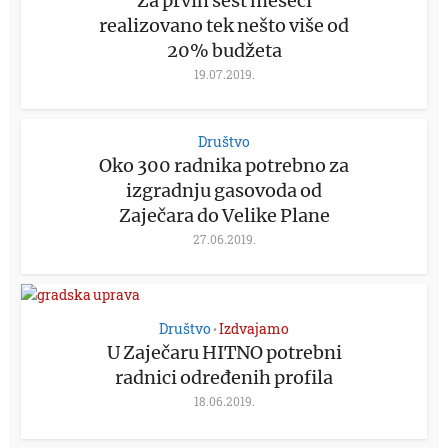
Za prvih šest meseci
realizovano tek nešto više od
20% budžeta
19.07.2019.
Društvo
Oko 300 radnika potrebno za
izgradnju gasovoda od
Zaječara do Velike Plane
27.06.2019.
Društvo
Izdvajamo
•
U Zaječaru HITNO potrebni
radnici određenih profila
18.06.2019.