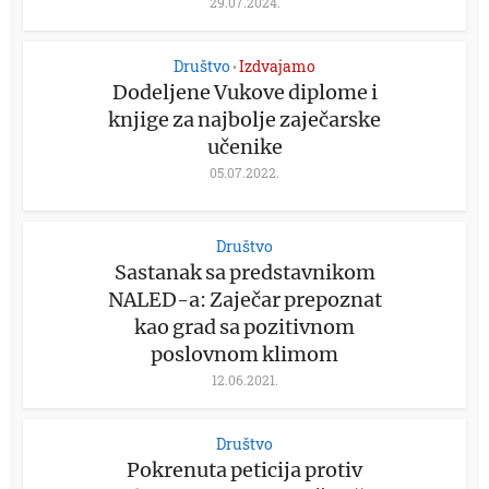
29.07.2024.
Društvo
Izdvajamo
•
Dodeljene Vukove diplome i
knjige za najbolje zaječarske
učenike
05.07.2022.
Društvo
Sastanak sa predstavnikom
NALED-a: Zaječar prepoznat
kao grad sa pozitivnom
poslovnom klimom
12.06.2021.
Društvo
Pokrenuta peticija protiv