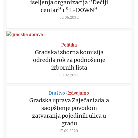
iseljenja organizacija ”Dečiji
centar” i ”L-DOWN”
02.06.2021.
Politika
Gradska izborna komisija
odredila rok za podnošenje
izbornih lista
08.02.2021.
Društvo
Izdvajamo
•
Gradska uprava Zaječar izdala
saopštenje povodom
zatvaranja pojedinih ulica u
gradu
17.09.2020.