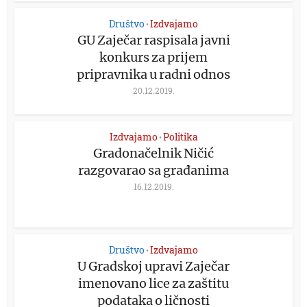
Društvo
Izdvajamo
•
GU Zaječar raspisala javni
konkurs za prijem
pripravnika u radni odnos
20.12.2019.
Izdvajamo
Politika
•
Gradonačelnik Ničić
razgovarao sa građanima
16.12.2019.
Društvo
Izdvajamo
•
U Gradskoj upravi Zaječar
imenovano lice za zaštitu
podataka o ličnosti