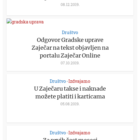
08.12.2019.
Društvo
Odgovor Gradske uprave
Zaječar na tekst objavljen na
portalu Zaječar Online
07.10.2019.
Društvo
Izdvajamo
•
U Zaječaru takse i naknade
možete platiti i karticama
05.08.2019.
Društvo
Izdvajamo
•