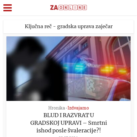
Ključna reč - gradska uprava zaječar
Hronika
Izdvajamo
•
BLUD I RAZVRAT U
GRADSKOJ UPRAVI – Smrtni
ishod posle švaleracije?!