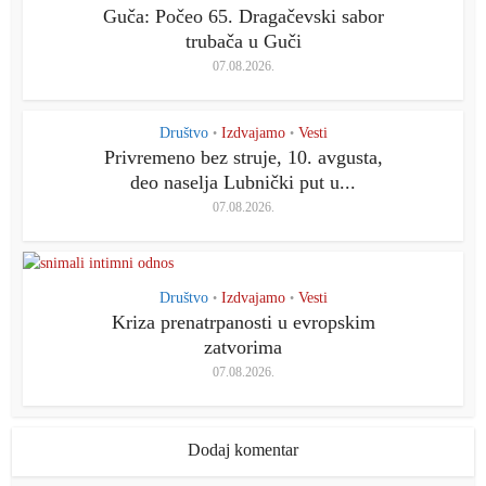
Guča: Počeo 65. Dragačevski sabor
trubača u Guči
07.08.2026.
Društvo
Izdvajamo
Vesti
•
•
Privremeno bez struje, 10. avgusta,
deo naselja Lubnički put u...
07.08.2026.
Društvo
Izdvajamo
Vesti
•
•
Kriza prenatrpanosti u evropskim
zatvorima
07.08.2026.
Dodaj komentar