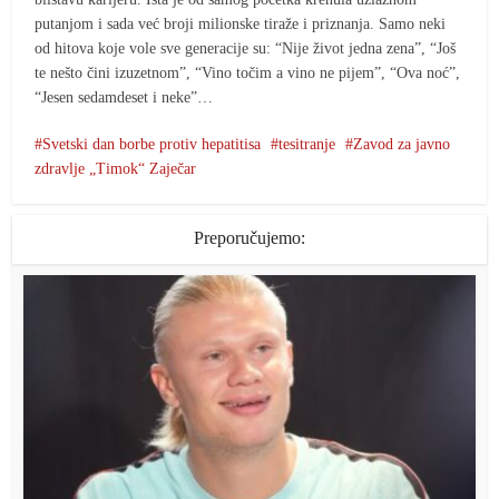
putanjom i sada već broji milionske tiraže i priznanja. Samo neki
od hitova koje vole sve generacije su: “Nije život jedna zena”, “Još
te nešto čini izuzetnom”, “Vino točim a vino ne pijem”, “Ova noć”,
“Jesen sedamdeset i neke”…
Svetski dan borbe protiv hepatitisa
tesitranje
Zavod za javno
zdravlje „Timok“ Zaječar
Preporučujemo: