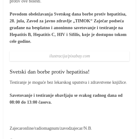
protiv ove bolesti.
Povodom obeležavanja Svetskog dana borbe protiv hepatitisa,
28. jula, Zavod za javno zdravlje „TIMOK“ Zaječar podseća
građane na besplatno i anonimno savetovanje i testiranje na
Hepatitis B, Hepatitis C, HIV i Sifilis, koje je dostupno tokom
cele godine.
ilustracija/pixabay.com
Svetski dan borbe protiv hepatitisa!
Testiranje je moguće bez lekarskog uputstva i zdravstvene knjižice.
Savetovanje i testiranje obavljaju se svakog radnog dana od
08:00 do 13:00 časova.
Zajecaronline/radiomagnum/zavodzajecar/N.B.