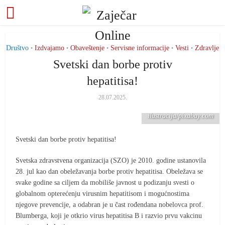
Društvo
Izdvajamo
Obaveštenje
Servisne informacije
Vesti
Zdravlje
•
•
•
•
•
Svetski dan borbe protiv
hepatitisa!
28.07.2025.
ilustracija/pixabay.com
Svetski dan borbe protiv hepatitisa!
Svetska zdravstvena organizacija (SZO) je 2010. godine ustanovila
28. jul kao dan obeležavanja borbe protiv hepatitisa. Obeležava se
svake godine sa ciljem da mobiliše javnost u podizanju svesti o
globalnom opterećenju virusnim hepatitisom i mogućnostima
njegove prevencije, a odabran je u čast rođendana nobelovca prof.
Blumberga, koji je otkrio virus hepatitisa B i razvio prvu vakcinu