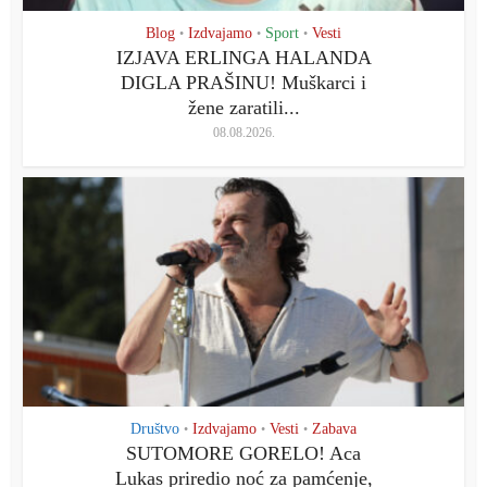
Blog
Izdvajamo
Sport
Vesti
•
•
•
IZJAVA ERLINGA HALANDA
DIGLA PRAŠINU! Muškarci i
žene zaratili...
08.08.2026.
Društvo
Izdvajamo
Vesti
Zabava
•
•
•
SUTOMORE GORELO! Aca
Lukas priredio noć za pamćenje,