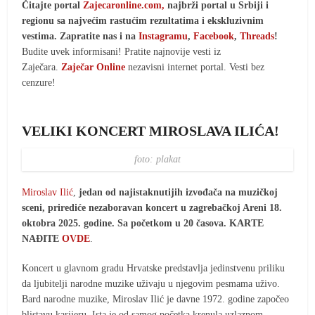
Čitajte portal
Zajecaronline.com,
najbrži portal u Srbiji i
regionu sa najvećim rastućim rezultatima i ekskluzivnim
vestima. Zapratite nas i na
Instagramu
,
Facebook
,
Threads
!
Budite uvek informisani! Pratite najnovije vesti iz
Zaječara.
Zaječar Online
nezavisni internet portal. Vesti bez
cenzure!
VELIKI KONCERT MIROSLAVA ILIĆA!
foto: plakat
Miroslav Ilić
,
jedan od najistaknutijih izvođača na muzičkoj
sceni, prirediće nezaboravan koncert u zagrebačkoj Areni 18.
oktobra 2025. godine. Sa početkom u 20 časova.
KARTE
NAĐITE
OVDE
.
Koncert u glavnom gradu Hrvatske predstavlja jedinstvenu priliku
da ljubitelji narodne muzike uživaju u njegovim pesmama uživo.
Bard narodne muzike, Miroslav Ilić je davne 1972. godine započeo
blistavu karijeru. Ista je od samog početka krenula uzlaznom