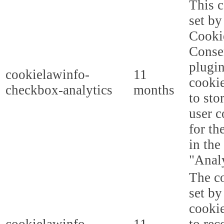
This c
set b
Cooki
Conse
plugi
cookielawinfo-
11
cookie
checkbox-analytics
months
to sto
user c
for th
in the
"Analy
The co
set b
cooki