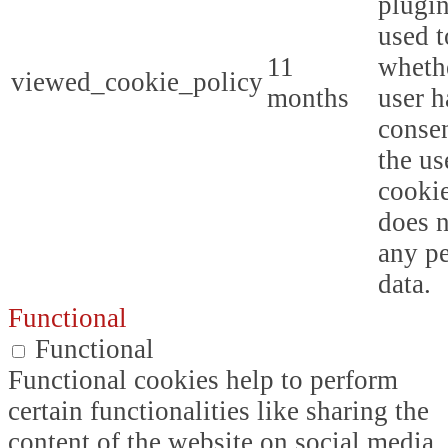
plugin
used t
11
whethe
viewed_cookie_policy
months
user h
consen
the us
cookie
does n
any p
data.
Functional
Functional
Functional cookies help to perform
certain functionalities like sharing the
content of the website on social media