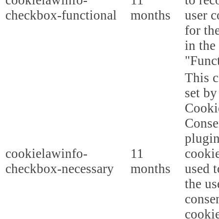
cookielawinfo-
11
to rec
checkbox-functional
months
user c
for th
in the
"Funct
This c
set b
Cooki
Conse
plugi
cookielawinfo-
11
cookie
checkbox-necessary
months
used t
the us
consen
cookie