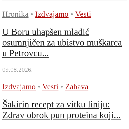
Hronika
•
Izdvajamo
•
Vesti
U Boru uhapšen mladić
osumnjičen za ubistvo muškarca
u Petrovcu...
09.08.2026.
Izdvajamo
•
Vesti
•
Zabava
Šakirin recept za vitku liniju:
Zdrav obrok pun proteina koji...