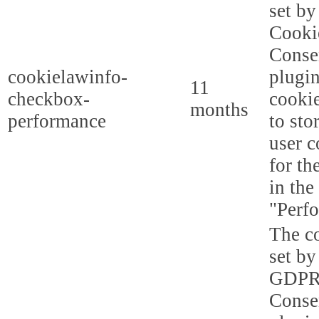
set b
Cooki
Conse
cookielawinfo-
plugi
11
checkbox-
cookie
months
performance
to sto
user c
for th
in the
"Perf
The co
set by
GDPR
Conse