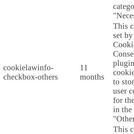
categ
"Nece
This c
set b
Cooki
Conse
plugi
cookielawinfo-
11
cookie
checkbox-others
months
to sto
user c
for th
in the
"Other
This c