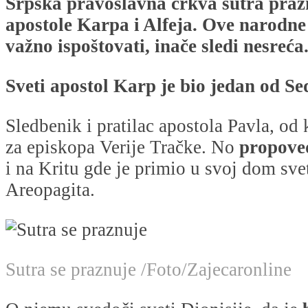
Srpska pravoslavna crkva sutra praz
apostole Karpa i Alfeja. Ove narodne
važno ispoštovati, inače sledi nesreća
Sveti apostol Karp je bio jedan od S
Sledbenik i pratilac apostola Pavla, od 
za episkopa Verije Tračke. No
propoved
i na Kritu gde je primio u svoj dom sve
Areopagita.
Sutra se praznuje /Foto/Zajecaronline