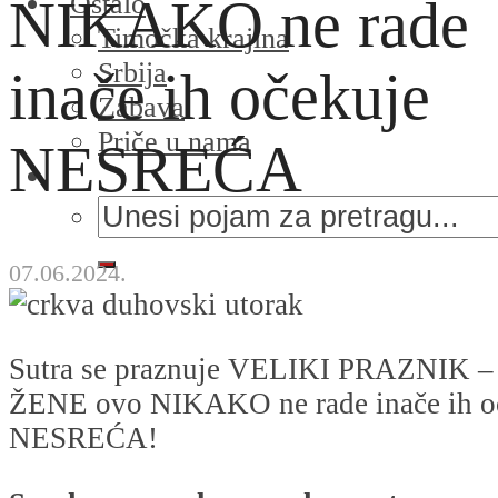
Ostalo
NIKAKO ne rade
Timočka krajina
Srbija
inače ih očekuje
Zabava
Priče u nama
NESREĆA
07.06.2024.
Sutra se praznuje VELIKI PRAZNIK – 
ŽENE ovo NIKAKO ne rade inače ih o
NESREĆA!