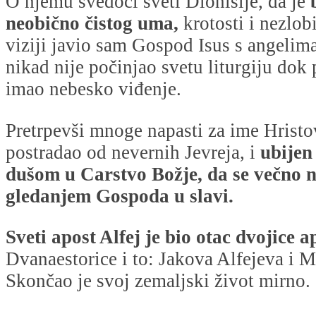
O njemu svedoči sveti Dionisije, da je
neobično čistog uma,
krotosti i nezlob
viziji javio sam Gospod Isus s angelima
nikad nije počinjao svetu liturgiju dok
imao nebesko viđenje.
Pretrpevši mnoge napasti za ime Hristo
postradao od nevernih Jevreja, i
ubijen 
dušom u Carstvo Božje, da se večno 
gledanjem Gospoda u slavi.
Sveti apost Alfej je bio otac dvojice a
Dvanaestorice i to: Jakova Alfejeva i M
Skončao je svoj zemaljski život mirno.