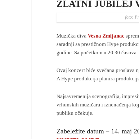
ZLATNI JUBILEJ
foto: P
Muzička diva
Vesna Zmijanac
sprema
saradnji sa prestižnom Hype produkc
godine. Sa početkom u 20.30 časova.
Ovaj koncert biće svečana proslava nje
A Hype produkcija planira produkcijs
Najsavremenija scenografija, impresi
vrhunskih muzičara i iznenađenja koja
publiku očekuje.
Zabeležite datum – 14. maj 2