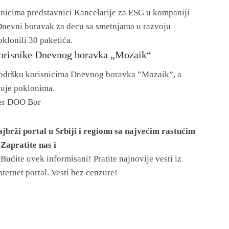
znicima predstavnici Kancelarije za ESG u kompaniji
 Dnevni boravak za decu sa smetnjama u razvoju
klonili 30 paketića.
korisnike Dnevnog boravka „Mozaik“
podršku korisnicima Dnevnog boravka ”Mozaik”, a
duje poklonima.
per DOO Bor
jbrži portal u Srbiji i regionu sa najvećim rastućim
Zapratite nas i
!
Budite uvek informisani! Pratite najnovije vesti iz
nternet portal. Vesti bez cenzure!