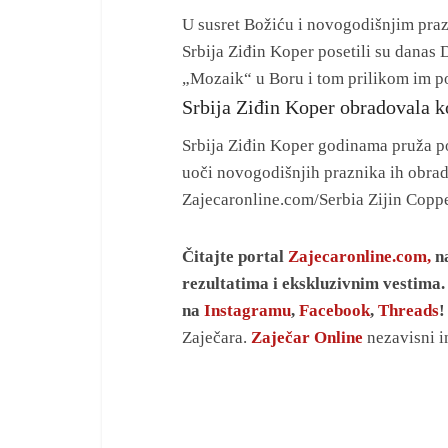
U susret Božiću i novogodišnjim pra
Srbija Ziđin Koper posetili su danas
„Mozaik“ u Boru i tom prilikom im po
Srbija Ziđin Koper obradovala 
Srbija Ziđin Koper godinama pruža 
uoči novogodišnjih praznika ih obra
Zajecaronline.com/Serbia Zijin Cop
Čitajte portal
Zajecaronline.com,
na
rezultatima i ekskluzivnim vestima. 
na
Instagramu
,
Facebook
,
Threads
Zaječara.
Zaječar Online
nezavisni i