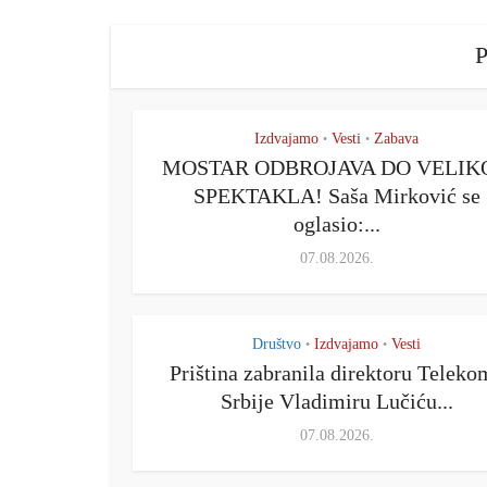
P
Izdvajamo
Vesti
Zabava
•
•
MOSTAR ODBROJAVA DO VELIK
SPEKTAKLA! Saša Mirković se
oglasio:...
07.08.2026.
Društvo
Izdvajamo
Vesti
•
•
Priština zabranila direktoru Teleko
Srbije Vladimiru Lučiću...
07.08.2026.