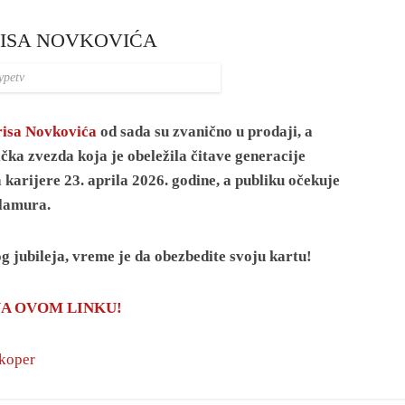
RISA NOVKOVIĆA
ypetv
risa Novkovića
od sada su zvanično u prodaji, a
ka zvezda koja je obeležila čitave generacije
arijere 23. aprila 2026. godine, a publiku očekuje
glamura.
g jubileja, vreme je da obezbedite svoju kartu!
A OVOM LINKU!
 koper