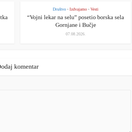
Društvo
Izdvajamo
Vesti
•
•
etka
“Vojni lekar na selu” posetio borska sela
Gornjane i Bučje
07.08.2026.
odaj komentar