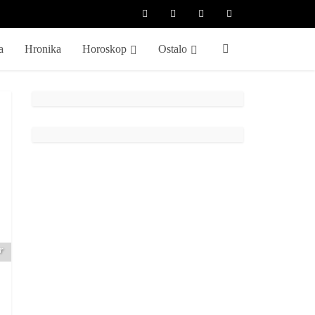
a
Hronika
Horoskop
Ostalo
r