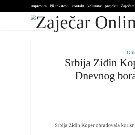
impresum
PR tekstovi
kontakt
kolumne
projekti
Zaječar
Dru
Srbija Ziđin Ko
Dnevnog bor
Srbija Ziđin Koper obradovala kori