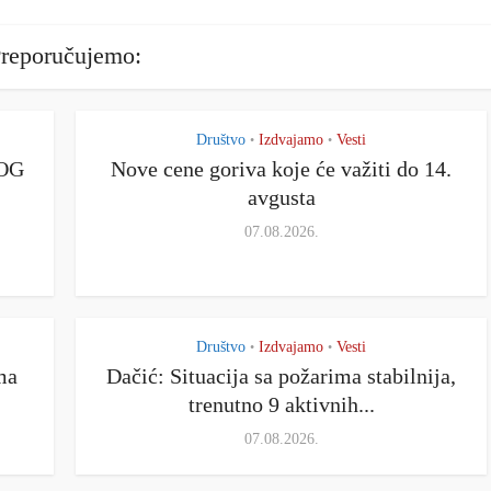
reporučujemo:
Društvo
Izdvajamo
Vesti
•
•
OG
Nove cene goriva koje će važiti do 14.
avgusta
07.08.2026.
Društvo
Izdvajamo
Vesti
•
•
ma
Dačić: Situacija sa požarima stabilnija,
trenutno 9 aktivnih...
07.08.2026.