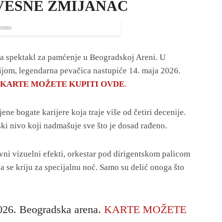
 VESNE ZMIJANAC
romo
 spektakl za pamćenje u Beogradskoj Areni. U
ijom, legendarna pevačica nastupiće 14. maja 2026.
KARTE MOŽETE KUPITI OVDE
.
ne bogate karijere koja traje više od četiri decenije.
ki nivo koji nadmašuje sve što je dosad rađeno.
vni vizuelni efekti, orkestar pod dirigentskom palicom
 se kriju za specijalnu noć. Samo su delić onoga što
026. Beogradska arena.
KARTE MOŽETE