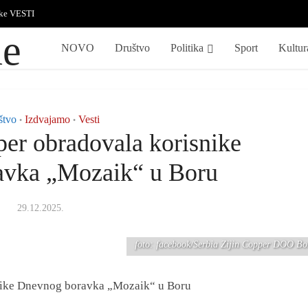
ske VESTI
NOVO
Društvo
Politika
Sport
Kultur
štvo
Izdvajamo
Vesti
•
•
per obradovala korisnike
avka „Mozaik“ u Boru
29.12.2025.
foto: facebook/Serbia Zijin Copper DOO Bo
snike Dnevnog boravka „Mozaik“ u Boru