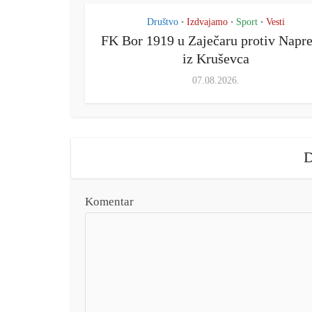
Društvo
Izdvajamo
Sport
Vesti
•
•
•
FK Bor 1919 u Zaječaru protiv Napr
iz Kruševca
07.08.2026.
D
Komentar