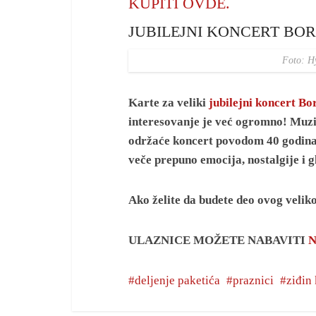
KUPITI OVDE.
JUBILEJNI KONCERT BO
Foto: H
Karte za veliki
jubilejni koncert Bo
interesovanje je već ogromno! Muzič
održaće koncert povodom 40 godina k
večе prepuno emocija, nostalgije i 
Ako želite da budete deo ovog veliko
ULAZNICE MOŽETE NABAVITI
N
deljenje paketića
praznici
ziđin