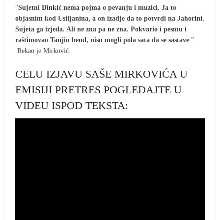
“
Sujetni Dinkić nema pojma o pevanju i muzici. Ja to
objasnim kod Usiljanina, a on izadje da to potvrdi na Jahorini.
Sujeta ga izjeda. Ali ne zna pa ne zna. Pokvario i pesmu i
raštimovao Tanjin bend, nisu mogli pola sata da se sastave
.”.
Rekao je Mirković.
CELU IZJAVU SAŠE MIRKOVIĆA U
EMISIJI PRETRES POGLEDAJTE U
VIDEU ISPOD TEKSTA: