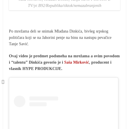
TV/yt:B92/Republika/tiktok/nemazabranjenih
Po mrežama deli se snimak Mlađana Dinkića, bivšeg srpskog
političara koji se na Jahorini penje na binu na nastupu pevačice
Tanje Savić.
Ovaj video je predmet podsmeha na mrežama a ovim povodom
i “talentu” Dinkića govorio je i
Saša Mirković
, producent i
vlasnik HYPE PRODUKCIJE.