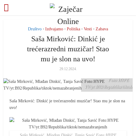
Društvo
Izdvajamo
Politika
Vesti
Zabava
•
•
•
•
Saša Mirković: Dinkić je
trećerazredni muzičar! Stao
mu je slon na uvo!
Saša Mirković, Mlađan
29.12.2024.
Dinkić, Tanja Savić
Foto:HYPE
TV/yt:B92/Republika/tiktok/
Saša Mirković: Dinkić je trećerazredni muzičar! Stao mu je slon na
uvo!
Saša Mirković, Mlađan Dinkić, Tanja Savić Foto:HYPE