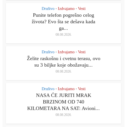
Društvo
Izdvajamo
Vesti
•
•
Punite telefon pogrešno celog
života? Evo šta se dešava kada
ga...
08.08.2026.
Društvo
Izdvajamo
Vesti
•
•
Želite raskošnu i cvetnu terasu, ovo
su 3 biljke koje obožavaju...
08.08.2026.
Društvo
Izdvajamo
Vesti
•
•
NASA ĆE JURITI MRAK
BRZINOM OD 740
KILOMETARA NA SAT: Avioni...
08.08.2026.