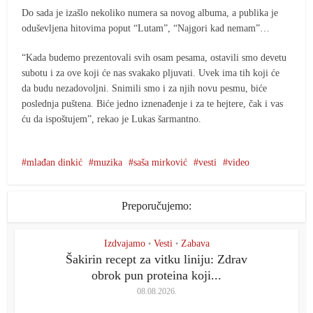
Do sada je izašlo nekoliko numera sa novog albuma, a publika je
oduševljena hitovima poput “Lutam”, “Najgori kad nemam”…
“Kada budemo prezentovali svih osam pesama, ostavili smo devetu
subotu i za ove koji će nas svakako pljuvati. Uvek ima tih koji će
da budu nezadovoljni. Snimili smo i za njih novu pesmu, biće
poslednja puštena. Biće jedno iznenađenje i za te hejtere, čak i vas
ću da ispoštujem”, rekao je Lukas šarmantno.
mlađan dinkić
muzika
saša mirković
vesti
video
Preporučujemo:
Izdvajamo
Vesti
Zabava
•
•
Šakirin recept za vitku liniju: Zdrav
obrok pun proteina koji...
08.08.2026.