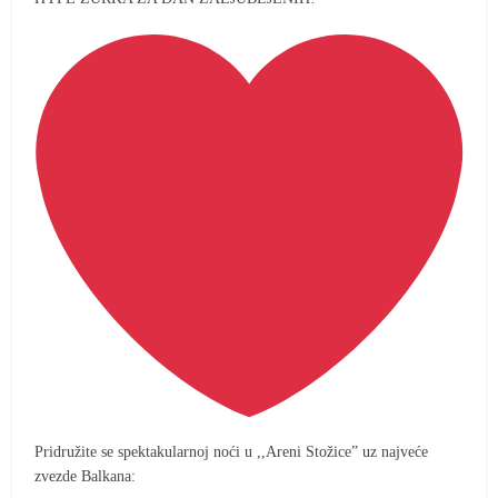
Pridružite se spektakularnoj noći u ,,Areni Stožice” uz najveće
zvezde Balkana: