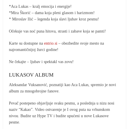
*Aca Lukas – kralj emocija i energije!
*Mira Škorić – dama koja pleni glasom i harizmom!
* Miroslav Ilić – legenda koja slavi ljubav kroz pesmu!
Očekuje vas noć puna hitova, strasti i zabave koja se pamti!
Karte su dostupne na
entrio.si
– obezbedite svoje mesto na
najromantičnijoj žurci godine!
Ne čekajte – ljubav i spektakl vas zovu!
LUKASOV ALBUM
Aleksandar Vuksanović, poznatiji kao Aca Lukas, spremio je novi
album za mnogobrojne fanove.
Pevač postepeno objavljuje svaku pesmu, a poslednja u nizu nosi
naziv “Kakao”. Video ostvarenje je I ovog puta na vrhunskom
nivou. Budite uz Hype TV i budite upućeni u nove Lukasove
pesme.