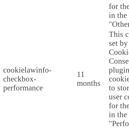
for th
in the
"Other
This c
set b
Cooki
Conse
cookielawinfo-
plugi
11
checkbox-
cookie
months
performance
to sto
user c
for th
in the
"Perf