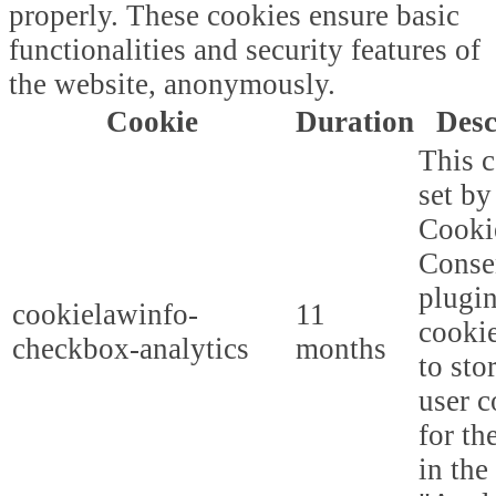
properly. These cookies ensure basic
functionalities and security features of
the website, anonymously.
Cookie
Duration
Desc
This c
set b
Cooki
Conse
plugi
cookielawinfo-
11
cookie
checkbox-analytics
months
to sto
user c
for th
in the