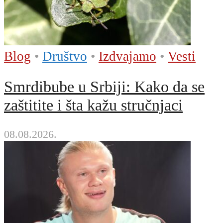
Blog
•
Društvo
•
Izdvajamo
•
Vesti
Smrdibube u Srbiji: Kako da se
zaštitite i šta kažu stručnjaci
08.08.2026.