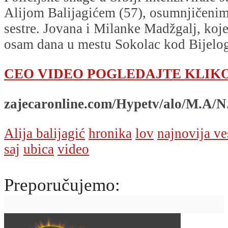
Alijom Balijagićem (57), osumnjičenim 
sestre. Jovana i Milanke Madžgalj, koje
osam dana u mestu Sokolac kod Bijelog
CEO VIDEO POGLEDAJTE KLIK
zajecaronline.com/Hypetv/alo/M.A/N
Alija balijagić
hronika
lov
najnovija ve
saj
ubica
video
Preporučujemo: