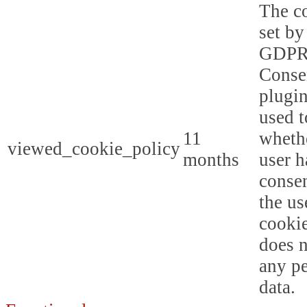
The co
set by
GDPR
Conse
plugin
used t
11
whethe
viewed_cookie_policy
months
user h
consen
the us
cookie
does n
any p
data.