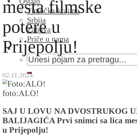
Ostalo
mesta filmske
Timočka krajina
Srbija
potere u
Zabava
Priče u nama
Prijepolju!
02.11.2024.
foto:ALO!
SAJ U LOVU NA DVOSTRUKOG U
BALIJAGIĆA Prvi snimci sa lica mest
u Prijepolju!