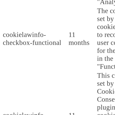
"Analy
The co
set b
cooki
cookielawinfo-
11
to rec
checkbox-functional
months
user c
for th
in the
"Funct
This c
set b
Cooki
Conse
plugi