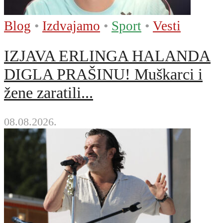
Blog
•
Izdvajamo
•
Sport
•
Vesti
IZJAVA ERLINGA HALANDA
DIGLA PRAŠINU! Muškarci i
žene zaratili...
08.08.2026.