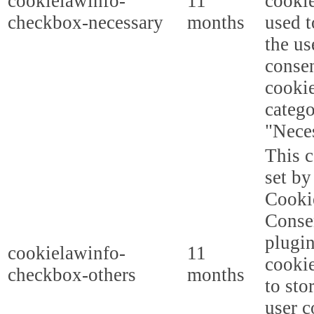
cookielawinfo-
11
cookie
checkbox-necessary
months
used t
the us
consen
cookie
categ
"Nece
This c
set b
Cooki
Conse
plugi
cookielawinfo-
11
cookie
checkbox-others
months
to sto
user c