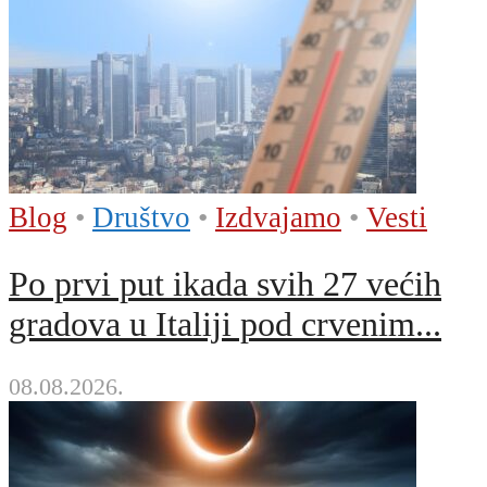
Blog
•
Društvo
•
Izdvajamo
•
Vesti
Po prvi put ikada svih 27 većih
gradova u Italiji pod crvenim...
08.08.2026.