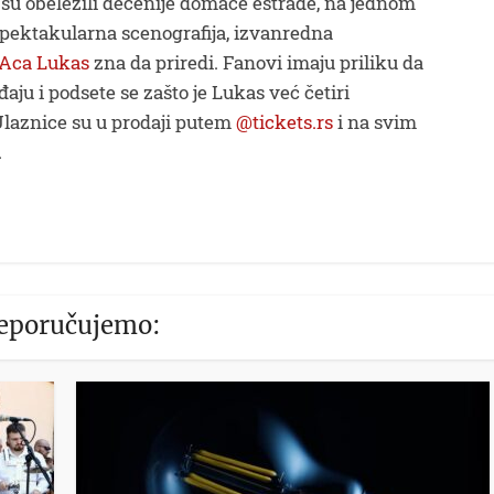
i su obeležili decenije domaće estrade, na jednom
 spektakularna scenografija, izvanredna
Aca Lukas
zna da priredi. Fanovi imaju priliku da
u i podsete se zašto je Lukas već četiri
 Ulaznice su u prodaji putem
@tickets.rs
i na svim
.
eporučujemo: