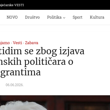
aječarske VESTI
NOVO
Društvo
Politika
Sport
Kultura
ajamo
Vesti
Zabava
•
•
tidim se zbog izjava
skih političara o
grantima
06.06.2026.