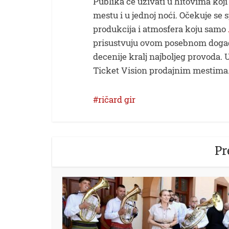
Publika će uživati u hitovima koj
mestu i u jednoj noći. Očekuje se
produkcija i atmosfera koju samo
prisustvuju ovom posebnom događaj
decenije kralj najboljeg provoda.
Ticket Vision prodajnim mestima
ričard gir
Pr