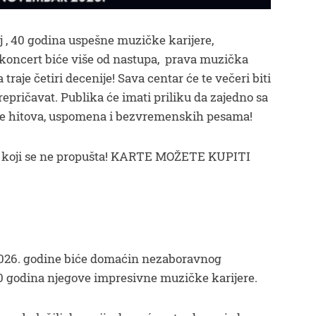
ej , 40 godina uspešne muzičke karijere,
koncert biće više od nastupa, prava muzička
a traje četiri decenije! Sava centar će te večeri biti
epričavat. Publika će imati priliku da zajedno sa
e hitova, uspomena i bezvremenskih pesama!
tu koji se ne propušta! KARTE MOŽETE KUPITI
026. godine biće domaćin nezaboravnog
0 godina njegove impresivne muzičke karijere.