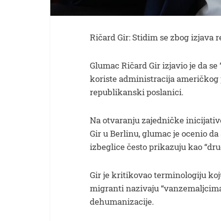
Ričard Gir: Stidim se zbog izjava
Glumac Ričard Gir izjavio je da s
koriste administracija američkog
republikanski poslanici.
Na otvaranju zajedničke inicijati
Gir u Berlinu, glumac je ocenio d
izbeglice često prikazuju kao “drug
Gir je kritikovao terminologiju ko
migranti nazivaju “vanzemaljcima”
dehumanizacije.