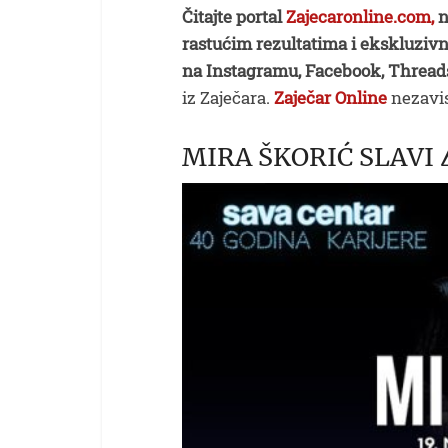
Čitajte portal
Zajecaronline.com,
n
rastućim rezultatima i ekskluzivn
na Instagramu, Facebook, Thread
iz Zaječara.
Zaječar Online
nezavis
MIRA ŠKORIĆ SLAVI 