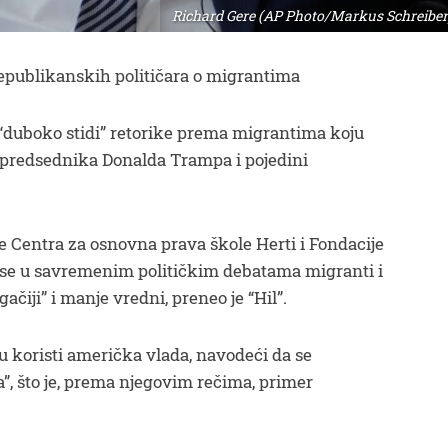
Richard Gere (AP Photo/Markus Schreiber
 republikanskih političara o migrantima
e “duboko stidi” retorike prema migrantima koju
 predsednika Donalda Trampa i pojedini
ve Centra za osnovna prava škole Herti i Fondacije
a se u savremenim političkim debatama migranti i
ačiji” i manje vredni, preneo je “Hil”.
ju koristi američka vlada, navodeći da se
, što je, prema njegovim rečima, primer