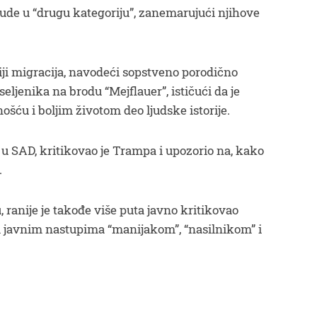
ljude u “drugu kategoriju”, zanemarujući njihove
riji migracija, navodeći sopstveno porodično
ljenika na brodu “Mejflauer”, ističući da je
ošću i boljim životom deo ljudske istorije.
u u SAD, kritikovao je Trampa i upozorio na, kako
.
u, ranije je takođe više puta javno kritikovao
m javnim nastupima “manijakom”, “nasilnikom” i