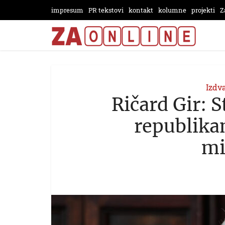
impresum
PR tekstovi
kontakt
kolumne
projekti
Z
Izdv
Ričard Gir: S
republikan
mi