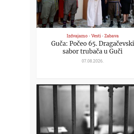
Izdvajamo
Vesti
Zabava
•
•
Guča: Počeo 65. Dragačevsk
sabor trubača u Guči
07.08.2026.