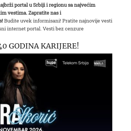
ajbrži portal u Srbiji i regionu sa najvećim
im vestima. Zapratite nas i
s!
Budite uvek informisani! Pratite najnovije vesti
ni internet portal. Vesti bez cenzure
40 GODINA KARIJERE!