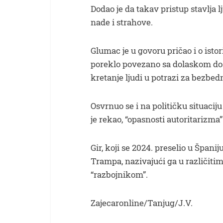
Dodao je da takav pristup stavlja 
nade i strahove.
Glumac je u govoru pričao i o isto
poreklo povezano sa dolaskom dose
kretanje ljudi u potrazi za bezbedn
Osvrnuo se i na političku situacij
je rekao, “opasnosti autoritarizma”
Gir, koji se 2024. preselio u Španij
Trampa, nazivajući ga u različiti
“razbojnikom”.
Zajecaronline/Tanjug/J.V.