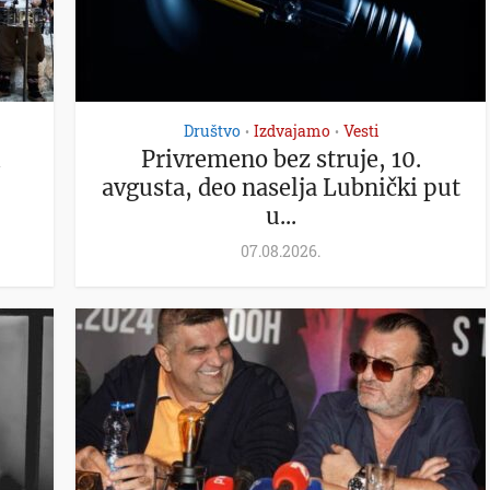
Društvo
Izdvajamo
Vesti
•
•
i
Privremeno bez struje, 10.
avgusta, deo naselja Lubnički put
u...
07.08.2026.