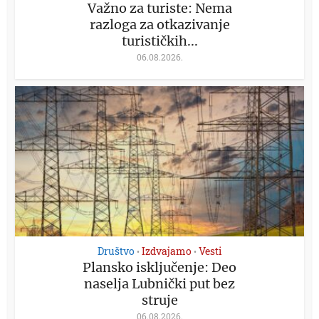
Važno za turiste: Nema
razloga za otkazivanje
turističkih...
06.08.2026.
Društvo
Izdvajamo
Vesti
•
•
Plansko isključenje: Deo
naselja Lubnički put bez
struje
06.08.2026.