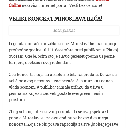
Online
nezavisni internet portal. Vesti bez cenzure!
VELIKI KONCERT MIROSLAVA ILIĆA!
foto: plakat
Legenda domaće muzičke scene, Miroslav Ilić , nastupio je
prethodne godine 10. i 11. decembra pred publikom u Plavoj
dvorani. Gde je, osim što je slavio pedeset godina uspešne
karijere, obeležio i svoj rođendan.
Oba koncerta, koja su apsolutno bila rasprodata. Dokaz su
veličine ovog neponovljivog pevača, čija muzika i danas
vlada scenom. A publika je imala priliku da uživa u
pesmama koje su zauvek postale evergreeni naših
prostora.
Zbog velikog interesovanja i upita da se ovaj spektakl
ponovi Miroslav je i za ovu godinu zakazao dva mega
koncerta. Koja će biti prava rapsodija za sve ljubitelje prave