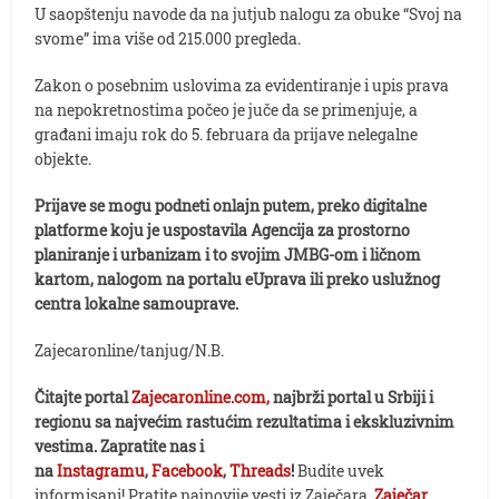
U saopštenju navode da na jutjub nalogu za obuke “Svoj na
svome” ima više od 215.000 pregleda.
Zakon o posebnim uslovima za evidentiranje i upis prava
na nepokretnostima počeo je juče da se primenjuje, a
građani imaju rok do 5. februara da prijave nelegalne
objekte.
Prijave se mogu podneti onlajn putem, preko digitalne
platforme koju je uspostavila Agencija za prostorno
planiranje i urbanizam i to svojim JMBG-om i ličnom
kartom, nalogom na portalu eUprava ili preko uslužnog
centra lokalne samouprave.
Zajecaronline/tanjug/N.B.
Čitajte portal
Zajecaronline.com,
najbrži portal u Srbiji i
regionu sa najvećim rastućim rezultatima i ekskluzivnim
vestima. Zapratite nas i
na
Instagramu
,
Facebook
,
Threads
!
Budite uvek
informisani! Pratite najnovije vesti iz Zaječara.
Zaječar