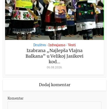
Društvo
Izdvajamo
Vesti
•
•
Izabrana „Najlepša Vlajna
Balkana” u Velikoj Jasikovi
kod...
06.08.2026.
Dodaj komentar
Komentar