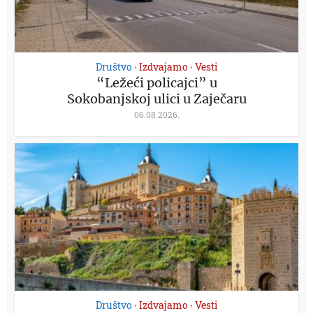
Društvo
Izdvajamo
Vesti
•
•
“Ležeći policajci” u
Sokobanjskoj ulici u Zaječaru
06.08.2026.
Društvo
Izdvajamo
Vesti
•
•