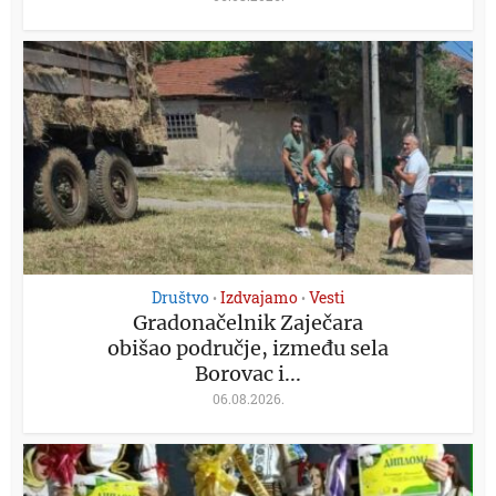
Društvo
Izdvajamo
Vesti
•
•
Gradonačelnik Zaječara
obišao područje, između sela
Borovac i...
06.08.2026.