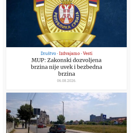
Društvo
Izdvajamo
Vesti
•
•
MUP: Zakonski dozvoljena
brzina nije uvek i bezbedna
brzina
06.08.2026.