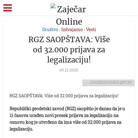
Društvo
Izdvajamo
Vesti
•
•
RGZ SAOPŠTAVA: Više
od 32.000 prijava za
legalizaciju!
09.12.2025.
foto: Printscreen
/svojnasvome.gov.rs
RGZ SAOPŠTAVA: Više od 32.000 prijava za legalizaciju!
Republički geodetski zavod (RGZ) saopštio je danas da je u
11 časova urađen novi presek prijava za legalizaciju na
osnovu kog je utvrđeno da ima više od 32.000 prijava za
legalizaciju.