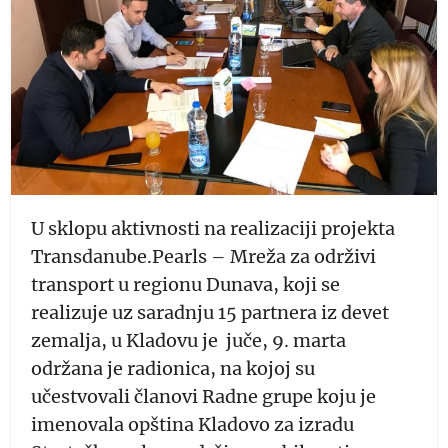
U sklopu aktivnosti na realizaciji projekta
Transdanube.Pearls – Mreža za održivi
transport u regionu Dunava, koji se
realizuje uz saradnju 15 partnera iz devet
zemalja, u Kladovu je juče, 9. marta
održana je radionica, na kojoj su
učestvovali članovi Radne grupe koju je
imenovala opština Kladovo za izradu