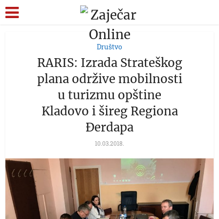
Društvo
RARIS: Izrada Strateškog
plana održive mobilnosti
u turizmu opštine
Kladovo i šireg Regiona
Đerdapa
10.03.2018.