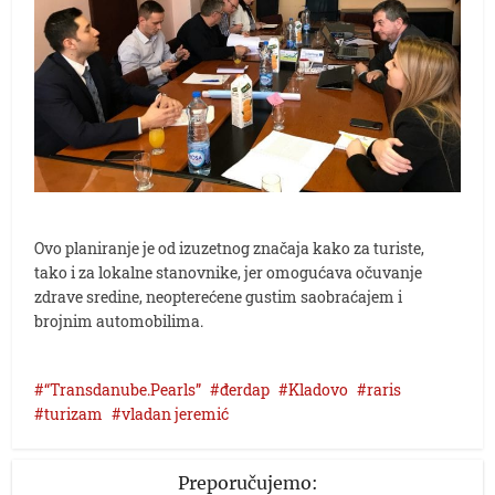
Ovo planiranje je od izuzetnog značaja kako za turiste,
tako i za lokalne stanovnike, jer omogućava očuvanje
zdrave sredine, neopterećene gustim saobraćajem i
brojnim automobilima.
“Transdanube.Pearls”
đerdap
Kladovo
raris
turizam
vladan jeremić
Preporučujemo: