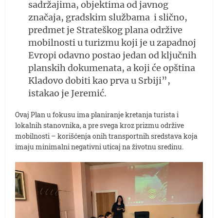
sadržajima, objektima od javnog
značaja, gradskim službama i slično,
predmet je Strateškog plana održive
mobilnosti u turizmu koji je u zapadnoj
Evropi odavno postao jedan od ključnih
planskih dokumenata, a koji će opština
Kladovo dobiti kao prva u Srbiji”,
istakao je Jeremić.
Ovaj Plan u fokusu ima planiranje kretanja turista i
lokalnih stanovnika, a pre svega kroz prizmu održive
mobilnosti – korišćenja onih transportnih sredstava koja
imaju minimalni negativni uticaj na životnu sredinu.