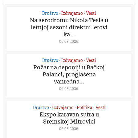
Društvo
Izdvajamo
Vesti
•
•
Na aerodromu Nikola Tesla u
letnjoj sezoni direktni letovi
ka...
06.08.2026.
Društvo
Izdvajamo
Vesti
•
•
Požar na deponiji u Bačkoj
Palanci, proglašena
vanredna...
06.08.2026.
Društvo
Izdvajamo
Politika
Vesti
•
•
•
Ekspo karavan sutra u
Sremskoj Mitrovici
06.08.2026.