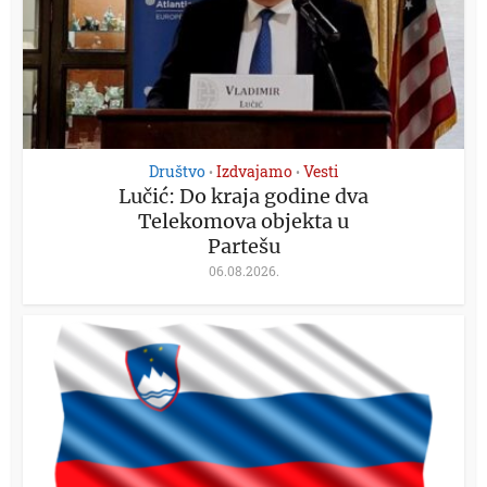
Društvo
Izdvajamo
Vesti
•
•
Lučić: Do kraja godine dva
Telekomova objekta u
Partešu
06.08.2026.