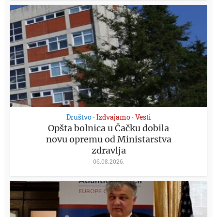
Društvo
Izdvajamo
Vesti
•
•
Opšta bolnica u Čačku dobila
novu opremu od Ministarstva
zdravlja
06.08.2026.