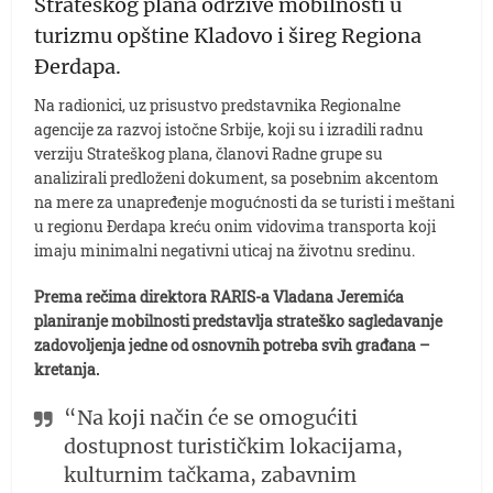
Strateškog plana održive mobilnosti u
turizmu opštine Kladovo i šireg Regiona
Đerdapa.
Na radionici, uz prisustvo predstavnika Regionalne
agencije za razvoj istočne Srbije, koji su i izradili radnu
verziju Strateškog plana, članovi Radne grupe su
analizirali predloženi dokument, sa posebnim akcentom
na mere za unapređenje mogućnosti da se turisti i meštani
u regionu Đerdapa kreću onim vidovima transporta koji
imaju minimalni negativni uticaj na životnu sredinu.
Prema rečima direktora RARIS-a Vladana Jeremića
planiranje mobilnosti predstavlja strateško sagledavanje
zadovoljenja jedne od osnovnih potreba svih građana –
kretanja.
“Na koji način će se omogućiti
dostupnost turističkim lokacijama,
kulturnim tačkama, zabavnim