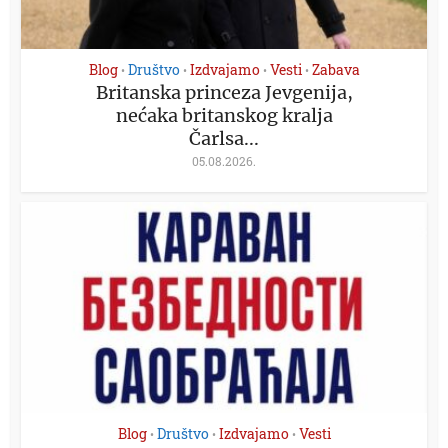
Blog
Društvo
Izdvajamo
Vesti
Zabava
•
•
•
•
Britanska princeza Jevgenija,
nećaka britanskog kralja
Čarlsa...
05.08.2026.
Blog
Društvo
Izdvajamo
Vesti
•
•
•