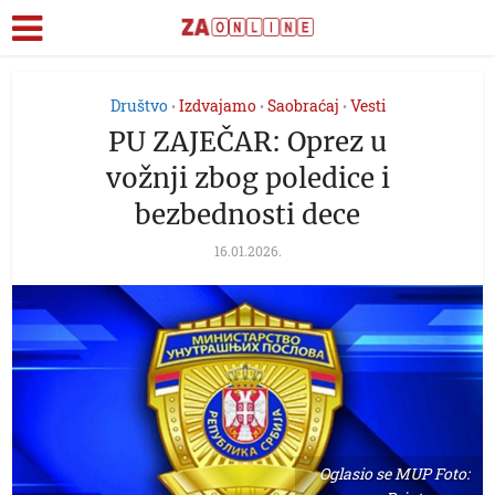
Društvo
Izdvajamo
Saobraćaj
Vesti
•
•
•
PU ZAJEČAR: Oprez u
vožnji zbog poledice i
bezbednosti dece
16.01.2026.
Oglasio se MUP Foto: