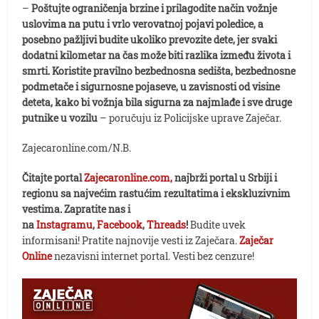
–
Poštujte ograničenja brzine i prilagodite način vožnje
uslovima na putu i vrlo verovatnoj pojavi poledice, a
posebno pažljivi budite ukoliko prevozite dete, jer svaki
dodatni kilometar na čas može biti razlika između života i
smrti. Koristite pravilno bezbednosna sedišta, bezbednosne
podmetače i sigurnosne pojaseve, u zavisnosti od visine
deteta, kako bi vožnja bila sigurna za najmlađe i sve druge
putnike u vozilu
– poručuju iz Policijske uprave Zaječar.
Zajecaronline.com/N.B.
Čitajte portal
Zajecaronline.com,
najbrži portal u Srbiji i
regionu sa najvećim rastućim rezultatima i ekskluzivnim
vestima. Zapratite nas i
na
Instagramu
,
Facebook
,
Threads
!
Budite uvek
informisani! Pratite najnovije vesti iz Zaječara.
Zaječar
Online
nezavisni internet portal. Vesti bez cenzure!