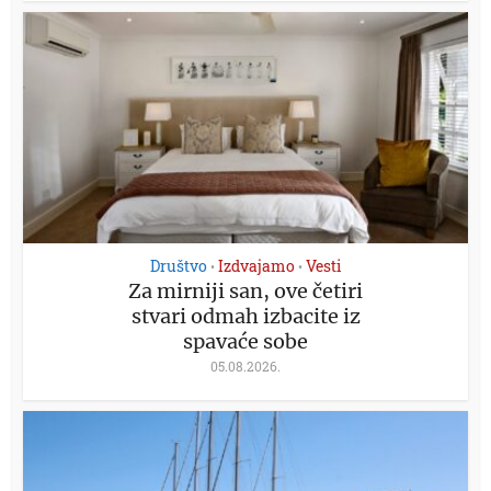
Društvo
Izdvajamo
Vesti
•
•
Za mirniji san, ove četiri
stvari odmah izbacite iz
spavaće sobe
05.08.2026.