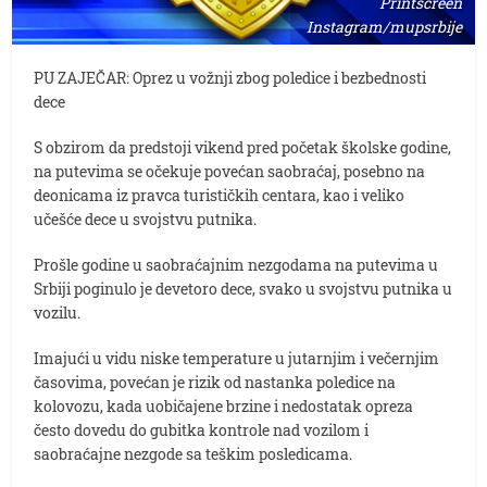
Printscreen
Instagram/mupsrbije
PU ZAJEČAR: Oprez u vožnji zbog poledice i bezbednosti
dece
S obzirom da predstoji vikend pred početak školske godine,
na putevima se očekuje povećan saobraćaj, posebno na
deonicama iz pravca turističkih centara, kao i veliko
učešće dece u svojstvu putnika.
Prošle godine u saobraćajnim nezgodama na putevima u
Srbiji poginulo je devetoro dece, svako u svojstvu putnika u
vozilu.
Imajući u vidu niske temperature u jutarnjim i večernjim
časovima, povećan je rizik od nastanka poledice na
kolovozu, kada uobičajene brzine i nedostatak opreza
često dovedu do gubitka kontrole nad vozilom i
saobraćajne nezgode sa teškim posledicama.