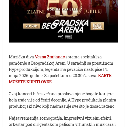
Muzička diva
Vesna Zmijanac
sprema spektakl za
pamćenje u Beogradskoj Areni. U saradnji sa prestižnom
Hype produkcijom, legendarna pevačica nastupiće 14.
maja 2026. godine. Sa početkom u 20.30 časova.
KARTE
MOŽETE KUPITI OVDE
.
Ovaj koncert biće svečana proslava njene bogate karijere
koja traje više od četiri decenije. A Hype produkcija planira
produkcijski nivo koji nadmašuje sve što je dosad rađeno.
Najsavremenija scenografija, impresivni vizuelni efekti,
orkestar pod dirigentskom palicom vrhunskih muzičara i