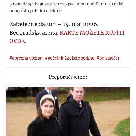
iznenađenja koja se kriju za specijalnu noć. Samo su delić
onoga što publiku očekuje.
Zabeležite datum – 14. maj 2026.
Beogradska arena.
KARTE MOŽETE KUPITI
OVDE.
oprezna vožnja
početak školske godine
pu zaječar
Preporučujemo: