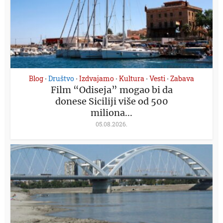
Blog
Društvo
Izdvajamo
Kultura
Vesti
Zabava
•
•
•
•
•
Film “Odiseja” mogao bi da
donese Siciliji više od 500
miliona...
05.08.2026.