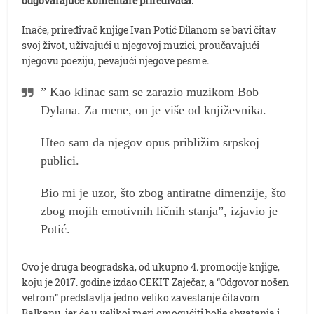
odgovarajuće komentare priređivača.
Inače, priređivač knjige Ivan Potić Dilanom se bavi čitav
svoj život, uživajući u njegovoj muzici, proučavajući
njegovu poeziju, pevajući njegove pesme.
” Kao klinac sam se zarazio muzikom Bob
Dylana. Za mene, on je više od književnika.
Hteo sam da njegov opus približim srpskoj
publici.
Bio mi je uzor, što zbog antiratne dimenzije, što
zbog mojih emotivnih ličnih stanja”, izjavio je
Potić.
Ovo je druga beogradska, od ukupno 4. promocije knjige,
koju je 2017. godine izdao CEKIT Zaječar, a “Odgovor nošen
vetrom” predstavlja jedno veliko zavestanje čitavom
Balkanu, jer će u velikoj meri omogućiti bolje shvatanja i