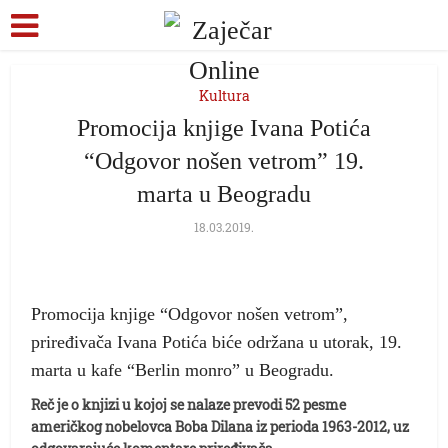
Kultura
Promocija knjige Ivana Potića
“Odgovor nošen vetrom” 19.
marta u Beogradu
18.03.2019.
Promocija knjige “Odgovor nošen vetrom”,
priređivača Ivana Potića biće održana u utorak, 19.
marta u kafe “Berlin monro” u Beogradu.
Reč je o knjizi u kojoj se nalaze prevodi 52 pesme
američkog nobelovca Boba Dilana iz perioda 1963-2012, uz