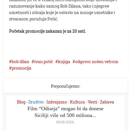
razumevanje kako samog Bob Dilana, tako i njegove
umetnosti i uticaja koje je ostavio na mnoge umetnike i
stvaraoce, poručuje Potić.
Početak promocije zakazan je za 20 sati.
bob dilan
ivan potić
knjiga
odgovor nošen vetrom
promocija
Preporučujemo:
Blog
Društvo
Izdvajamo
Kultura
Vesti
Zabava
•
•
•
•
•
Film “Odiseja” mogao bi da donese
Siciliji više od 500 miliona...
05.08.2026.