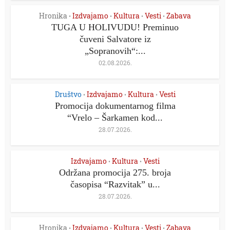
Hronika
Izdvajamo
Kultura
Vesti
Zabava
•
•
•
•
TUGA U HOLIVUDU! Preminuo
čuveni Salvatore iz
„Sopranovih“:...
02.08.2026.
Društvo
Izdvajamo
Kultura
Vesti
•
•
•
Promocija dokumentarnog filma
“Vrelo – Šarkamen kod...
28.07.2026.
Izdvajamo
Kultura
Vesti
•
•
Održana promocija 275. broja
časopisa “Razvitak” u...
28.07.2026.
Hronika
Izdvajamo
Kultura
Vesti
Zabava
•
•
•
•