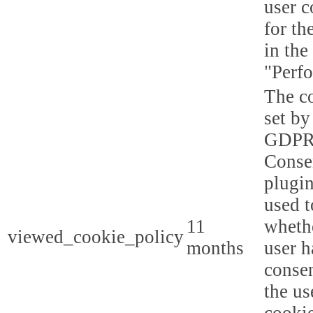
user c
for th
in the
"Perf
The co
set by
GDPR
Conse
plugin
used t
11
whethe
viewed_cookie_policy
months
user h
consen
the us
cookie