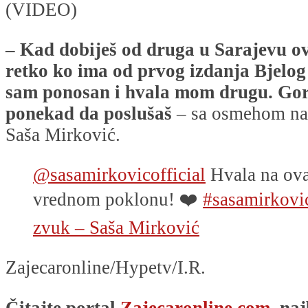
(VIDEO)
– Kad dobiješ od druga u Sarajevu ov
retko ko ima od prvog izdanja Bjelo
sam ponosan i hvala mom drugu. Gora
ponekad da poslušaš
– sa osmehom na 
Saša Mirković.
@sasamirkovicofficial
Hvala na ova
vrednom poklonu! ❤️
#sasamirkovi
zvuk – Saša Mirković
Zajecaronline/Hypetv/I.R.
Čitajte portal
Zajecaronline.com,
naj