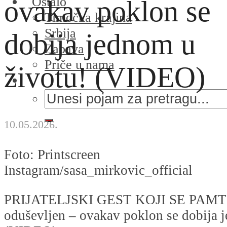
Ostalo
ovakav poklon se
Timočka krajina
Srbija
dobija jednom u
Zabava
Priče u nama
životu! (VIDEO)
10.05.2026.
Foto: Printscreen
Instagram/sasa_mirkovic_official
PRIJATELJSKI GEST KOJI SE PAMTI!
oduševljen – ovakav poklon se dobija 