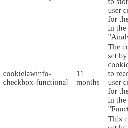
to sto
user c
for th
in the
"Analy
The co
set b
cooki
cookielawinfo-
11
to rec
checkbox-functional
months
user c
for th
in the
"Funct
This c
set b