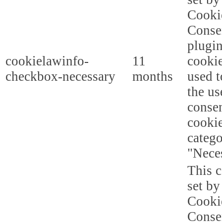
Cooki
Conse
plugi
cookielawinfo-
11
cookie
checkbox-necessary
months
used t
the us
consen
cookie
categ
"Nece
This c
set b
Cooki
Conse