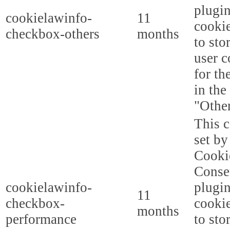
plugi
cookielawinfo-
11
cookie
checkbox-others
months
to sto
user c
for th
in the
"Other
This c
set b
Cooki
Conse
cookielawinfo-
plugi
11
checkbox-
cookie
months
performance
to sto