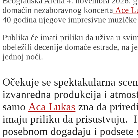
Beogradska Arena 4. novembra 2026. g
domaćin nezaboravnog koncerta
Ace L
40 godina njegove impresivne muzičke 
Publika će imati priliku da uživa u svi
obeležili decenije domaće estrade, na 
jednoj noći.
Očekuje se spektakularna scen
izvanredna produkcija i atmos
samo
Aca Lukas
zna da priredi
imaju priliku da prisustvuju. 
posebnom događaju i podsete s