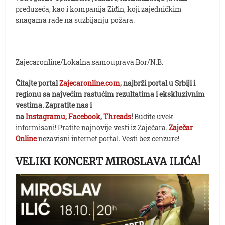
preduzeća, kao i kompanija Ziđin, koji zajedničkim
snagama rade na suzbijanju požara.
Zajecaronline/Lokalna.samouprava.Bor/N.B.
Čitajte portal
Zajecaronline.com,
najbrži portal u Srbiji i
regionu sa najvećim rastućim rezultatima i ekskluzivnim
vestima. Zapratite nas i
na
Instagramu
,
Facebook
,
Threads
!
Budite uvek
informisani! Pratite najnovije vesti iz Zaječara.
Zaječar
Online
nezavisni internet portal. Vesti bez cenzure!
VELIKI KONCERT MIROSLAVA ILIĆA!