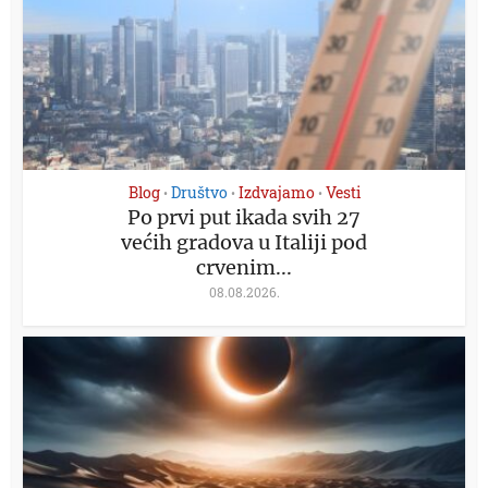
Blog
Društvo
Izdvajamo
Vesti
•
•
•
Po prvi put ikada svih 27
većih gradova u Italiji pod
crvenim...
08.08.2026.