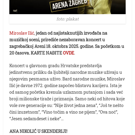
foto: plakat
Miroslav Ilić
,
jedan od najistaknutijih izvođača na
muzičkoj sceni, prirediće nezaboravan koncert u
zagrebačkoj Areni 18. oktobra 2025. godine. Sa početkom u
20 časova.
KARTE NAĐITE
OVDE
.
Koncert u glavnom gradu Hrvatske predstavlja
jedinstvenu priliku da ljubitelji narodne muzike uživaju u
njegovim pesmama uživo. Bard narodne muzike, Miroslav
Ilić je davne 1972. godine započeo blistavu karijeru. Ista je
od samog početka krenula uzlaznom putanjom i sada već
broji milionske tiraže i priznanja. Samo neki od hitova koje
vole sve generacije su: “Nije život jedna zena”, “Još te nešto
čini izuzetnom”, “Vino točim a vino ne pijem”, “Ova noć”,
“Jesen sedamdeset i neke”…
ANA NIKOLIĆ U SKENDERIJI!