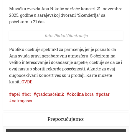
Muzička zvezda Ana Nikolić održaće koncert 21. novembra
2025. godine u sarajevskoj dvorani “Skenderija” sa
početkom u 21 čas.
foto: Plakat/ilustracija
Publiku očekuje spektakl za pamćenje, jer je poznato da
Ana svuda pravi nezaboravnu atmosferu. S obzirom na
veliko interesovanje i dosadašnje uspehe, očekuje se da će i
ovaj nastup oboriti rekorde posećenosti. A karte za ovaj
dugoočekivani koncert već su u prodaji. Karte možete
kupiti
OVDE.
apel
bor
gradonačelnik
okolina bora
požar
vatrogasci
Preporučujemo: