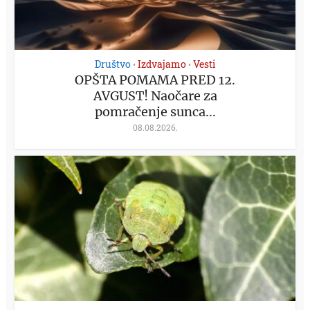
Društvo
Izdvajamo
Vesti
•
•
OPŠTA POMAMA PRED 12.
AVGUST! Naočare za
pomračenje sunca...
08.08.2026.