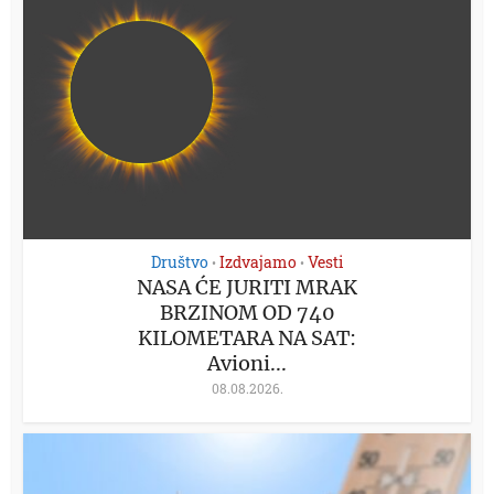
Društvo
Izdvajamo
Vesti
•
•
NASA ĆE JURITI MRAK
BRZINOM OD 740
KILOMETARA NA SAT:
Avioni...
08.08.2026.