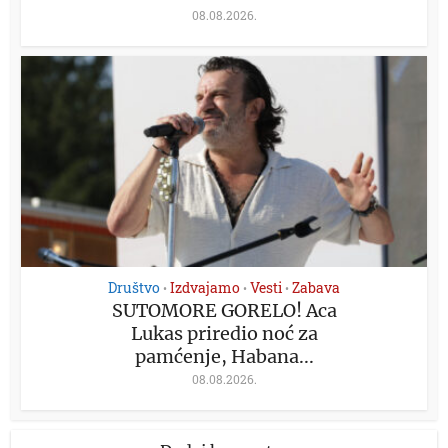
08.08.2026.
Društvo
Izdvajamo
Vesti
Zabava
•
•
•
SUTOMORE GORELO! Aca
Lukas priredio noć za
pamćenje, Habana...
08.08.2026.