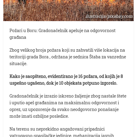
ilustracija/pixabay.com
Požari u Boru: Gradonačelnik apeluje na odgovornost
građana
Zbog velikog broja požara koji su zahvatili više lokacija na
teritoriji grada Bora , održana je sednica Štaba za vanredne
situacije.
Kako je saopšteno, evidentirano je 16 požara, od kojih je 8
uspešno ugašeno, dok je 10 objekata potpuno izgorelo.
Gradonačelnik je izrazio iskreno žaljenje zbog nastale štete
i uputio apel građanima na maksimalnu odgovornost i
oprez, uz upozorenje da svako neodgovorno ponašanje
može imati ozbiljne posledice.
Na terenu su neprekidno angažovani pripadnici
vatrogasno-spasilačke jedinice, mehanizacija javnih