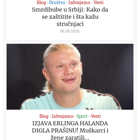
Blog
Društvo
Izdvajamo
Vesti
•
•
•
Smrdibube u Srbiji: Kako da
se zaštitite i šta kažu
stručnjaci
08.08.2026.
Blog
Izdvajamo
Sport
Vesti
•
•
•
IZJAVA ERLINGA HALANDA
DIGLA PRAŠINU! Muškarci i
žene zaratili...