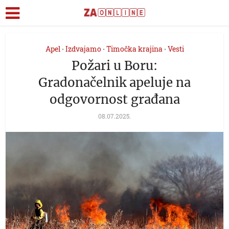
Apel
Izdvajamo
Timočka krajina
Vesti
•
•
•
Požari u Boru:
Gradonačelnik apeluje na
odgovornost građana
08.07.2025.