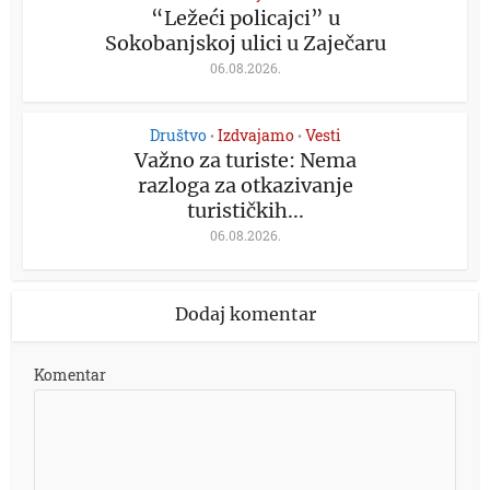
“Ležeći policajci” u
Sokobanjskoj ulici u Zaječaru
06.08.2026.
Društvo
Izdvajamo
Vesti
•
•
Važno za turiste: Nema
razloga za otkazivanje
turističkih...
06.08.2026.
Dodaj komentar
Komentar