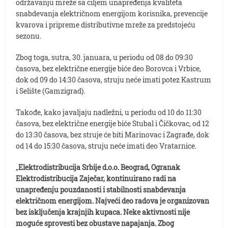
održavanju mreže sa ciljem unapređenja kvaliteta
snabdevanja električnom energijom korisnika, prevencije
kvarova i pripreme distributivne mreže za predstojeću
sezonu.
Zbog toga, sutra, 30. januara, u periodu od 08 do 09:30
časova, bez električne energije biće deo Borovca i Vrbice,
dok od 09 do 14:30 časova, struju neće imati potez Kastrum
i Selište (Gamzigrad).
Takođe, kako javaljaju nadležni, u periodu od 10 do 11:30
časova, bez električne energije biće Stubal i Čičkovac, od 12
do 13:30 časova, bez struje će biti Marinovac i Zagrađe, dok
od 14 do 15:30 časova, struju neće imati deo Vratarnice.
„
Elektrodistribucija Srbije d.o.o. Beograd, Ogranak
Elektrodistribucija Zaječar, kontinuirano radi na
unapređenju pouzdanosti i stabilnosti snabdevanja
električnom energijom. Najveći deo radova je organizovan
bez isključenja krajnjih kupaca. Neke aktivnosti nije
moguće sprovesti bez obustave napajanja. Zbog