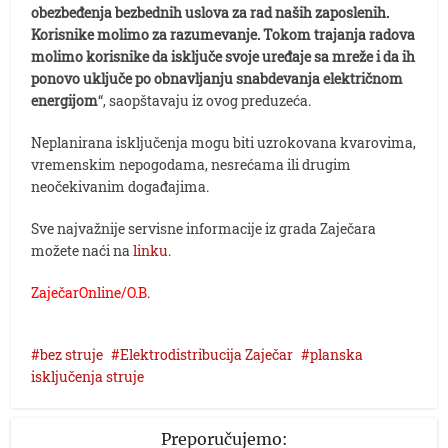
obezbeđenja bezbednih uslova za rad naših zaposlenih.
Korisnike molimo za razumevanje. Tokom trajanja radova
molimo korisnike da isključe svoje uređaje sa mreže i da ih
ponovo uključe po obnavljanju snabdevanja električnom
energijom
“, saopštavaju iz ovog preduzeća.
Neplanirana isključenja mogu biti uzrokovana kvarovima,
vremenskim nepogodama, nesrećama ili drugim
neočekivanim događajima.
Sve najvažnije servisne informacije iz grada Zaječara
možete naći na
linku
.
ZaječarOnline/O.B.
bez struje
Elektrodistribucija Zaječar
planska
isključenja struje
Preporučujemo: