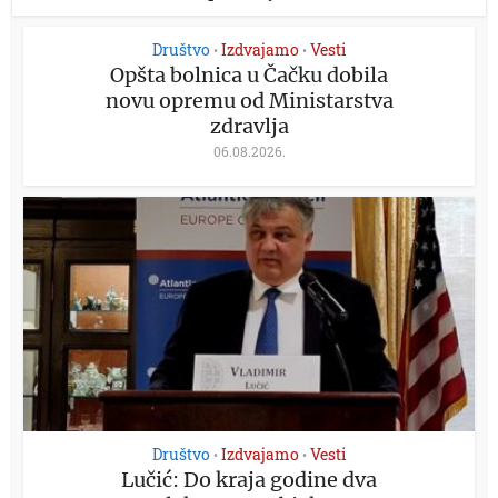
Društvo
Izdvajamo
Vesti
•
•
Opšta bolnica u Čačku dobila
novu opremu od Ministarstva
zdravlja
06.08.2026.
Društvo
Izdvajamo
Vesti
•
•
Lučić: Do kraja godine dva