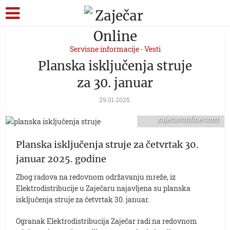
Servisne informacije
Vesti
•
Planska isključenja struje
za 30. januar
29.01.2025.
foto:
zajecaronline.com
Planska isključenja struje za četvrtak 30.
januar 2025. godine
Zbog radova na redovnom održavanju mreže, iz
Elektrodistribucije u Zaječaru najavljena su planska
isključenja struje za četvrtak 30. januar.
Ogranak Elektrodistribucija Zaječar radi na redovnom