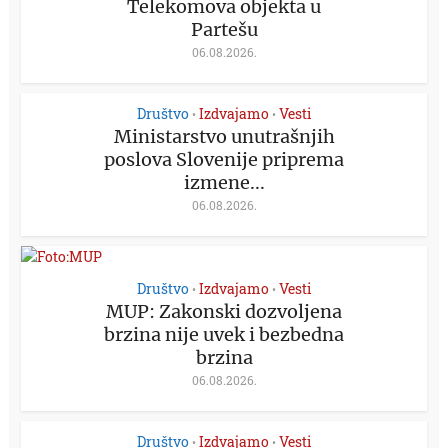
Telekomova objekta u
Partešu
06.08.2026.
Društvo
Izdvajamo
Vesti
•
•
Ministarstvo unutrašnjih
poslova Slovenije priprema
izmene...
06.08.2026.
Društvo
Izdvajamo
Vesti
•
•
MUP: Zakonski dozvoljena
brzina nije uvek i bezbedna
brzina
06.08.2026.
Društvo
Izdvajamo
Vesti
•
•