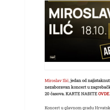
Miroslav Ilić
,
jedan od najistaknut
nezaboravan koncert u zagrebačko
20 časova.
KARTE NAĐITE
OVDE
Koncert u glavnom gradu Hrvatske 