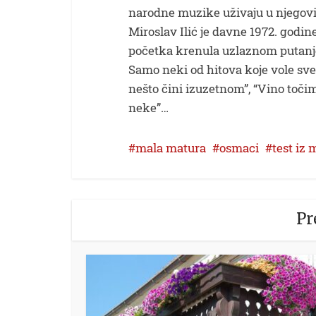
narodne muzike uživaju u njego
Miroslav Ilić je davne 1972. godin
početka krenula uzlaznom putanjom
Samo neki od hitova koje vole sve g
nešto čini izuzetnom”, “Vino točim
neke”…
mala matura
osmaci
test iz
Pr