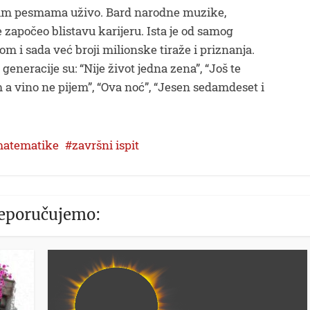
vim pesmama uživo. Bard narodne muzike,
e započeo blistavu karijeru. Ista je od samog
 i sada već broji milionske tiraže i priznanja.
eneracije su: “Nije život jedna zena”, “Još te
 a vino ne pijem”, “Ova noć”, “Jesen sedamdeset i
 matematike
završni ispit
eporučujemo: