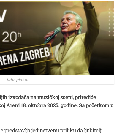
foto: plakat
ijih izvođača na muzičkoj sceni, prirediće
j Areni 18. oktobra 2025. godine. Sa početkom u
.
predstavlja jedinstvenu priliku da ljubitelji