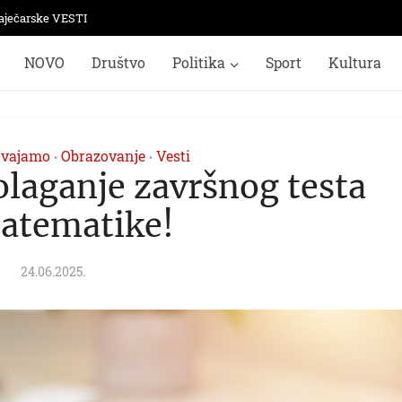
aječarske VESTI
NOVO
Društvo
Politika
Sport
Kultura
dvajamo
Obrazovanje
Vesti
•
•
olaganje završnog testa
matematike!
24.06.2025.