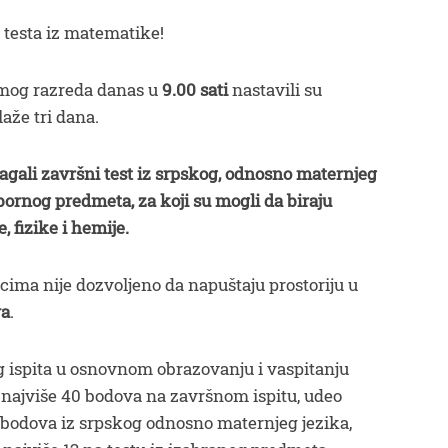
 testa iz matematike!
mog razreda danas u
9.00 sati
nastavili su
aže tri dana.
agali završni test iz srpskog, odnosno maternjeg
izbornog predmeta, za koji su mogli da biraju
e, fizike i hemije.
cima nije dozvoljeno da napuštaju prostoriju u
va
.
ispita u osnovnom obrazovanju i vaspitanju
 najviše 40 bodova na završnom ispitu, udeo
4 bodova iz srpskog odnosno maternjeg jezika,