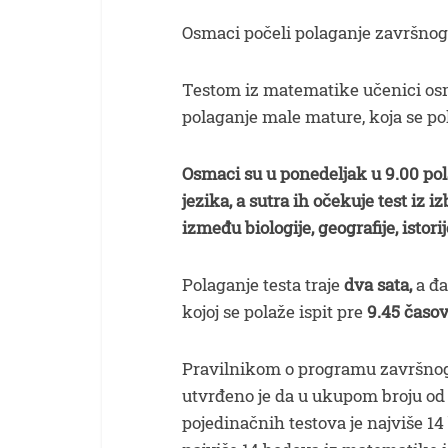
Osmaci počeli polaganje završnog
Testom iz matematike učenici os
polaganje male mature, koja se pol
Osmaci su u ponedeljak u 9.00 pol
jezika, a sutra ih očekuje test iz 
između biologije, geografije, istorij
Polaganje testa traje
dva sata,
a đa
kojoj se polaže ispit pre
9.45 časo
Pravilnikom o programu završnog 
utvrđeno je da u ukupom broju od
pojedinačnih testova je najviše 1