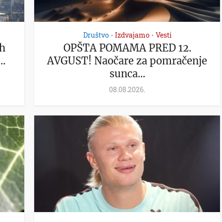
Društvo
Izdvajamo
Vesti
•
•
ih
OPŠTA POMAMA PRED 12.
..
AVGUST! Naočare za pomračenje
sunca...
08.08.2026.