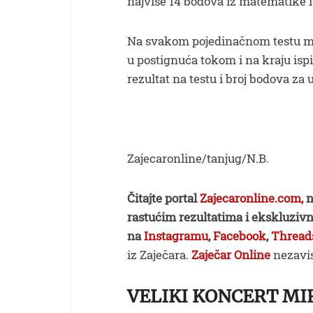
najviše 14 bodova iz matematike i
Na svakom pojedinačnom testu mak
u postignuća tokom i na kraju isp
rezultat na testu i broj bodova za u
Zajecaronline/tanjug/N.B.
Čitajte portal
Zajecaronline.com,
n
rastućim rezultatima i ekskluzivn
na
Instagramu
,
Facebook
,
Thread
iz Zaječara.
Zaječar Online
nezavis
VELIKI KONCERT MI