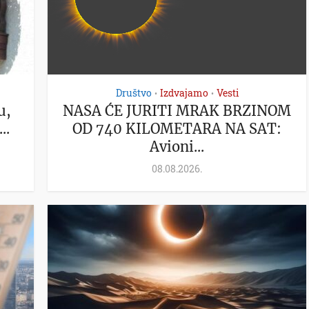
Društvo
Izdvajamo
Vesti
•
•
u,
NASA ĆE JURITI MRAK BRZINOM
..
OD 740 KILOMETARA NA SAT:
Avioni...
08.08.2026.