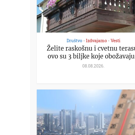
Društvo
Izdvajamo
Vesti
•
•
Želite raskošnu i cvetnu teras
ovo su 3 biljke koje obožavaju.
08.08.2026.