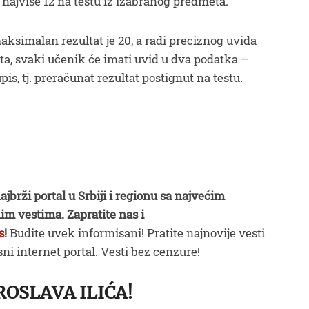
 najviše 12 na testu iz izabranog predmeta.
simalan rezultat je 20, a radi preciznog uvida
ita, svaki učenik će imati uvid u dva podatka –
pis, tj. preračunat rezultat postignut na testu.
ajbrži portal u Srbiji i regionu sa najvećim
im vestima. Zapratite nas i
s
!
Budite uvek informisani! Pratite najnovije vesti
ni internet portal. Vesti bez cenzure!
ROSLAVA ILIĆA!