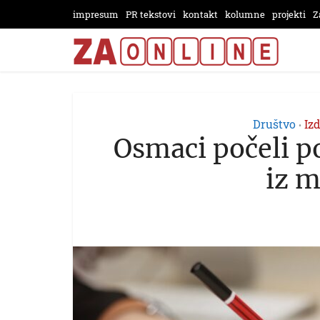
impresum
PR tekstovi
kontakt
kolumne
projekti
Z
Društvo
Iz
•
Osmaci počeli p
iz 