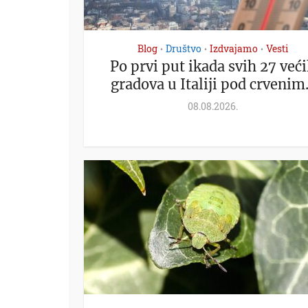
Blog
Društvo
Izdvajamo
Vesti
•
•
•
Po prvi put ikada svih 27 već
gradova u Italiji pod crvenim.
08.08.2026.