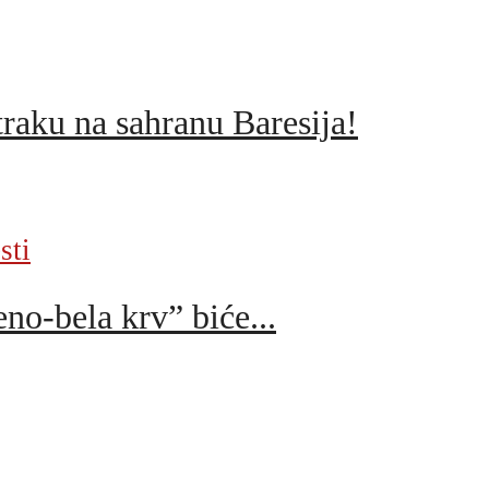
raku na sahranu Baresija!
sti
no-bela krv” biće...