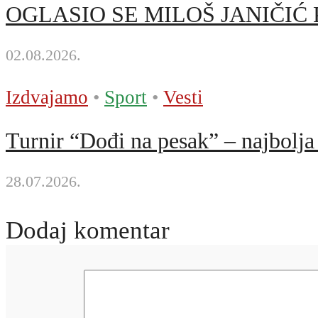
OGLASIO SE MILOŠ JANIČIĆ 
02.08.2026.
Izdvajamo
•
Sport
•
Vesti
Turnir “Dođi na pesak” – najbolja 
28.07.2026.
Dodaj komentar