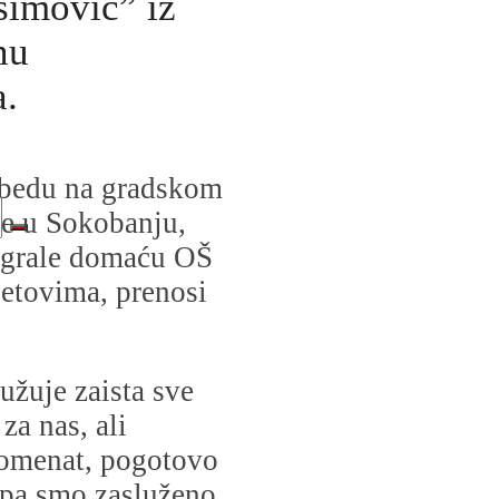
imović” iz
nu
a.
obedu na gradskom
le u Sokobanju,
digrale domaću OŠ
setovima, prenosi
užuje zaista sve
za nas, ali
 momenat, pogotovo
, pa smo zasluženo