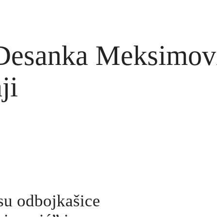
Desanka Meksimović
ji
su odbojkašice