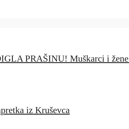
 PRAŠINU! Muškarci i žene zar
pretka iz Kruševca