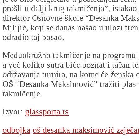
prošli u dalji krug takmičenja”, istakao
direktor Osnovne škole “Desanka Mak
Milijić, koji se danas našao u ulozi tren
odradio taj posao.
Međuokružno takmičenje na programu je
a već koliko sutra biće poznat i tačan t
održavanja turnira, na kome će ženska 
OŠ “Desanka Maksimović” tražiti pla
takmičenje.
Izvor:
glassporta.rs
odbojka
oš desanka maksimović zaječa