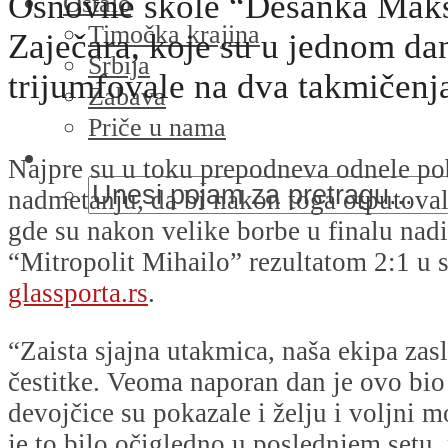
Osnovne škole “Desanka Maks
Ostalo
Timočka krajina
Zaječara, koje su u jednom da
Srbija
trijumfovale na dva takmičenj
Zabava
Priče u nama
Najpre su u toku prepodneva odnele p
nadmetanju, da bi nakon toga otputova
gde su nakon velike borbe u finalu na
“Mitropolit Mihailo” rezultatom 2:1 u 
glassporta.rs
.
“Zaista sjajna utakmica, naša ekipa zasl
čestitke. Veoma naporan dan je ovo bio 
devojčice su pokazale i želju i voljni
je to bilo očigledno u poslednjem setu