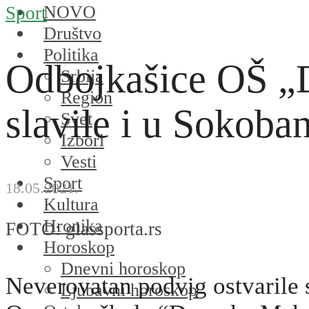
NOVO
Sport
Društvo
Politika
Odbojkašice OŠ „
Srbija
Region
slavile i u Sokoban
Svet
Izbori
Vesti
Sport
18.05.2021.
Kultura
Hronika
FOTO: glassporta.rs
Horoskop
Dnevni horoskop
Neverovatan podvig ostvarile 
Ljubavni horoskop