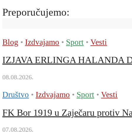
Preporučujemo:
Blog
•
Izdvajamo
•
Sport
•
Vesti
IZJAVA ERLINGA HALANDA DIGLA
08.08.2026.
Društvo
•
Izdvajamo
•
Sport
•
Vesti
FK Bor 1919 u Zaječaru protiv Na
07.08.2026.