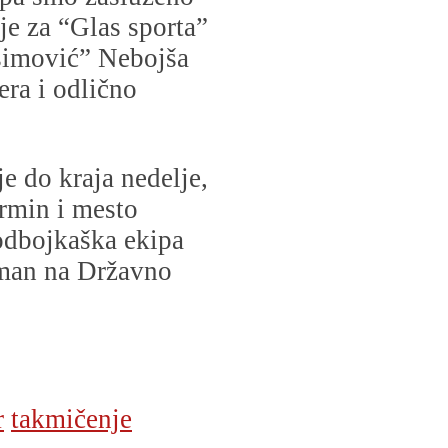
 je za “Glas sporta”
simović” Nebojša
era i odlično
 do kraja nedelje,
ermin i mesto
odbojkaška ekipa
sman na Državno
r
takmičenje