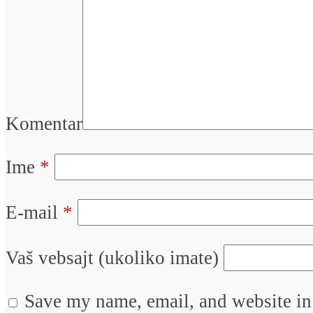
Komentar
Ime
*
E-mail
*
Vaš vebsajt (ukoliko imate)
Save my name, email, and website in 