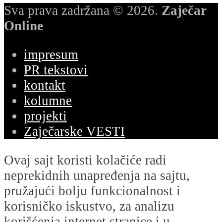
Sva prava zadržana © 2026.
Zaječar
Online
impresum
PR tekstovi
kontakt
kolumne
projekti
Zaječarske VESTI
Ovaj sajt koristi kolačiće radi
neprekidnih unapređenja na sajtu,
pružajući bolju funkcionalnost i
korisničko iskustvo, za analizu
korišćenja internet stranice i u