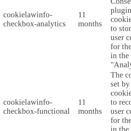
Conse
plugi
cookielawinfo-
11
cookie
checkbox-analytics
months
to sto
user c
for th
in the
"Analy
The co
set b
cooki
cookielawinfo-
11
to rec
checkbox-functional
months
user c
for th
in the