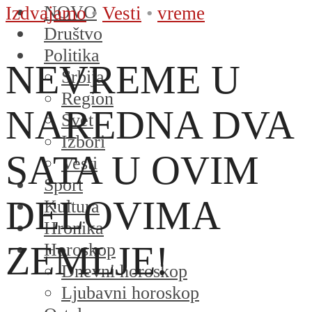
NOVO
Izdvajamo
•
Vesti
•
vreme
Društvo
Politika
NEVREME U
Srbija
Region
NAREDNA DVA
Svet
Izbori
SATA U OVIM
Vesti
Sport
DELOVIMA
Kultura
Hronika
ZEMLJE!
Horoskop
Dnevni horoskop
Ljubavni horoskop