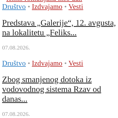
Društvo
•
Izdvajamo
•
Vesti
Predstava „Galerije“, 12. avgusta,
na lokalitetu „Feliks...
07.08.2026.
Društvo
•
Izdvajamo
•
Vesti
Zbog smanjenog dotoka iz
vodovodnog sistema Rzav od
danas...
07.08.2026.