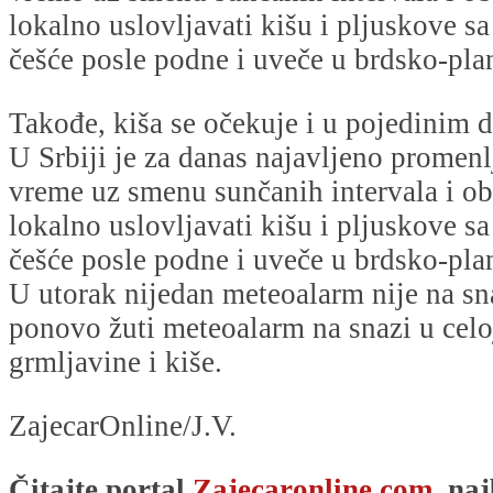
lokalno uslovljavati kišu i pljuskove s
češće posle podne i uveče u brdsko-pla
Takođe, kiša se očekuje i u pojedinim 
U Srbiji je za danas najavljeno promenl
vreme uz smenu sunčanih intervala i obl
lokalno uslovljavati kišu i pljuskove s
češće posle podne i uveče u brdsko-pla
U utorak nijedan meteoalarm nije na sna
ponovo žuti meteoalarm na snazi u celo
grmljavine i kiše.
ZajecarOnline/J.V.
Čitajte portal
Zajecaronline.com,
naj