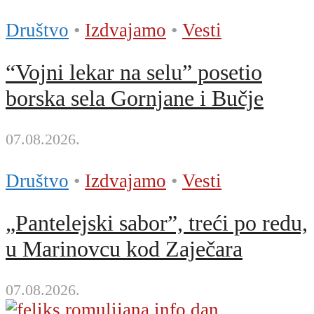
Društvo
•
Izdvajamo
•
Vesti
“Vojni lekar na selu” posetio
borska sela Gornjane i Bučje
07.08.2026.
Društvo
•
Izdvajamo
•
Vesti
„Pantelejski saborˮ, treći po redu,
u Marinovcu kod Zaječara
07.08.2026.