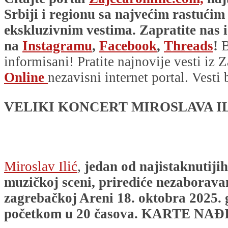
Srbiji i regionu sa najvećim rastućim
ekskluzivnim vestima. Zapratite nas i
na
Instagramu
,
Facebook
,
Threads
!
B
informisani! Pratite najnovije vesti iz Z
Online
nezavisni internet portal. Vesti
VELIKI KONCERT MIROSLAVA I
Miroslav Ilić
,
jedan od najistaknutiji
muzičkoj sceni, prirediće nezaborava
zagrebačkoj Areni 18. oktobra 2025. 
početkom u 20 časova.
KARTE NAĐ