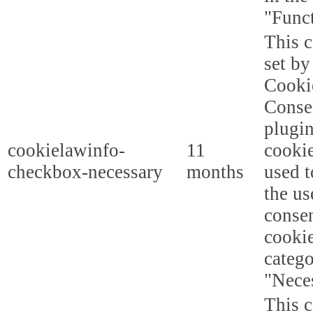
"Funct
This c
set b
Cooki
Conse
plugi
cookielawinfo-
11
cookie
checkbox-necessary
months
used t
the us
consen
cookie
categ
"Nece
This c