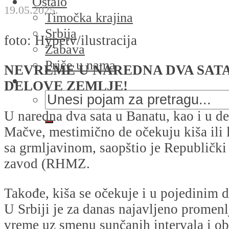
Ostalo
19.05.2025.
Timočka krajina
Srbija
foto: Hypetv/ilustracija
Zabava
Priče u nama
NEVREME U NAREDNA DVA SATA
DELOVE ZEMLJE!
U naredna dva sata u Banatu, kao i u d
Mačve, mestimično de očekuju kiša ili 
sa grmlјavinom, saopštio je Republički
zavod (RHMZ.
Takođe, kiša se očekuje i u pojedinim 
U Srbiji je za danas najavljeno promenl
vreme uz smenu sunčanih intervala i obl