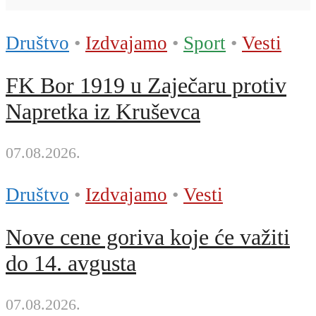
Društvo
•
Izdvajamo
•
Sport
•
Vesti
FK Bor 1919 u Zaječaru protiv
Napretka iz Kruševca
07.08.2026.
Društvo
•
Izdvajamo
•
Vesti
Nove cene goriva koje će važiti
do 14. avgusta
07.08.2026.