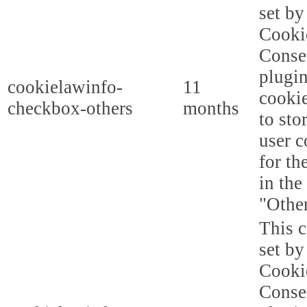
set b
Cooki
Conse
plugi
cookielawinfo-
11
cookie
checkbox-others
months
to sto
user c
for th
in the
"Other
This c
set b
Cooki
Conse