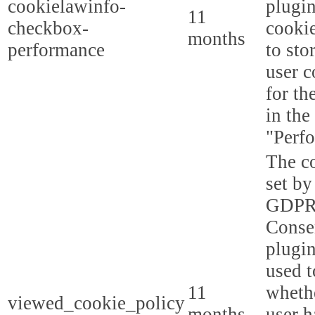
cookielawinfo-
plugi
11
checkbox-
cookie
months
performance
to sto
user c
for th
in the
"Perf
The co
set by
GDPR
Conse
plugin
used t
11
whethe
viewed_cookie_policy
months
user h