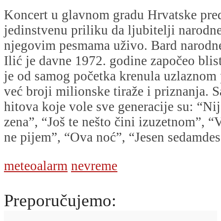
Koncert u glavnom gradu Hrvatske pred
jedinstvenu priliku da ljubitelji narod
njegovim pesmama uživo. Bard narodn
Ilić je davne 1972. godine započeo blist
je od samog početka krenula uzlaznom 
već broji milionske tiraže i priznanja.
hitova koje vole sve generacije su: “Nij
zena”, “Još te nešto čini izuzetnom”, “
ne pijem”, “Ova noć”, “Jesen sedamde
meteoalarm
nevreme
Preporučujemo: