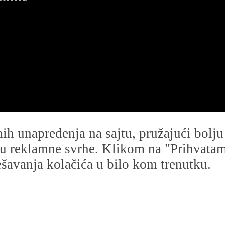
dnih unapređenja na sajtu, pružajući bolj
i u reklamne svrhe. Klikom na "Prihvatam s
avanja kolačića u bilo kom trenutku.