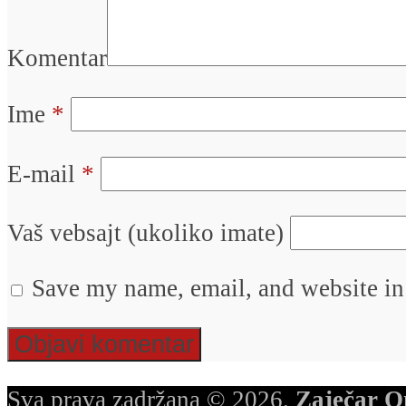
Komentar
Ime
*
E-mail
*
Vaš vebsajt (ukoliko imate)
Save my name, email, and website in 
Sva prava zadržana © 2026.
Zaječar O