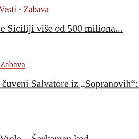
Vesti
•
Zabava
Siciliji više od 500 miliona...
Zabava
ni Salvatore iz „Sopranovih“:.
Vrelo – Šarkamen kod...