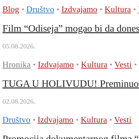
Blog
•
Društvo
•
Izdvajamo
•
Kultura
•
Film “Odiseja” mogao bi da donese 
05.08.2026.
Hronika
•
Izdvajamo
•
Kultura
•
Vesti
•
TUGA U HOLIVUDU! Preminuo čuve
02.08.2026.
Društvo
•
Izdvajamo
•
Kultura
•
Vesti
Promocija dokumentarnog filma “