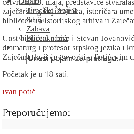
Ostalo
četvrtak, 18. maja, predstaviće stvarala
Timočka krajina
zaječarskog književnika, istoričara umet
Srbija
bibliotekara Istorijskog arhiva u Zaječa
Zabava
Gost biblioteke biće i Stevan Jovanović
Priče u nama
dramaturg i profesor srpskog jezika i kn
Zaječara, koji će govoriti o Potićevim 
Početak je u 18 sati.
ivan potić
Preporučujemo: