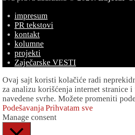
impresum
PR tekstovi
kontakt
kolumne
projekti
Zaječarske VESTI
Ovaj sajt koristi kolačiće radi nepreki
za analizu korišćenja internet stranice 
navedene svrhe. Možete promeniti podeš
Podešavanja
Prihvatam sve
Manage consent