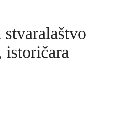
 stvaralaštvo
 istoričara