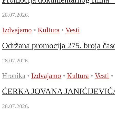
28.07.2026.
Izdvajamo
•
Kultura
•
Vesti
Održana promocija 275. broja časo
28.07.2026.
Hronika
•
Izdvajamo
•
Kultura
•
Vesti
•
ĆERKA JOVANA JANIĆIJEVIĆA
28.07.2026.