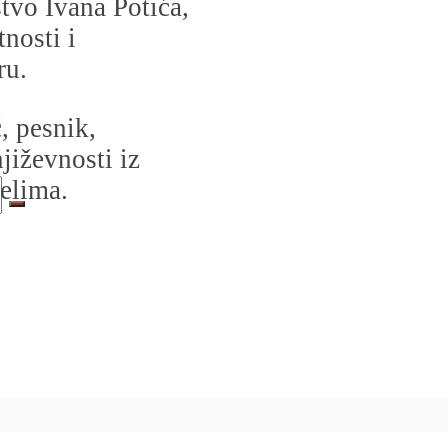
štvo Ivana Potića,
nosti i
ru.
, pesnik,
jiževnosti iz
delima.