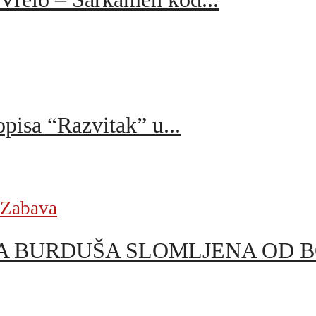
pisa “Razvitak” u...
Zabava
 BURDUŠA SLOMLJENA OD BOL