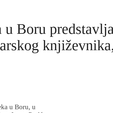
 u Boru predstavlja
arskog književnika,
eka u Boru, u