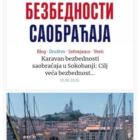
Blog
Društvo
Izdvajamo
Vesti
•
•
•
Karavan bezbednosti
saobraćaja u Sokobanji: Cilj
veća bezbednost...
05.08.2026.