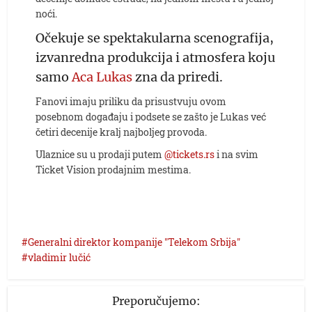
noći.
Očekuje se spektakularna scenografija,
izvanredna produkcija i atmosfera koju
samo
Aca Lukas
zna da priredi.
Fanovi imaju priliku da prisustvuju ovom
posebnom događaju i podsete se zašto je Lukas već
četiri decenije kralj najboljeg provoda.
Ulaznice su u prodaji putem
@tickets.rs
i na svim
Ticket Vision prodajnim mestima.
Generalni direktor kompanije "Telekom Srbija"
vladimir lučić
Preporučujemo: