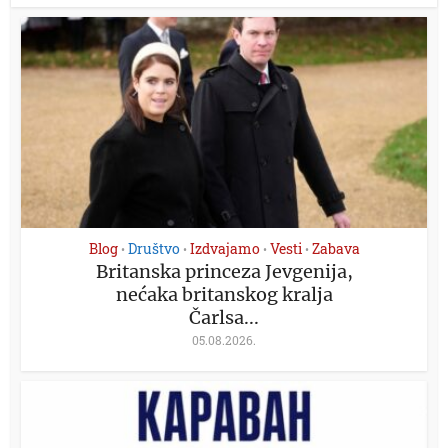
Blog
Društvo
Izdvajamo
Vesti
Zabava
•
•
•
•
Britanska princeza Jevgenija,
nećaka britanskog kralja
Čarlsa...
05.08.2026.