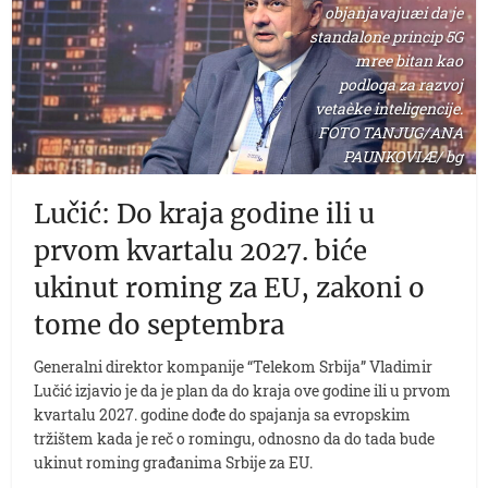
objanjavajuæi da je
standalone princip 5G
mree bitan kao
podloga za razvoj
vetaèke inteligencije.
FOTO TANJUG/ANA
PAUNKOVIÆ/ bg
Lučić: Do kraja godine ili u
prvom kvartalu 2027. biće
ukinut roming za EU, zakoni o
tome do septembra
Generalni direktor kompanije “Telekom Srbija” Vladimir
Lučić izjavio je da je plan da do kraja ove godine ili u prvom
kvartalu 2027. godine dođe do spajanja sa evropskim
tržištem kada je reč o romingu, odnosno da do tada bude
ukinut roming građanima Srbije za EU.