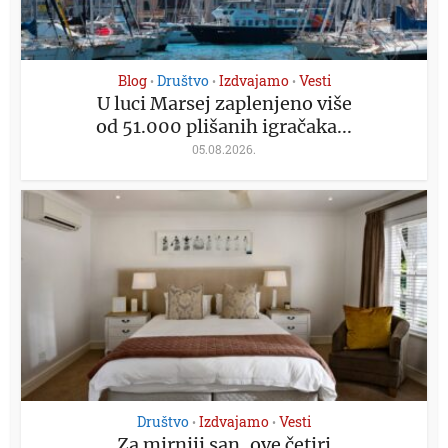
Blog
Društvo
Izdvajamo
Vesti
•
•
•
U luci Marsej zaplenjeno više
od 51.000 plišanih igračaka...
05.08.2026.
Društvo
Izdvajamo
Vesti
•
•
Za mirniji san, ove četiri