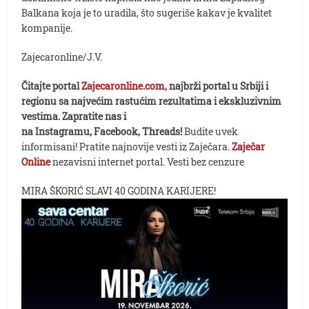
Balkana koja je to uradila, što sugeriše kakav je kvalitet
kompanije.
Zajecaronline/J.V.
Čitajte portal
Zajecaronline.com,
najbrži portal u Srbiji i
regionu sa najvećim rastućim rezultatima i ekskluzivnim
vestima. Zapratite nas i
na Instagramu, Facebook, Threads!
Budite uvek
informisani! Pratite najnovije vesti iz Zaječara.
Zaječar
Online
nezavisni internet portal. Vesti bez cenzure
MIRA ŠKORIĆ SLAVI 40 GODINA KARIJERE!