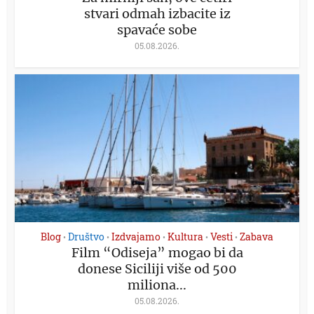
stvari odmah izbacite iz
spavaće sobe
05.08.2026.
Blog
Društvo
Izdvajamo
Kultura
Vesti
Zabava
•
•
•
•
•
Film “Odiseja” mogao bi da
donese Siciliji više od 500
miliona...
05.08.2026.