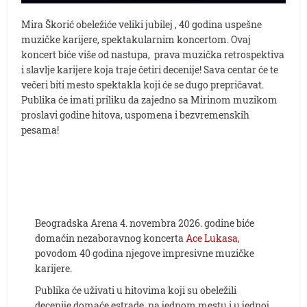
Mira Škorić obeležiće veliki jubilej , 40 godina uspešne
muzičke karijere, spektakularnim koncertom. Ovaj
koncert biće više od nastupa, prava muzička retrospektiva
i slavlje karijere koja traje četiri decenije! Sava centar će te
večeri biti mesto spektakla koji će se dugo prepričavat.
Publika će imati priliku da zajedno sa Mirinom muzikom
proslavi godine hitova, uspomena i bezvremenskih
pesama!
Beogradska Arena 4. novembra 2026. godine biće
domaćin nezaboravnog koncerta
Ace Lukasa
,
povodom 40 godina njegove impresivne muzičke
karijere.
Publika će uživati u hitovima koji su obeležili
decenije domaće estrade, na jednom mestu i u jednoj