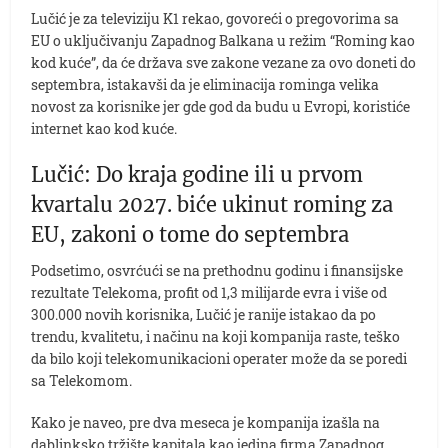
Lučić je za televiziju K1 rekao, govoreći o pregovorima sa
EU o uključivanju Zapadnog Balkana u režim “Roming kao
kod kuće”, da će država sve zakone vezane za ovo doneti do
septembra, istakavši da je eliminacija rominga velika
novost za korisnike jer gde god da budu u Evropi, koristiće
internet kao kod kuće.
Lučić: Do kraja godine ili u prvom
kvartalu 2027. biće ukinut roming za
EU, zakoni o tome do septembra
Podsetimo, osvrćući se na prethodnu godinu i finansijske
rezultate Telekoma, profit od 1,3 milijarde evra i više od
300.000 novih korisnika, Lučić je ranije istakao da po
trendu, kvalitetu, i načinu na koji kompanija raste, teško
da bilo koji telekomunikacioni operater može da se poredi
sa Telekomom.
Kako je naveo, pre dva meseca je kompanija izašla na
dablinksko tržište kapitala kao jedina firma Zapadnog