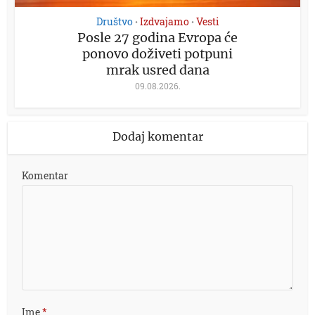
Društvo
Izdvajamo
Vesti
•
•
Posle 27 godina Evropa će
ponovo doživeti potpuni
mrak usred dana
09.08.2026.
Dodaj komentar
Komentar
Ime
*