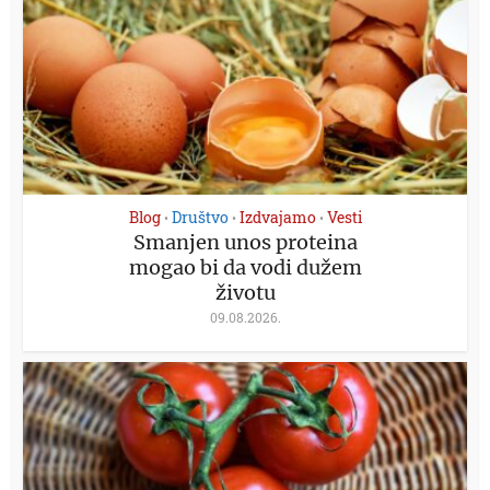
Blog
Društvo
Izdvajamo
Vesti
•
•
•
Smanjen unos proteina
mogao bi da vodi dužem
životu
09.08.2026.