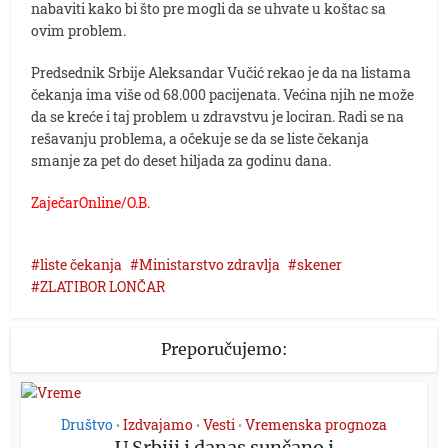
nabaviti kako bi što pre mogli da se uhvate u koštac sa
ovim problem.
Predsednik Srbije Aleksandar Vučić rekao je da na listama
čekanja ima više od 68.000 pacijenata. Većina njih ne može
da se kreće i taj problem u zdravstvu je lociran. Radi se na
rešavanju problema, a očekuje se da se liste čekanja
smanje za pet do deset hiljada za godinu dana.
ZaječarOnline/O.B.
liste čekanja
Ministarstvo zdravlja
skener
ZLATIBOR LONČAR
Preporučujemo:
Društvo
Izdvajamo
Vesti
Vremenska prognoza
•
•
•
U Srbiji i danas sunčano i