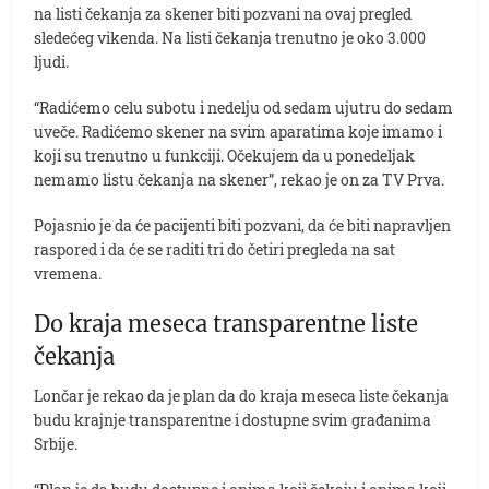
na listi čekanja za skener biti pozvani na ovaj pregled
sledećeg vikenda. Na listi čekanja trenutno je oko 3.000
ljudi.
“Radićemo celu subotu i nedelju od sedam ujutru do sedam
uveče. Radićemo skener na svim aparatima koje imamo i
koji su trenutno u funkciji. Očekujem da u ponedeljak
nemamo listu čekanja na skener”, rekao je on za TV Prva.
Pojasnio je da će pacijenti biti pozvani, da će biti napravljen
raspored i da će se raditi tri do četiri pregleda na sat
vremena.
Do kraja meseca transparentne liste
čekanja
Lončar je rekao da je plan da do kraja meseca liste čekanja
budu krajnje transparentne i dostupne svim građanima
Srbije.