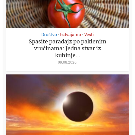
Društvo
Izdvajamo
Vesti
•
•
Spasite paradajz po paklenim
vrućinama: Jedna stvar iz
kuhinje...
09.08.2026.