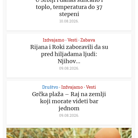
toplo, temperatura do 37
stepeni
10.08.2026.
Izdvajamo
Vesti
Zabava
•
•
Rijana i Roki zaboravili da su
pred hiljadama ljudi:
Njihov...
09.08.2026.
Društvo
Izdvajamo
Vesti
•
•
Grčka plaža – Raj na zemlji
koji morate videti bar
jednom
09.08.2026.