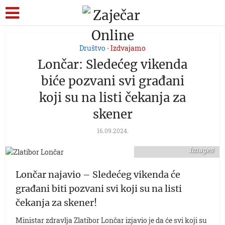
Društvo
Izdvajamo
•
Lončar: Sledećeg vikenda
biće pozvani svi građani
koji su na listi čekanja za
skener
16.09.2024.
Foto: M. M./ATA
Images
Lončar najavio – Sledećeg vikenda će
građani biti pozvani svi koji su na listi
čekanja za skener!
Ministar zdravlja Zlatibor Lončar izjavio je da će svi koji su