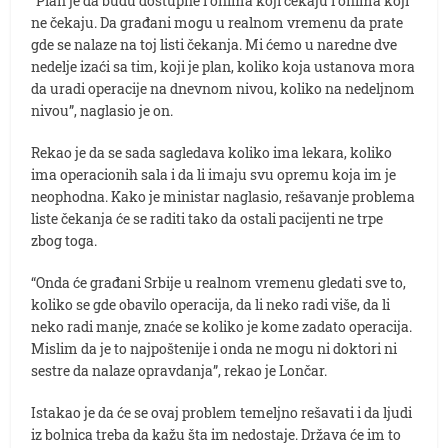
“Plan je da budu dostupne i onima koji čekaju i onima koji
ne čekaju. Da građani mogu u realnom vremenu da prate
gde se nalaze na toj listi čekanja. Mi ćemo u naredne dve
nedelje izaći sa tim, koji je plan, koliko koja ustanova mora
da uradi operacije na dnevnom nivou, koliko na nedeljnom
nivou”, naglasio je on.
Rekao je da se sada sagledava koliko ima lekara, koliko
ima operacionih sala i da li imaju svu opremu koja im je
neophodna. Kako je ministar naglasio, rešavanje problema
liste čekanja će se raditi tako da ostali pacijenti ne trpe
zbog toga.
“Onda će građani Srbije u realnom vremenu gledati sve to,
koliko se gde obavilo operacija, da li neko radi više, da li
neko radi manje, znaće se koliko je kome zadato operacija.
Mislim da je to najpoštenije i onda ne mogu ni doktori ni
sestre da nalaze opravdanja”, rekao je Lončar.
Istakao je da će se ovaj problem temeljno rešavati i da ljudi
iz bolnica treba da kažu šta im nedostaje. Država će im to