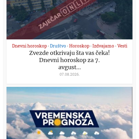
Dnevni horoskop
Društvo
Horoskop
Izdvajamo
Vesti
•
•
•
•
Zvezde otkrivaju šta vas čeka!
Dnevni horoskop za 7.
avgust...
07.08.2026.