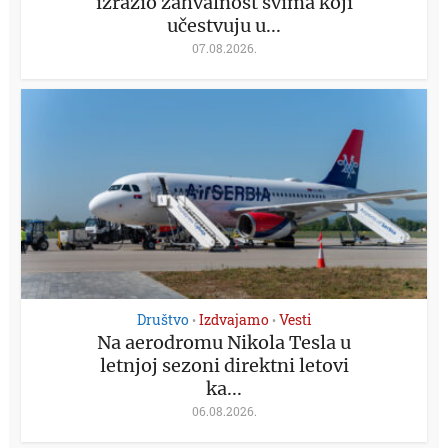
izrazio zahvalnost svima koji
učestvuju u...
07.08.2026.
Društvo
Izdvajamo
Vesti
•
•
Na aerodromu Nikola Tesla u
letnjoj sezoni direktni letovi
ka...
06.08.2026.