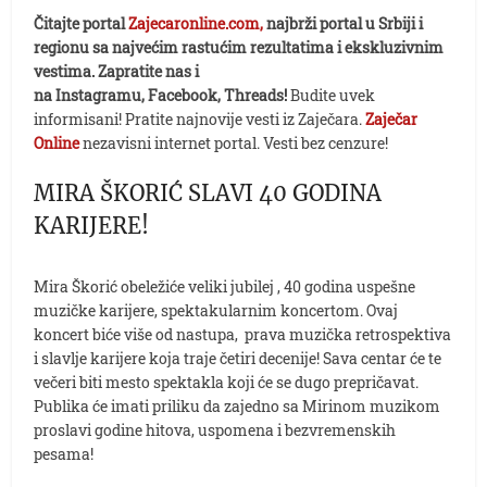
Čitajte portal
Zajecaronline.com,
najbrži portal u Srbiji i
regionu sa najvećim rastućim rezultatima i ekskluzivnim
vestima. Zapratite nas i
na Instagramu, Facebook, Threads!
Budite uvek
informisani! Pratite najnovije vesti iz Zaječara.
Zaječar
Online
nezavisni internet portal. Vesti bez cenzure!
MIRA ŠKORIĆ SLAVI 40 GODINA
KARIJERE!
Mira Škorić obeležiće veliki jubilej , 40 godina uspešne
muzičke karijere, spektakularnim koncertom. Ovaj
koncert biće više od nastupa, prava muzička retrospektiva
i slavlje karijere koja traje četiri decenije! Sava centar će te
večeri biti mesto spektakla koji će se dugo prepričavat.
Publika će imati priliku da zajedno sa Mirinom muzikom
proslavi godine hitova, uspomena i bezvremenskih
pesama!