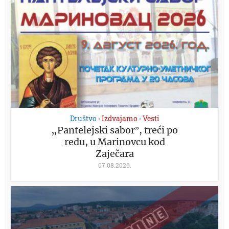
Društvo
Izdvajamo
Vesti
•
•
„Pantelejski saborˮ, treći po
redu, u Marinovcu kod
Zaječara
07.08.2026.