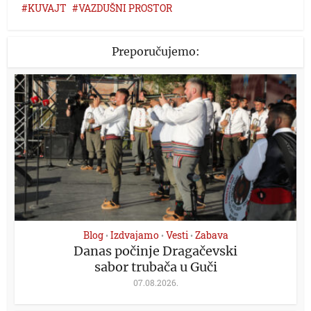
KUVAJT
VAZDUŠNI PROSTOR
Preporučujemo:
Blog
Izdvajamo
Vesti
Zabava
•
•
•
Danas počinje Dragačevski
sabor trubača u Guči
07.08.2026.