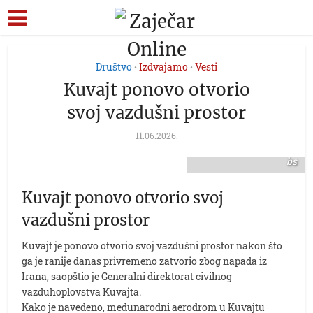
Društvo
Izdvajamo
Vesti
•
•
Kuvajt ponovo otvorio
svoj vazdušni prostor
11.06.2026.
FOTO: TANJUG/ STR/
bs
Kuvajt ponovo otvorio svoj
vazdušni prostor
Kuvajt je ponovo otvorio svoj vazdušni prostor nakon što
ga je ranije danas privremeno zatvorio zbog napada iz
Irana, saopštio je Generalni direktorat civilnog
vazduhoplovstva Kuvajta.
Kako je navedeno, međunarodni aerodrom u Kuvajtu