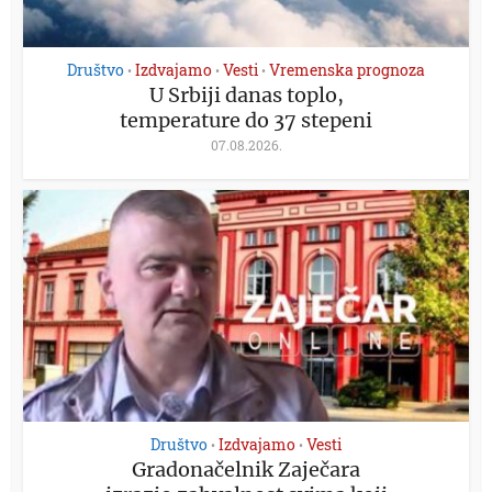
Društvo
Izdvajamo
Vesti
Vremenska prognoza
•
•
•
U Srbiji danas toplo,
temperature do 37 stepeni
07.08.2026.
Društvo
Izdvajamo
Vesti
•
•
Gradonačelnik Zaječara