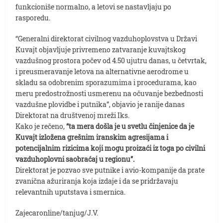
funkcioniše normalno, a letovi se nastavljaju po
rasporedu.
“Generalni direktorat civilnog vazduhoplovstva u Državi
Kuvajt objavljuje privremeno zatvaranje kuvajtskog
vazdušnog prostora počev od 4.50 ujutru danas, u četvrtak,
i preusmeravanje letova na alternativne aerodrome u
skladu sa odobrenim sporazumima i procedurama, kao
meru predostrožnosti usmerenu na očuvanje bezbednosti
vazdušne plovidbe i putnika”, objavio je ranije danas
Direktorat na društvenoj mreži Iks.
Kako je rečeno,
“ta mera došla je u svetlu činjenice da je
Kuvajt izložena grešnim iranskim agresijama i
potencijalnim rizicima koji mogu proizaći iz toga po civilni
vazduhoplovni saobraćaj u regionu”.
Direktorat je pozvao sve putnike i avio-kompanije da prate
zvanična ažuriranja koja izdaje i da se pridržavaju
relevantnih uputstava i smernica.
Zajecaronline/tanjug/J.V.