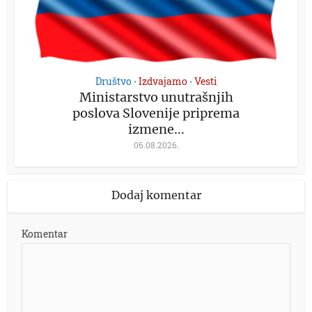
Društvo
Izdvajamo
Vesti
•
•
Ministarstvo unutrašnjih
poslova Slovenije priprema
izmene...
06.08.2026.
Dodaj komentar
Komentar