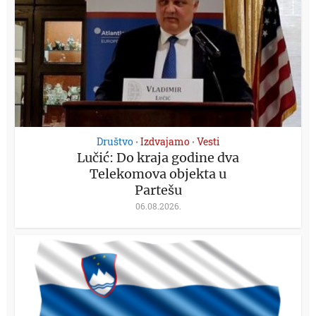
Društvo
Izdvajamo
Vesti
•
•
Lučić: Do kraja godine dva
Telekomova objekta u
Partešu
06.08.2026.