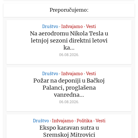
Preporučujemo:
Društvo
Izdvajamo
Vesti
•
•
Na aerodromu Nikola Tesla u
letnjoj sezoni direktni letovi
ka...
06.08.2026.
Društvo
Izdvajamo
Vesti
•
•
Požar na deponiji u Bačkoj
Palanci, proglašena
vanredna...
06.08.2026.
Društvo
Izdvajamo
Politika
Vesti
•
•
•
Ekspo karavan sutra u
Sremskoj Mitrovici