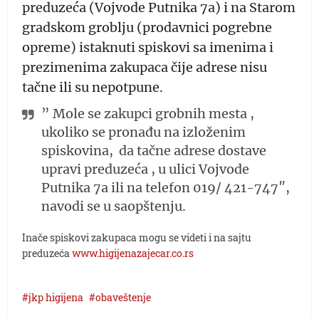
preduzeća (Vojvode Putnika 7a) i na Starom
gradskom groblju (prodavnici pogrebne
opreme) istaknuti spiskovi sa imenima i
prezimenima zakupaca čije adrese nisu
tačne ili su nepotpune.
” Mole se zakupci grobnih mesta ,
ukoliko se pronađu na izloženim
spiskovina, da tačne adrese dostave
upravi preduzeća , u ulici Vojvode
Putnika 7a ili na telefon 019/ 421-747″,
navodi se u saopštenju.
Inače spiskovi zakupaca mogu se videti i na sajtu
preduzeća
www.higijenazajecar.co.rs
jkp higijena
obaveštenje