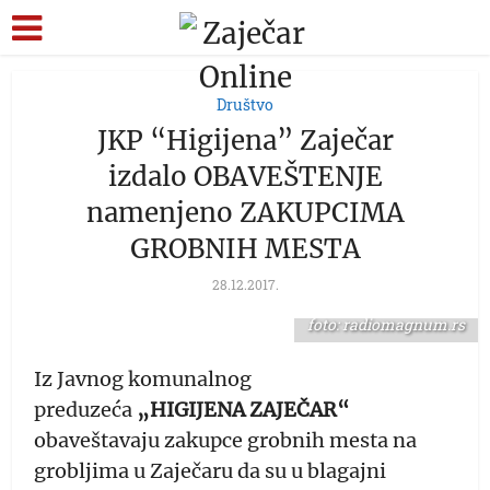
Društvo
JKP “Higijena” Zaječar
izdalo OBAVEŠTENJE
namenjeno ZAKUPCIMA
GROBNIH MESTA
28.12.2017.
foto: radiomagnum.rs
Iz Javnog komunalnog
preduzeća
„HIGIJENA ZAJEČAR“
obaveštavaju zakupce grobnih mesta na
grobljima u Zaječaru da su u blagajni