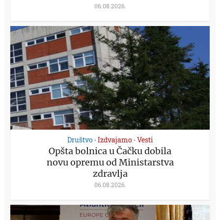
06.08.2026.
Društvo
Izdvajamo
Vesti
•
•
Opšta bolnica u Čačku dobila
novu opremu od Ministarstva
zdravlja
06.08.2026.