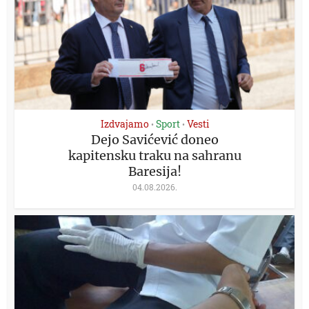
Izdvajamo
Sport
Vesti
•
•
Dejo Savićević doneo
kapitensku traku na sahranu
Baresija!
04.08.2026.