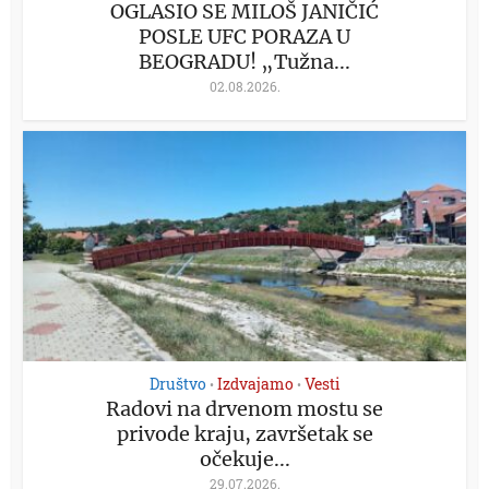
OGLASIO SE MILOŠ JANIČIĆ
POSLE UFC PORAZA U
BEOGRADU! „Tužna...
02.08.2026.
Društvo
Izdvajamo
Vesti
•
•
Radovi na drvenom mostu se
privode kraju, završetak se
očekuje...
29.07.2026.