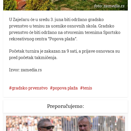
foto: zamedia.rs
U Zaječaru će u sredu 3. juna biti održano gradsko
prvenstvo u tenisu za ucenike osnovnih skola. Gradsko
prvenstvo će biti održano na otvorenim terenima Sportsko
rekreativnog centra “Popova plaža”.
Početak turnira je zakazan za 9 sati, a prijave osnovaca su
pred početak takmičenja.
Izvor: zamedia.rs
gradsko prvenstvo
popova plaža
tenis
Preporučujemo: