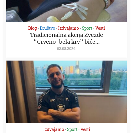
Blog
Društvo
Izdvajamo
Sport
Vesti
•
•
•
•
Tradicionalna akcija Zvezde
“Crveno-bela krv” biće...
02.08.2026.
Izdvajamo
Sport
Vesti
•
•