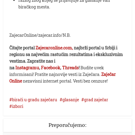
razlog zbog kojeg se prijavljuje za glasanje van
biračkog mesta.
ZajecarOnline/zajecar.info/N.B.
Čitajte portal
Zajecaronline.com,
najbrži portal u Srbiji i
regionu sa najvećim rastućim rezultatima i ekskluzivnim
vestima. Zapratite nas i
na
Instagramu
,
Facebook
,
Threads
!
Budite uvek
informisani! Pratite najnovije vesti iz Zaječara.
Zaječar
Online
nezavisni internet portal. Vesti bez cenzure!
birači u gradu zaječaru
glasanje
grad zaječar
izbori
Preporučujemo: