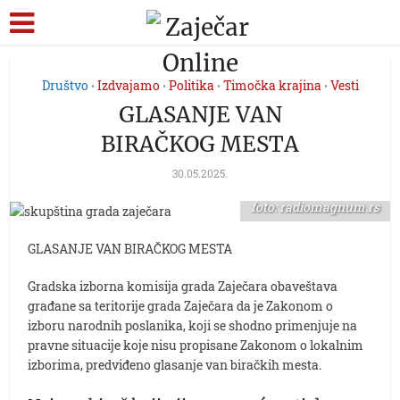
Društvo
Izdvajamo
Politika
Timočka krajina
Vesti
•
•
•
•
GLASANJE VAN
BIRAČKOG MESTA
30.05.2025.
foto: radiomagnum.rs
GLASANJE VAN BIRAČKOG MESTA
Gradska izborna komisija grada Zaječara obaveštava
građane sa teritorije grada Zaječara da je Zakonom o
izboru narodnih poslanika, koji se shodno primenjuje na
pravne situacije koje nisu propisane Zakonom o lokalnim
izborima, predviđeno glasanje van biračkih mesta.