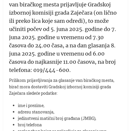
van biračkog mesta prijavljuje Gradskoj
izbornoj komisiji grada Zaječara (on lično
ili preko lica koje sam odredi), to može
učiniti počev od 5. juna 2025. godine do 7.
juna 2025. godine u vremenu od 7.30
časova do 24.00 časa, a na dan glasanja 8.
juna 2025. godine u vremenu od 6.00
časova do najkasnije 11.00 časova, na broj
telefona: 019/444-600.
Prilikom prijavljivanja za glasanje van biračkog mesta,
birač mora dostaviti Gradskoj izbornoj komisiji grada
Zaječara sledeće podatke:
ime i prezime,
adresu stanovanja,
jedinstveni matični broj građana (JMBG),
broj telefona