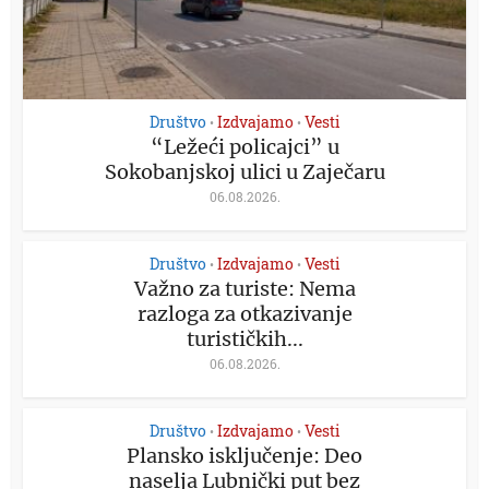
Društvo
Izdvajamo
Vesti
•
•
“Ležeći policajci” u
Sokobanjskoj ulici u Zaječaru
06.08.2026.
Društvo
Izdvajamo
Vesti
•
•
Važno za turiste: Nema
razloga za otkazivanje
turističkih...
06.08.2026.
Društvo
Izdvajamo
Vesti
•
•
Plansko isključenje: Deo
naselja Lubnički put bez