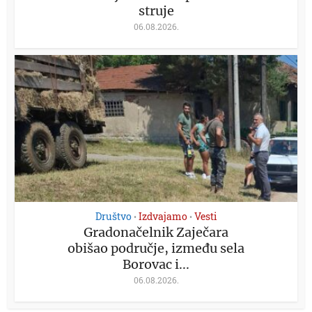
struje
06.08.2026.
Društvo
Izdvajamo
Vesti
•
•
Gradonačelnik Zaječara
obišao područje, između sela
Borovac i...
06.08.2026.