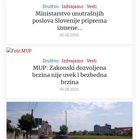
Društvo
Izdvajamo
Vesti
•
•
Ministarstvo unutrašnjih
poslova Slovenije priprema
izmene...
06.08.2026.
Društvo
Izdvajamo
Vesti
•
•
MUP: Zakonski dozvoljena
brzina nije uvek i bezbedna
brzina
06.08.2026.