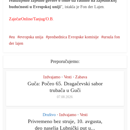
realizujemo zajedno govore o tome da radimo na zajedničkoj
budućnosti u Evropskoj uniji
“, istakla je Fon der Lajen.
ZaječarOnline/Tanjug/O.B.
eu
evropska unija
predsednica Evropske komisije
ursula fon
der lajen
Preporučujemo:
Izdvajamo
Vesti
Zabava
•
•
Guča: Počeo 65. Dragačevski sabor
trubača u Guči
07.08.2026.
Društvo
Izdvajamo
Vesti
•
•
Privremeno bez struje, 10. avgusta,
deo naselja Lubnički put u...