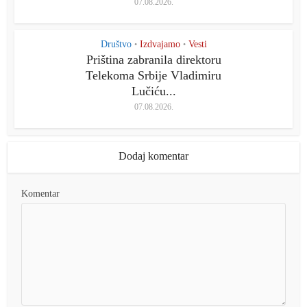
07.08.2026.
Društvo
Izdvajamo
Vesti
•
•
Priština zabranila direktoru
Telekoma Srbije Vladimiru
Lučiću...
07.08.2026.
Dodaj komentar
Komentar