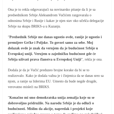
Ona je to rekla odgovarajući na novinarsko pitanje da li je sa
predsednikom Srbije Aleksandrom Vučićem razgovarala o
odnosima Srbije i Rusije i kakav je njen stav oko učešća delegacije
Srbije na skupu BRIKS-a u Kazanju.
“
Predsednik Srbije me danas ugostio ovde, ranije je ugostio i
premijere Grčke i Poljske. To govori samo za sebe. Moj
dolazak ovde je znak da verujem da je budućnost Srbije u
Evropskoj uniji. Verujem u zajedničku budućnost gde će
Srbija uživati prava članstva u Evropskoj Uniji
“, rekla je ona.
Dodala je da je Vučić preduzeo brojne korake da bi se to
realizovalo. Kako je dodala važna je i činjenica da se danas sreo sa
njom, a ranije sa liderima EU. Umesto da bude negde drugde,
verovatno misleći na BRIKS.
“
Konačno mi smo demokratska unija zemalja koje su se
dobrovoljno pridružile. Na narodu Srbije je da odluči o
budućnosti. Mislim da akcije, napredak i projekti koje