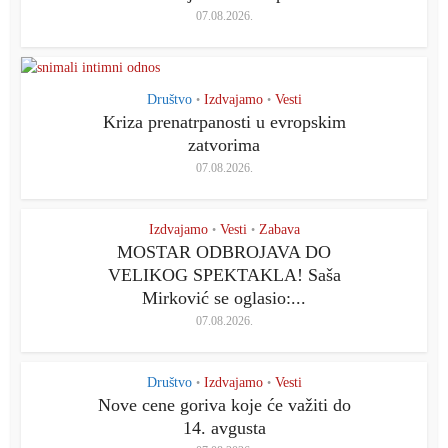
07.08.2026.
Društvo
Izdvajamo
Vesti
•
•
Kriza prenatrpanosti u evropskim
zatvorima
07.08.2026.
Izdvajamo
Vesti
Zabava
•
•
MOSTAR ODBROJAVA DO
VELIKOG SPEKTAKLA! Saša
Mirković se oglasio:...
07.08.2026.
Društvo
Izdvajamo
Vesti
•
•
Nove cene goriva koje će važiti do
14. avgusta