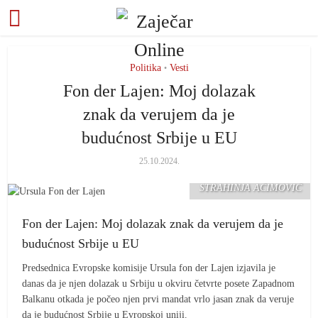
Politika
Vesti
•
Fon der Lajen: Moj dolazak
znak da verujem da je
budućnost Srbije u EU
25.10.2024.
FOTO: TANJUG/
STRAHINJA AĆIMOVIĆ
Fon der Lajen: Moj dolazak znak da verujem da je
budućnost Srbije u EU
Predsednica Evropske komisije Ursula fon der Lajen izjavila je
danas da je njen dolazak u Srbiju u okviru četvrte posete Zapadnom
Balkanu otkada je počeo njen prvi mandat vrlo jasan znak da veruje
da je budućnost Srbije u Evropskoj uniji.