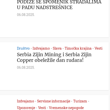
PODIŽE SE SPOMENIK STRADALIMA
U PADU NADSTREŠNICE
06.08.2025.
Društvo
Izdvajamo
Slava
Timočka krajina
Vesti
•
•
•
•
Serbia Zijin Mining i Serbia Zijin
Copper obeležile dan rudara!
06.08.2025.
Izdvajamo
Servisne informacije
Turizam
•
•
•
Upozorenje
Vesti
Vremenske nepogode
•
•