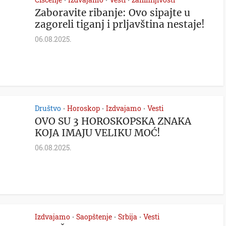
•
•
•
Zaboravite ribanje: Ovo sipajte u
zagoreli tiganj i prljavština nestaje!
06.08.2025.
Društvo
Horoskop
Izdvajamo
Vesti
•
•
•
OVO SU 3 HOROSKOPSKA ZNAKA
KOJA IMAJU VELIKU MOĆ!
06.08.2025.
Izdvajamo
Saopštenje
Srbija
Vesti
•
•
•