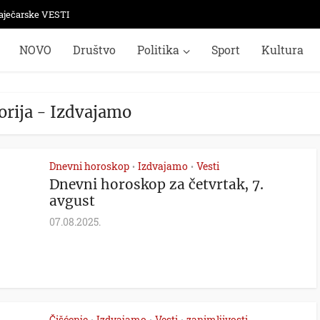
aječarske VESTI
NOVO
Društvo
Politika
Sport
Kultura
orija - Izdvajamo
Dnevni horoskop
Izdvajamo
Vesti
•
•
Dnevni horoskop za četvrtak, 7.
avgust
07.08.2025.
Čišćenje
Izdvajamo
Vesti
zanimljivosti