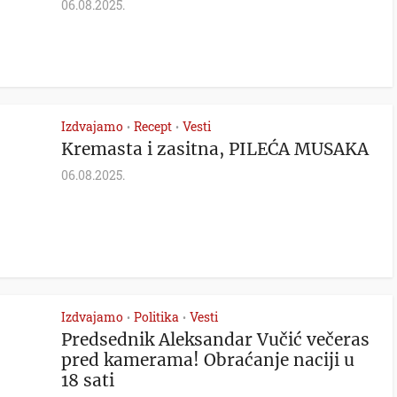
06.08.2025.
Izdvajamo
Recept
Vesti
•
•
Kremasta i zasitna, PILEĆA MUSAKA
06.08.2025.
Izdvajamo
Politika
Vesti
•
•
Predsednik Aleksandar Vučić večeras
pred kamerama! Obraćanje naciji u
18 sati