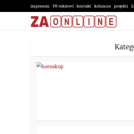
impresum
PR tekstovi
kontakt
kolumne
projekti
Z
Kateg