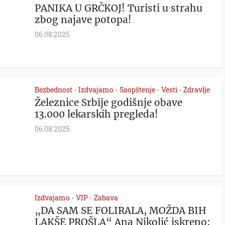
PANIKA U GRČKOJ! Turisti u strahu
zbog najave potopa!
06.08.2025.
Bezbednost
Izdvajamo
Saopštenje
Vesti
Zdravlje
•
•
•
•
Železnice Srbije godišnje obave
13.000 lekarskih pregleda!
06.08.2025.
Izdvajamo
VIP
Zabava
•
•
„DA SAM SE FOLIRALA, MOŽDA BIH
LAKŠE PROŠLA“ Ana Nikolić iskreno: