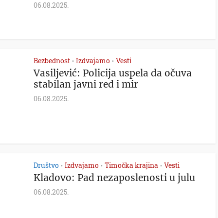
06.08.2025.
Bezbednost
Izdvajamo
Vesti
•
•
Vasiljević: Policija uspela da očuva
stabilan javni red i mir
06.08.2025.
Društvo
Izdvajamo
Timočka krajina
Vesti
•
•
•
Kladovo: Pad nezaposlenosti u julu
06.08.2025.