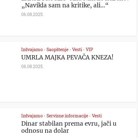
„Navikla sam na kritike, ali…“
06.08.2025.
Izdvajamo
Saopštenje
Vesti
VIP
•
•
•
UMRLA MAJKA PEVAČA KNEZA!
06.08.2025.
Izdvajamo
Servisne informacije
Vesti
•
•
Dinar stabilan prema evru, jači u
odnosu na dolar