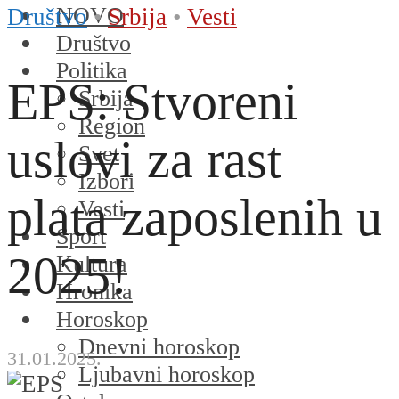
NOVO
Društvo
•
Srbija
•
Vesti
Društvo
Politika
EPS: Stvoreni
Srbija
Region
uslovi za rast
Svet
Izbori
plata zaposlenih u
Vesti
Sport
2025!
Kultura
Hronika
Horoskop
Dnevni horoskop
31.01.2025.
Ljubavni horoskop