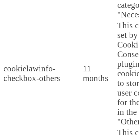
categ
"Nece
This c
set b
Cooki
Conse
plugi
cookielawinfo-
11
cookie
checkbox-others
months
to sto
user c
for th
in the
"Other
This c