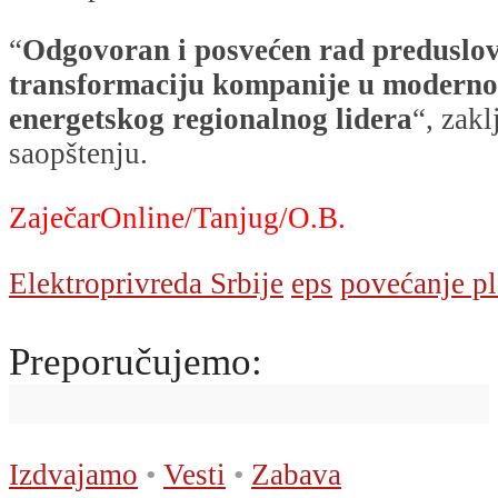
“
Odgovoran i posvećen rad preduslov 
transformaciju kompanije u modernog
energetskog regionalnog lidera
“, zakl
saopštenju.
ZaječarOnline/Tanjug/O.B.
Elektroprivreda Srbije
eps
povećanje pl
Preporučujemo:
Izdvajamo
•
Vesti
•
Zabava