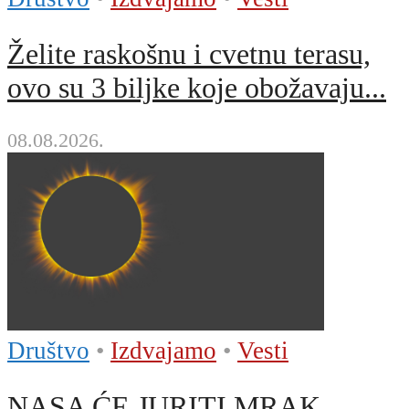
Želite raskošnu i cvetnu terasu,
ovo su 3 biljke koje obožavaju...
08.08.2026.
Društvo
•
Izdvajamo
•
Vesti
NASA ĆE JURITI MRAK