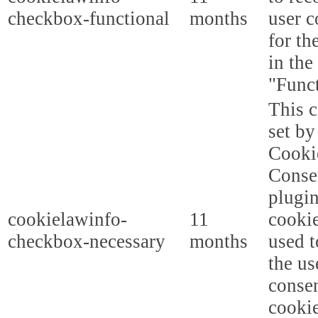
checkbox-functional
months
user c
for th
in the
"Funct
This c
set b
Cooki
Conse
plugi
cookielawinfo-
11
cookie
checkbox-necessary
months
used t
the us
consen
cookie