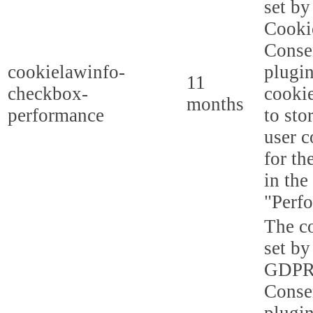
set b
Cooki
Conse
cookielawinfo-
plugi
11
checkbox-
cookie
months
performance
to sto
user c
for th
in the
"Perf
The co
set by
GDPR
Conse