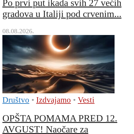
Po prvi put ikada svih 27 većih
gradova u Italiji pod crvenim...
08.08.2026.
Društvo
•
Izdvajamo
•
Vesti
OPŠTA POMAMA PRED 12.
AVGUST! Naočare za