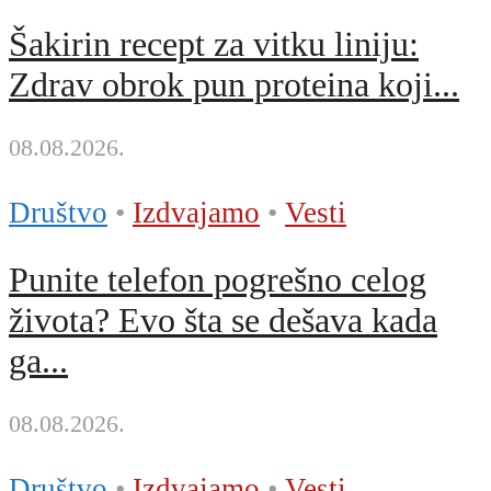
Šakirin recept za vitku liniju:
Zdrav obrok pun proteina koji...
08.08.2026.
Društvo
•
Izdvajamo
•
Vesti
Punite telefon pogrešno celog
života? Evo šta se dešava kada
ga...
08.08.2026.
Društvo
•
Izdvajamo
•
Vesti