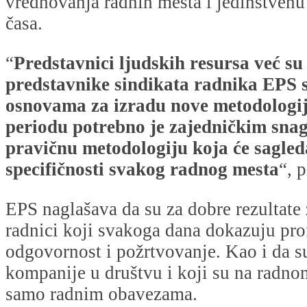
vrednovanja radnih mesta i jedinstvenu
časa.
“
Predstavnici ljudskih resursa već su
predstavnike sindikata radnika EPS 
osnovama za izradu nove metodologi
periodu potrebno je zajedničkim sna
pravičnu metodologiju koja će sagled
specifičnosti svakog radnog mesta
“, p
EPS naglašava da su za dobre rezultate 
radnici koji svakoga dana dokazuju pro
odgovornost i požrtvovanje. Kao i da s
kompanije u društvu i koji su na radn
samo radnim obavezama.