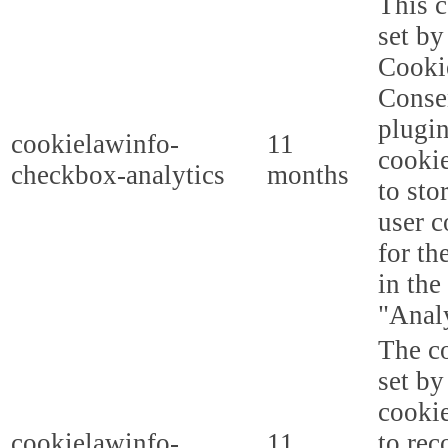
This c
set b
Cooki
Conse
plugi
cookielawinfo-
11
cookie
checkbox-analytics
months
to sto
user c
for th
in the
"Analy
The co
set b
cooki
cookielawinfo-
11
to rec