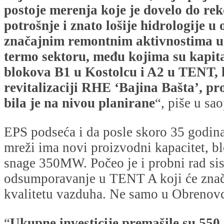
postoje merenja koje je dovelo do rek
potrošnje i znato lošije hidrologije u
značajnim remontnim aktivnostima u
termo sektoru, među kojima su kapit
blokova B1 u Kostolcu i A2 u TENT, k
revitalizaciji RHE ‘Bajina Bašta’, pr
bila je na nivou planirane
“, piše u sa
EPS podseća i da posle skoro 35 godin
mreži ima novi proizvodni kapacitet, b
snage 350MW. Počeo je i probni rad si
odsumporavanje u TENT A koji će znač
kvalitetu vazduha. Ne samo u Obrenovcu
“
Ukupne investicije premašile su 550 