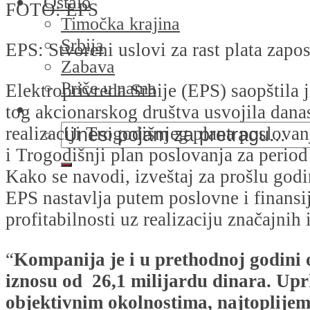
Ostalo
FOTO: EPS
Timočka krajina
Srbija
EPS: Stvoreni uslovi za rast plata zapo
Zabava
Priče u nama
Elektroprivreda Srbije (EPS) saopštila 
tog akcionarskog društva usvojila danas
realizaciji Trogodišnjeg plana poslova
i Trogodišnji plan poslovanja za perio
Kako se navodi, izveštaj za prošlu god
EPS nastavlja putem poslovne i finansij
profitabilnosti uz realizaciju značajnih 
“
Kompanija je i u prethodnoj godini o
iznosu od 26,1 milijardu dinara. Up
objektivnim okolnostima, najtoplijem