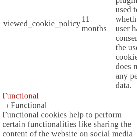
plugin
used t
11
whethe
viewed_cookie_policy
months
user h
consen
the us
cookie
does n
any p
data.
Functional
Functional
Functional cookies help to perform
certain functionalities like sharing the
content of the website on social media