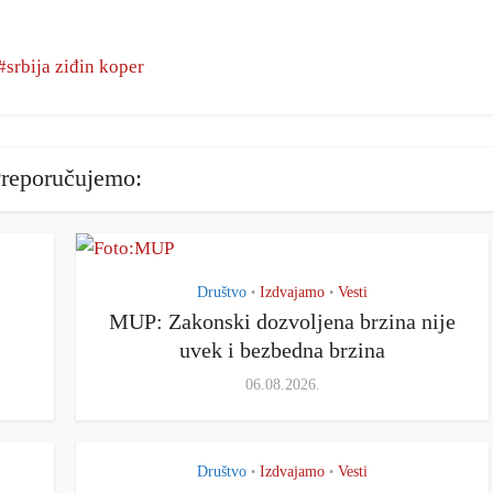
srbija ziđin koper
reporučujemo:
Društvo
Izdvajamo
Vesti
•
•
MUP: Zakonski dozvoljena brzina nije
uvek i bezbedna brzina
06.08.2026.
Društvo
Izdvajamo
Vesti
•
•