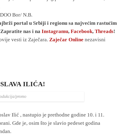
.
r DOO Bor/ N.B.
jbrži portal u Srbiji i regionu sa najvećim rastućim
 Zapratite nas i na
Instagramu
,
Facebook
,
Threads
!
vije vesti iz Zaječara.
Zaječar Online
nezavisni
SLAVA ILIĆA!
odukcija/promo
av Ilić , nastupio je prethodne godine 10. i 11.
ani. Gde je, osim što je slavio pedeset godina
endan.