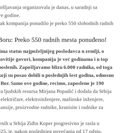
ošljavanja organizovala je danas, u saradnji sa
ve godine.
ak kompanija ponudilo je preko 550 slobodnih radnih
.
Boru: Preko 550 radnih mesta ponuđeno!
ima status najpoželjnijeg poslodavca u zemlji, o
vitije govori, kompanija je već godinama i u top
poslenih. Zapošljavamo blizu 6.000 radnika, od toga
koji su posao dobili u poslednjih šest godina, odnosno
or. Samo ove godine, recimo, zaposleno je 190
ra ljudskih resursa Mirjana Popadić i dodala da Srbija
električare, elektroinženjere, mašinske inženjere,
nansije, proizvodne radnike, kranisite i radnike za
nih u Srbija Ziđin Koper progresivno je rasla u
025. je, nakon poslednjeg povećanja od 17 odsto,