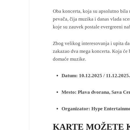
Oba koncerta, koja su apsolutno bila
pevača, čija muzika i danas vlada sc
koje su zauvek postale evergreeni naš
Zbog velikog interesovanja i upita da
zakazao dva mega koncerta. Koja će bit
domaće muzike.
Datum: 10.12.2025 / 11.12.2025.
Mesto: Plava dvorana, Sava Ce
Organizator: Hype Entertainm
KARTE MOŽETE 