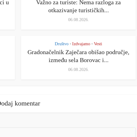
ci u
Važno za turiste: Nema razloga za
otkazivanje turističkih...
06.08.2026.
Društvo
Izdvajamo
Vesti
•
•
Gradonačelnik Zaječara obišao područje,
između sela Borovac i...
06.08.2026.
odaj komentar