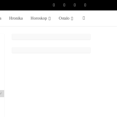
a
Hronika
Horoskop
Ostalo
r