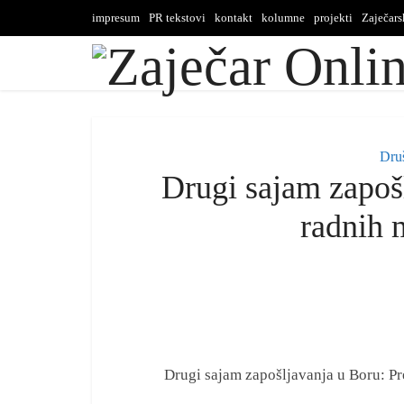
impresum
PR tekstovi
kontakt
kolumne
projekti
Zaječar
Dru
Drugi sajam zapoš
radnih 
Drugi sajam zapošljavanja u Boru: P