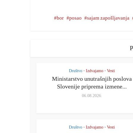
bor
posao
sajam zapošljavanja
P
Društvo
Izdvajamo
Vesti
•
•
Ministarstvo unutrašnjih poslova
Slovenije priprema izmene...
06.08.2026.
Društvo
Izdvajamo
Vesti
•
•