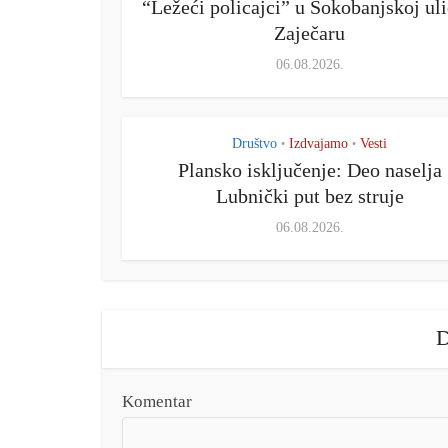
“Ležeći policajci” u Sokobanjskoj uli
Zaječaru
06.08.2026.
Društvo
Izdvajamo
Vesti
•
•
Plansko isključenje: Deo naselja
Lubnički put bez struje
06.08.2026.
D
Komentar