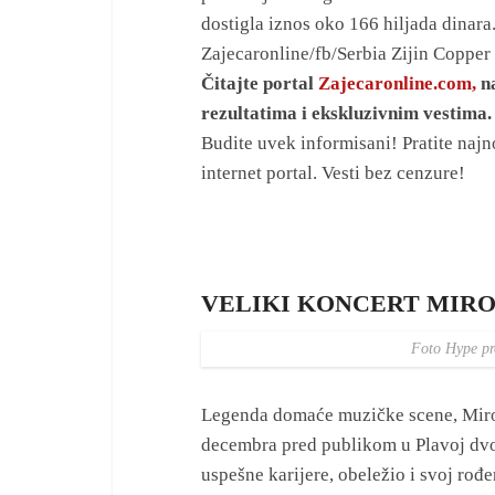
dostigla iznos oko 166 hiljada dinara
Zajecaronline/fb/Serbia Zijin Coppe
Čitajte portal
Zajecaronline.com,
na
rezultatima i ekskluzivnim vestima.
Budite uvek informisani! Pratite najno
internet portal. Vesti bez cenzure!
VELIKI KONCERT MIRO
Foto Hype pr
Legenda domaće muzičke scene, Mirosl
decembra pred publikom u Plavoj dvor
uspešne karijere, obeležio i svoj rođ