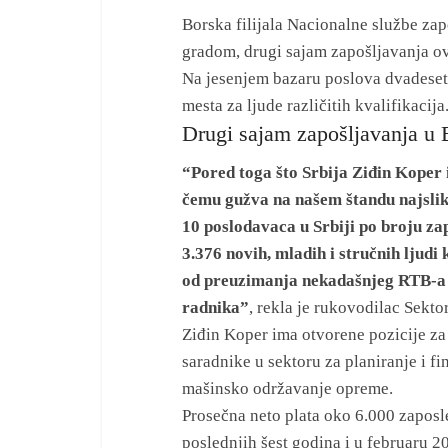
Borska filijala Nacionalne službe zap
gradom, drugi sajam zapošljavanja o
Na jesenjem bazaru poslova dvadeset
mesta za ljude različitih kvalifikacija
Drugi sajam zapošljavanja u 
“Pored toga što Srbija Ziđin Koper 
čemu gužva na našem štandu najsliko
10 poslodavaca u Srbiji po broju za
3.376 novih, mladih i stručnih ljudi 
od preuzimanja nekadašnjeg RTB-a B
radnika”
, rekla je rukovodilac Sekto
Ziđin Koper ima otvorene pozicije za 
saradnike u sektoru za planiranje i fi
mašinsko održavanje opreme.
Prosečna neto plata oko 6.000 zaposle
poslednjih šest godina i u februaru 2