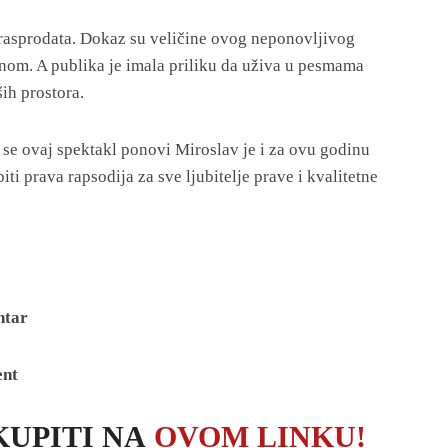
 rasprodata. Dokaz su veličine ovog neponovljivog
enom. A publika je imala priliku da uživa u pesmama
ih prostora.
 se ovaj spektakl ponovi Miroslav je i za ovu godinu
i prava rapsodija za sve ljubitelje prave i kvalitetne
ntar
ent
KUPITI NA
OVOM LINKU!