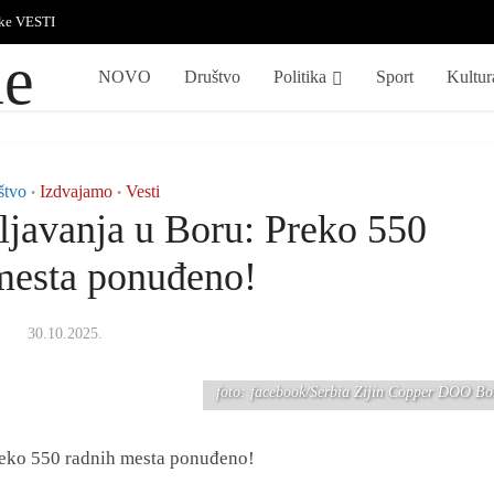
ske VESTI
NOVO
Društvo
Politika
Sport
Kultur
štvo
Izdvajamo
Vesti
•
•
ljavanja u Boru: Preko 550
mesta ponuđeno!
30.10.2025.
foto: facebook/Serbia Zijin Copper DOO Bo
reko 550 radnih mesta ponuđeno!